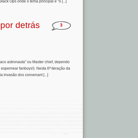
ack Ops onde o tema principal é “o [...]
por detrás
3
aco astronauta” ou Master chief, dependo
espernear fanboys!). Nesta 6ª iteração da
a invasão dos convenant [...]