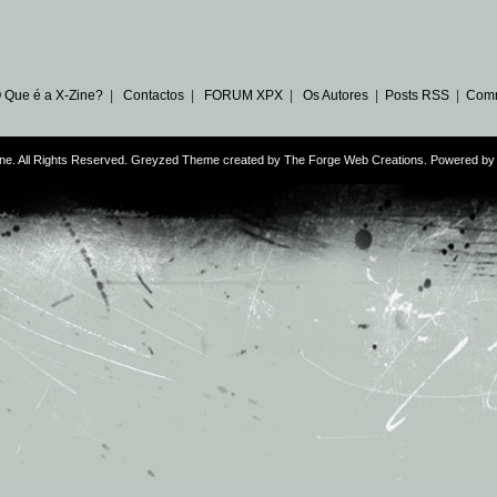
 Que é a X-Zine?
|
Contactos
|
FORUM XPX
|
Os Autores
|
Posts RSS
|
Com
ne. All Rights Reserved. Greyzed Theme created by
The Forge Web Creations
. Powered b