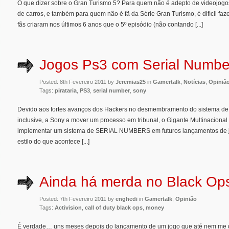
O que dizer sobre o Gran Turismo 5? Para quem não é adepto de videojogos
de carros, e também para quem não é fã da Série Gran Turismo, é difícil faz
fãs criaram nos últimos 6 anos que o 5º episódio (não contando [...]
Jogos Ps3 com Serial Numbe
Posted: 8th Fevereiro 2011 by
Jeremias25
in
Gamertalk
,
Notícias
,
Opiniã
Tags:
pirataria
,
PS3
,
serial number
,
sony
Devido aos fortes avanços dos Hackers no desmembramento do sistema de s
inclusive, a Sony a mover um processo em tribunal, o Gigante Multinaciona
implementar um sistema de SERIAL NUMBERS em futuros lançamentos de j
estilo do que acontece [...]
Ainda há merda no Black O
Posted: 7th Fevereiro 2011 by
enghedi
in
Gamertalk
,
Opinião
Tags:
Activision
,
call of duty black ops
,
money
É verdade… uns meses depois do lançamento de um jogo que até nem me 