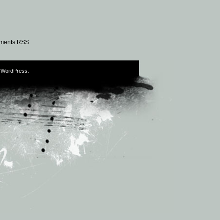
ments RSS
y
WordPress
.