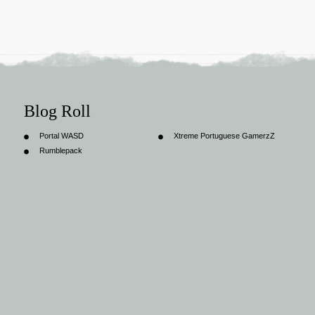
Blog Roll
Portal WASD
Xtreme Portuguese GamerzZ
Rumblepack