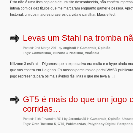
Esta não é uma lista copiada de um site desconhecido, não contém impressõ
íntima com os dez títulos que me marcaram enquanto gamer e pessoa. Apro
historial, um dos maiores prazeres da vida é partilhar. Mass effect
Levas um Stahl na tromba n
Posted: 2nd Março 2011 by
enghedi
in
Gamertalk
,
Opinião
Tags:
Comunismo
,
killzone 3
,
Nazismo
,
Violência
Killzone 3 está aí… Digamos que a expectativa era muita e o hype ainda mai
que vos espera em Helghan. Os nossos parceiros do portal WASD publica
jogo representa para os mais ávidos fãs. Mas o que me leva a [...]
GT5 é mais do que um jogo 
corridas…
Posted: 11th Fevereiro 2011 by
Jeremias25
in
Gamertalk
,
Opinião
,
Uncate
Tags:
Gran Turismo 5
,
GT5
,
Pokémazdas
,
Polyphony Digital
,
Postpone