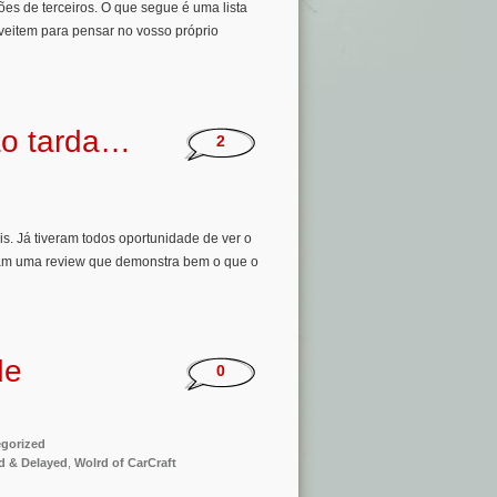
es de terceiros. O que segue é uma lista
veitem para pensar no vosso próprio
ão tarda…
2
s. Já tiveram todos oportunidade de ver o
ram uma review que demonstra bem o que o
de
0
gorized
d & Delayed
,
Wolrd of CarCraft