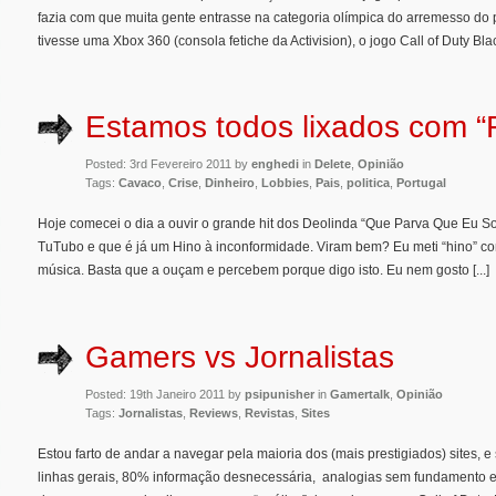
fazia com que muita gente entrasse na categoria olímpica do arremesso do
tivesse uma Xbox 360 (consola fetiche da Activision), o jogo Call of Duty Blac
Estamos todos lixados com 
Posted: 3rd Fevereiro 2011 by
enghedi
in
Delete
,
Opinião
Tags:
Cavaco
,
Crise
,
Dinheiro
,
Lobbies
,
Pais
,
politica
,
Portugal
Hoje comecei o dia a ouvir o grande hit dos Deolinda “Que Parva Que Eu So
TuTubo e que é já um Hino à inconformidade. Viram bem? Eu meti “hino” 
música. Basta que a ouçam e percebem porque digo isto. Eu nem gosto [...]
Gamers vs Jornalistas
Posted: 19th Janeiro 2011 by
psipunisher
in
Gamertalk
,
Opinião
Tags:
Jornalistas
,
Reviews
,
Revistas
,
Sites
Estou farto de andar a navegar pela maioria dos (mais prestigiados) sites, 
linhas gerais, 80% informação desnecessária, analogias sem fundamento e t