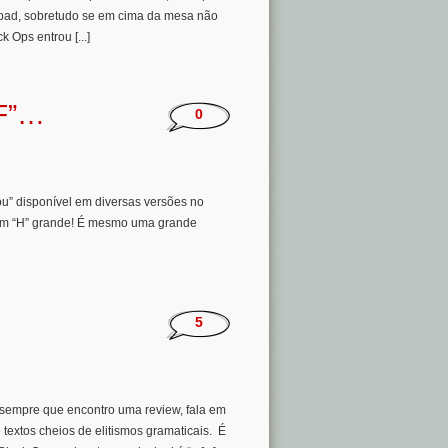
 pad, sobretudo se em cima da mesa não
k Ops entrou [...]
“F”…
0
u” disponível em diversas versões no
com “H” grande! É mesmo uma grande
5
e sempre que encontro uma review, fala em
extos cheios de elitismos gramaticais. É