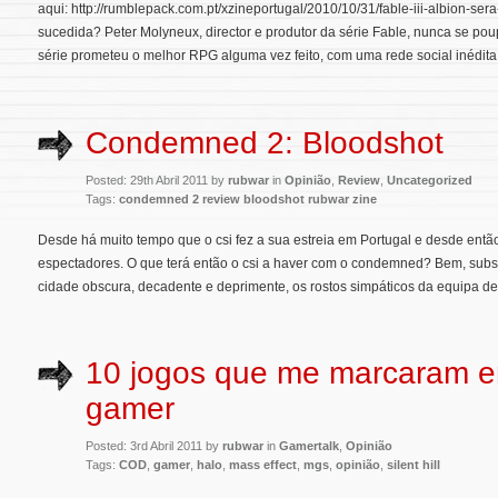
aqui: http://rumblepack.com.pt/xzineportugal/2010/10/31/fable-iii-albion-sera-
sucedida? Peter Molyneux, director e produtor da série Fable, nunca se pou
série prometeu o melhor RPG alguma vez feito, com uma rede social inédita e
Condemned 2: Bloodshot
Posted: 29th Abril 2011 by
rubwar
in
Opinião
,
Review
,
Uncategorized
Tags:
condemned 2 review bloodshot rubwar zine
Desde há muito tempo que o csi fez a sua estreia em Portugal e desde entã
espectadores. O que terá então o csi a haver com o condemned? Bem, subst
cidade obscura, decadente e deprimente, os rostos simpáticos da equipa de i
10 jogos que me marcaram 
gamer
Posted: 3rd Abril 2011 by
rubwar
in
Gamertalk
,
Opinião
Tags:
COD
,
gamer
,
halo
,
mass effect
,
mgs
,
opinião
,
silent hill