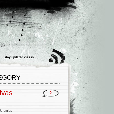
stay updated via
rss
TEGORY
ivas
0
 Jeremias