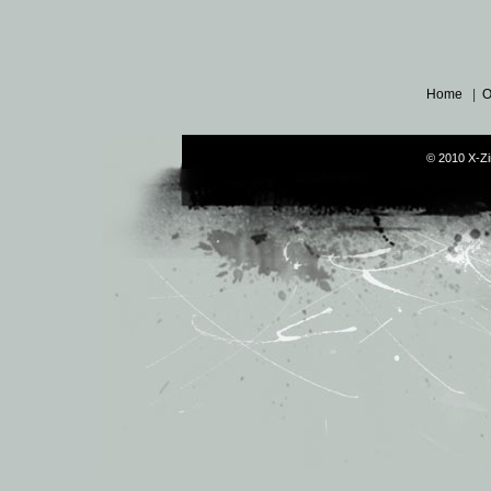
Home
|
O
© 2010 X-Zi