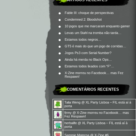
Fable III: choque de perspectivas
Condemned 2: Bloodshot
10 jogos que me marcaram enquanto gamer
Levas um Stahl na tromba não tarda…
Estamos todos negros…
GT5 é mais do que um jogo de corridas…
Jogos Ps3 com Serial Number?
Ainda há merda no Black Ops…
Estamos todos lixados com “F”…
X-Zine morreu no Facebook… mas Fez
Respawn!
COMENTÁRIOS RECENTES
Talia Weng
@
XL Party Lisboa – FIL está aí à
porta
firmy
@
X-Zine morreu no Facebook… mas
Fez Respawn!
herbalife
@
XL Party Lisboa – FIL está aí à
porta
Sammie Materna
@
X-Zine #6