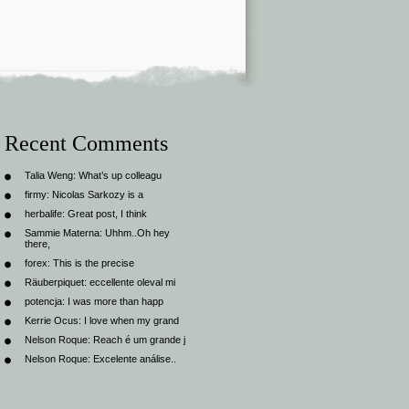
Recent Comments
Talia Weng:
What’s up colleagu
firmy:
Nicolas Sarkozy is a
herbalife:
Great post, I think
Sammie Materna:
Uhhm..Oh hey
there,
forex:
This is the precise
Räuberpiquet:
eccellente oleval mi
potencja:
I was more than happ
Kerrie Ocus:
I love when my grand
Nelson Roque:
Reach é um grande j
Nelson Roque:
Excelente análise..