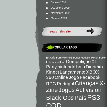
Janeiro 2010
Dezembro 2009
Novembro 2009
Outubro 2009
POPULAR TAGS
EA
Clãs
Farmville
FPS
Poder
Medal of Honor
Fable
Competição
XL
III
Lionhead
Flop
Party
nintendo
halo
Dinheiro
Kinect
Lançamento
XBOX
360
Online
Jogo
Facebook
Crianças
X-
RPG
Portugal
Zine
Jogos
Activision
PS3
Black Ops
Pais
COD