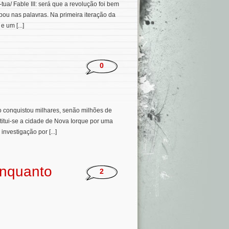
tua/ Fable III: será que a revolução foi bem
pou nas palavras. Na primeira iteração da
 um [...]
0
o conquistou milhares, senão milhões de
itui-se a cidade de Nova Iorque por uma
nvestigação por [...]
enquanto
2