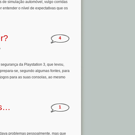
 de simulação automóvel, vulgo corridas
er entender o nível de expectativas que os
r?
4
o
egurança da Playstation 3, que levou,
l prepara-se, segundo algumas fontes, para
ogos para as suas consolas, ao mesmo
ps…
1
dava problemas pessoalmente, mas que