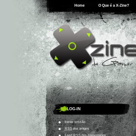
Home
O Que é a X-Zine?
LOG-IN
Iniciar sessão
RSS
dos artigos
Feed
RSS
dos comentários.