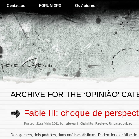
Contactos
FORUM XPX
Os Autores
ARCHIVE FOR THE ‘OPINIÃO’ CA
Fable III: choque de perspect
Posted: 21st Maio 2011 by
rubwar
in
Opinião
,
Review
,
Uncategorized
Dois gamers, dois padrões, duas análises distintas. Podem ler a análise do