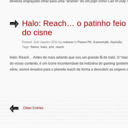
deveras engraçado olhar para uma “análise” de um jogo como Call of Duty: Bl
Halo: Reach… o patinho feio 
do cisne
Posted: 11th Janeiro 2011 by
rubwar
in
Flame Pit
,
Gamertalk
,
Opinião
Tags:
flame
,
halo
,
pitt
,
reach
Halo: Reach… Antes de mais adianto que sou um grande fã de halo. O “mac
do vosso contexto, é um ícone incontornável da indústria do gaming (podem 
série, somos levados para o planeta reach de forma a descobrir as origens d
Older Entries