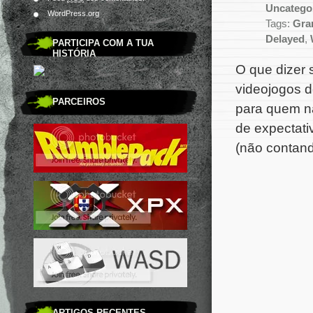
Uncatego
WordPress.org
Tags:
Gra
Delayed
,
PARTICIPA COM A TUA
HISTÓRIA
O que dizer
videojogos d
PARCEIROS
para quem não
de expectati
(não contando
ARTIGOS RECENTES