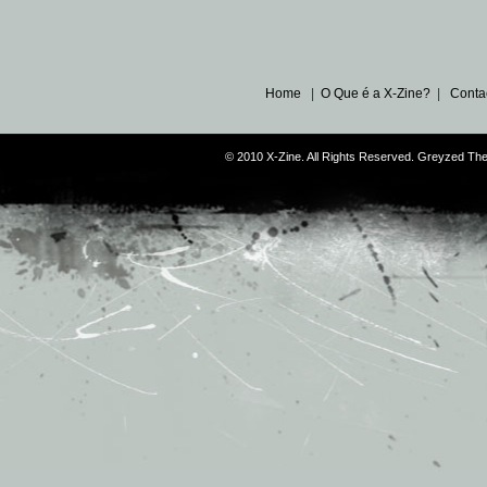
Home
|
O Que é a X-Zine?
|
Conta
© 2010 X-Zine. All Rights Reserved. Greyzed T