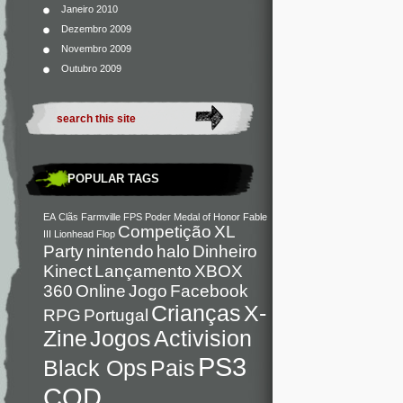
Janeiro 2010
Dezembro 2009
Novembro 2009
Outubro 2009
POPULAR TAGS
EA
Clãs
Farmville
FPS
Poder
Medal of Honor
Fable
Competição
XL
III
Lionhead
Flop
Party
nintendo
halo
Dinheiro
Kinect
Lançamento
XBOX
360
Online
Jogo
Facebook
Crianças
X-
RPG
Portugal
Zine
Jogos
Activision
PS3
Black Ops
Pais
COD