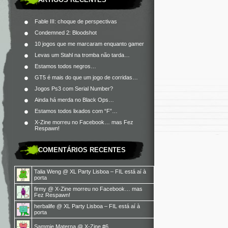
Fable III: choque de perspectivas
Condemned 2: Bloodshot
10 jogos que me marcaram enquanto gamer
Levas um Stahl na tromba não tarda…
Estamos todos negros…
GT5 é mais do que um jogo de corridas…
Jogos Ps3 com Serial Number?
Ainda há merda no Black Ops…
Estamos todos lixados com “F”…
X-Zine morreu no Facebook… mas Fez
Respawn!
COMENTÁRIOS RECENTES
Talia Weng
@
XL Party Lisboa – FIL está aí à
porta
firmy
@
X-Zine morreu no Facebook… mas
Fez Respawn!
herbalife
@
XL Party Lisboa – FIL está aí à
porta
Sammie Materna
@
X-Zine #6