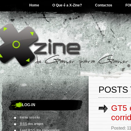
Home
O Que é a X-Zine?
Contactos
FO
POSTS 
LOG-IN
GT5 
corr
Iniciar sessão
RSS
dos artigos
Posted: 1
Feed
RSS
dos comentários.