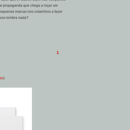
 de propaganda que chega a roçar um
pequenas marcas nos colarinhos a fazer
 vos lembra nada?
1
gio
)