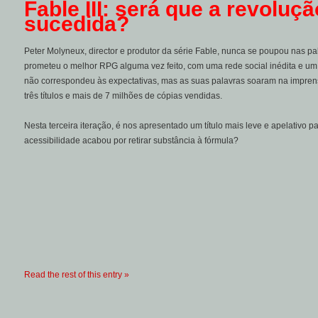
Fable III: será que a revoluç
sucedida?
Peter Molyneux, director e produtor da série Fable, nunca se poupou nas pal
prometeu o melhor RPG alguma vez feito, com uma rede social inédita e um 
não correspondeu às expectativas, mas as suas palavras soaram na imprens
três títulos e mais de 7 milhões de cópias vendidas.
Nesta terceira iteração, é nos apresentado um título mais leve e apelativo 
acessibilidade acabou por retirar substância à fórmula?
Read the rest of this entry »