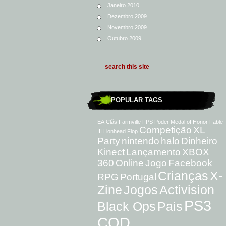
Janeiro 2010
Dezembro 2009
Novembro 2009
Outubro 2009
POPULAR TAGS
EA
Clãs
Farmville
FPS
Poder
Medal of Honor
Fable
Competição
XL
III
Lionhead
Flop
Party
nintendo
halo
Dinheiro
Kinect
Lançamento
XBOX
360
Online
Jogo
Facebook
Crianças
X-
RPG
Portugal
Zine
Jogos
Activision
PS3
Black Ops
Pais
COD