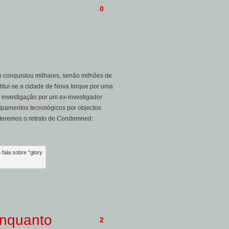
0
o conquistou milhares, senão milhões de
itui-se a cidade de Nova Iorque por uma
 investigação por um ex-investigador
ipamentos tecnológicos por objectos
 teremos o retrato de Condemned:
fala sobre "glory
enquanto
2