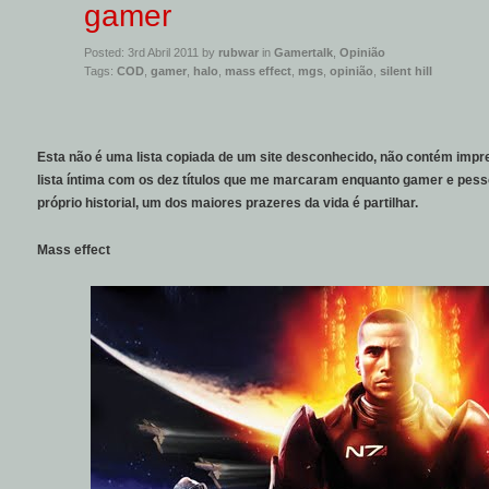
gamer
Posted: 3rd Abril 2011 by
rubwar
in
Gamertalk
,
Opinião
Tags:
COD
,
gamer
,
halo
,
mass effect
,
mgs
,
opinião
,
silent hill
Esta não é uma lista copiada de um site desconhecido, não contém impr
lista íntima com os dez títulos que me marcaram enquanto gamer e pes
próprio historial, um dos maiores prazeres da vida é partilhar.
Mass effect