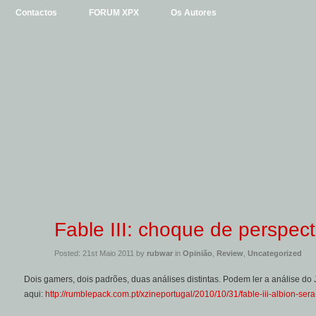
Contactos
FORUM XPX
Os Autores
Fable III: choque de perspect
Posted: 21st Maio 2011 by
rubwar
in
Opinião
,
Review
,
Uncategorized
Dois gamers, dois padrões, duas análises distintas. Podem ler a análise do
aqui:
http://rumblepack.com.pt/xzineportugal/2010/10/31/fable-iii-albion-sera