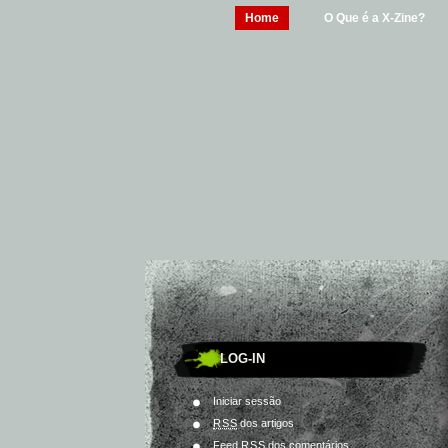
Home
O Que é a X-Zine?
LOG-IN
Iniciar sessão
RSS
dos artigos
Feed
RSS
dos comentários.