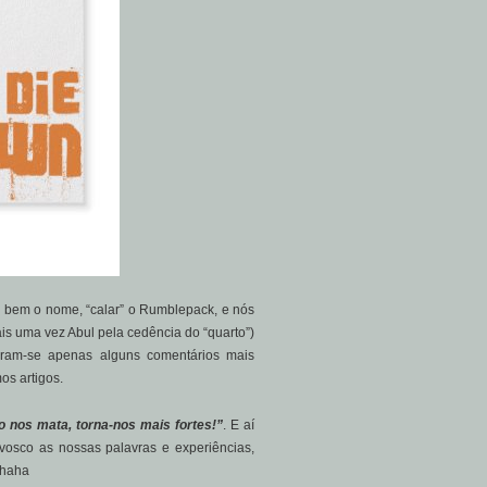
i bem o nome, “calar” o Rumblepack, e nós
s uma vez Abul pela cedência do “quarto”)
eram-se apenas alguns comentários mais
os artigos.
o nos mata, torna-nos mais fortes!”
. E aí
nvosco as nossas palavras e experiências,
ahaha