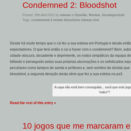
Condemned 2: Bloodshot
Posted: 29th Abril 2011 by
rubwar
in
Opinião
,
Review
,
Uncategorized
Tags:
condemned 2 review bloodshot rubwar zine
Desde há muito tempo que o csi fez a sua estreia em Portugal e desde entã
espectadores. O que terá então o csi a haver com o condemned? Bem, subst
cidade obscura, decadente e deprimente, os rostos simpáticos da equipa de
bêbedo e perseguido pelas suas próprias alucinações e os sofisticados equ
peculiares como tampos de sanita e próteses e, sem sombra de dúvida que
bloodshot, a segunda iteração desta série que fez a sua estreia na ps3.
A capa não está bem conseguida... será que este jogo 
holes"?
Read the rest of this entry »
10 jogos que me marcaram 