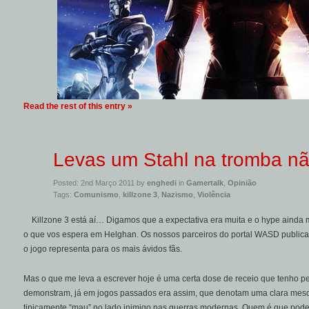
Read the rest of this entry »
Levas um Stahl na tromba n
Posted: 2nd Março 2011 by
enghedi
in
Gamertalk
,
Opinião
Tags:
Comunismo
,
killzone 3
,
Nazismo
,
Violência
Killzone 3 está aí… Digamos que a expectativa era muita e o hype ainda 
o que vos espera em Helghan. Os nossos parceiros do portal WASD publi
o jogo representa para os mais ávidos fãs.
Mas o que me leva a escrever hoje é uma certa dose de receio que tenho 
demonstram, já em jogos passados era assim, que denotam uma clara mesc
tipicamente “mau” no lado inimigo nas guerras modernas. Quem é que pode 