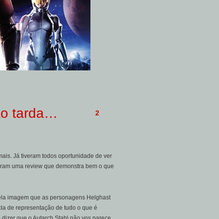
ão tarda…
2
mais. Já tiveram todos oportunidade de ver
caram uma review que demonstra bem o que
pela imagem que as personagens Helghast
la de representação de tudo o que é
dizer que o Autarch Stahl não vos parece