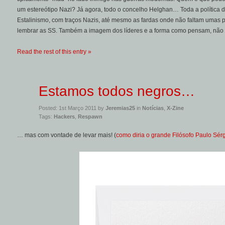
um estereótipo Nazi? Já agora, todo o concelho Helghan… Toda a política
Estalinismo, com traços Nazis, até mesmo as fardas onde não faltam umas 
lembrar as SS. Também a imagem dos líderes e a forma como pensam, não
Read the rest of this entry »
Estamos todos negros…
Posted: 1st Março 2011 by
Jeremias25
in
Notícias
,
X-Zine
Tags:
Hackers
,
Respawn
… mas com vontade de levar mais! (
como diria o grande Filósofo Paulo Sér