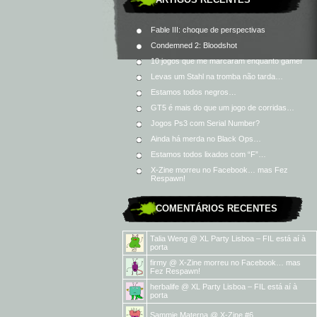
Fable III: choque de perspectivas
Condemned 2: Bloodshot
10 jogos que me marcaram enquanto gamer
Levas um Stahl na tromba não tarda…
Estamos todos negros…
GT5 é mais do que um jogo de corridas…
Jogos Ps3 com Serial Number?
Ainda há merda no Black Ops…
Estamos todos lixados com “F”…
X-Zine morreu no Facebook… mas Fez
Respawn!
COMENTÁRIOS RECENTES
Talia Weng
@
XL Party Lisboa – FIL está aí à
porta
firmy
@
X-Zine morreu no Facebook… mas
Fez Respawn!
herbalife
@
XL Party Lisboa – FIL está aí à
porta
Sammie Materna
@
X-Zine #6