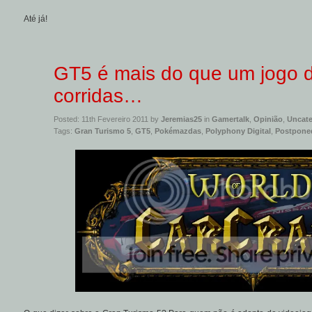
Até já!
GT5 é mais do que um jogo 
corridas…
Posted: 11th Fevereiro 2011 by
Jeremias25
in
Gamertalk
,
Opinião
,
Uncate
Tags:
Gran Turismo 5
,
GT5
,
Pokémazdas
,
Polyphony Digital
,
Postpone