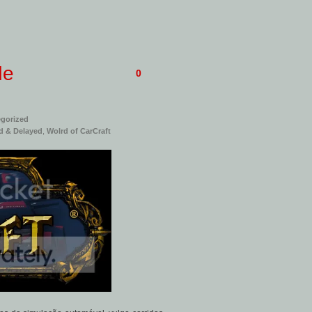
de
0
gorized
d & Delayed
,
Wolrd of CarCraft