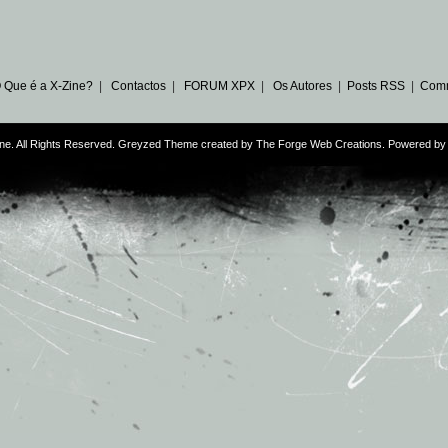
 Que é a X-Zine?
|
Contactos
|
FORUM XPX
|
Os Autores
|
Posts RSS
|
Com
ne. All Rights Reserved. Greyzed Theme created by
The Forge Web Creations
. Powered b