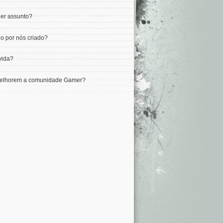
uer assunto?
o por nós criado?
vida?
e melhorem a comunidade Gamer?
: