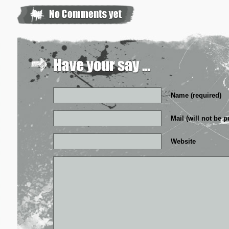
Name (required)
Mail (will not be p
Website