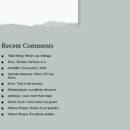
Recent Comments
Talia Weng:
What’s up colleagu
firmy:
Nicolas Sarkozy is a
herbalife:
Great post, I think
Sammie Materna:
Uhhm..Oh hey
there,
forex:
This is the precise
Räuberpiquet:
eccellente oleval mi
potencja:
I was more than happ
Kerrie Ocus:
I love when my grand
Nelson Roque:
Reach é um grande j
Nelson Roque:
Excelente análise..