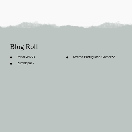
Blog Roll
Portal WASD
Xtreme Portuguese GamerzZ
Rumblepack