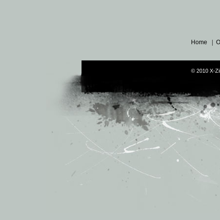
Home
|
O
© 2010 X-Zi