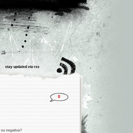
stay updated via
rss
0
a ou negativa?