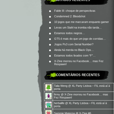
Fable III: choque de perspectivas
Condemned 2: Bloodshot
10 jogos que me marcaram enquanto gamer
Levas um Stahl na tromba não tarda…
Estamos todos negros…
GT5 é mais do que um jogo de corridas…
Jogos Ps3 com Serial Number?
Ainda há merda no Black Ops…
Estamos todos lixados com “F”…
X-Zine morreu no Facebook… mas Fez
Respawn!
COMENTÁRIOS RECENTES
Talia Weng
@
XL Party Lisboa – FIL está aí à
porta
firmy
@
X-Zine morreu no Facebook… mas
Fez Respawn!
herbalife
@
XL Party Lisboa – FIL está aí à
porta
Sammie Materna
@
X-Zine #6