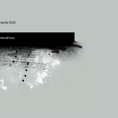
ments RSS
y
WordPress
.