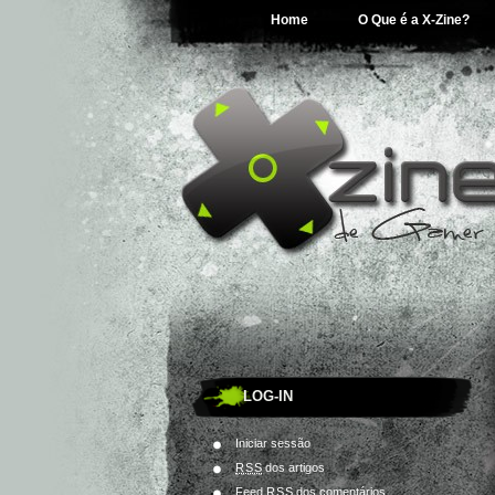
Home
O Que é a X-Zine?
LOG-IN
Iniciar sessão
RSS
dos artigos
Feed
RSS
dos comentários.