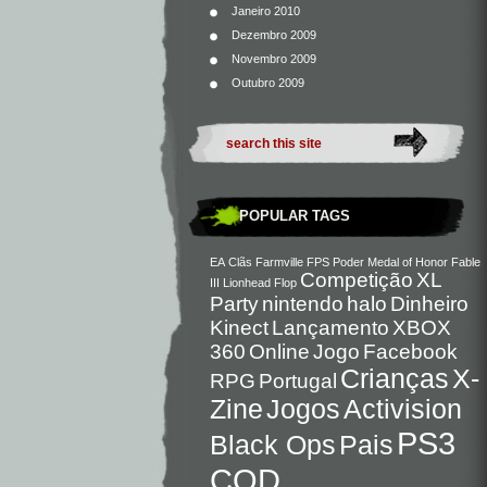
Janeiro 2010
Dezembro 2009
Novembro 2009
Outubro 2009
POPULAR TAGS
EA
Clãs
Farmville
FPS
Poder
Medal of Honor
Fable
Competição
XL
III
Lionhead
Flop
Party
nintendo
halo
Dinheiro
Kinect
Lançamento
XBOX
360
Online
Jogo
Facebook
Crianças
X-
RPG
Portugal
Zine
Jogos
Activision
PS3
Black Ops
Pais
COD