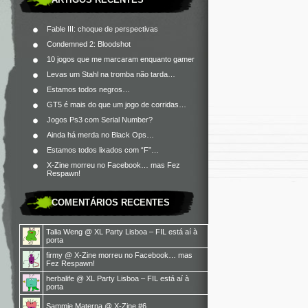
Fable III: choque de perspectivas
Condemned 2: Bloodshot
10 jogos que me marcaram enquanto gamer
Levas um Stahl na tromba não tarda…
Estamos todos negros…
GT5 é mais do que um jogo de corridas…
Jogos Ps3 com Serial Number?
Ainda há merda no Black Ops…
Estamos todos lixados com “F”…
X-Zine morreu no Facebook… mas Fez
Respawn!
COMENTÁRIOS RECENTES
Talia Weng
@
XL Party Lisboa – FIL está aí à
porta
firmy
@
X-Zine morreu no Facebook… mas
Fez Respawn!
herbalife
@
XL Party Lisboa – FIL está aí à
porta
Sammie Materna
@
X-Zine #6