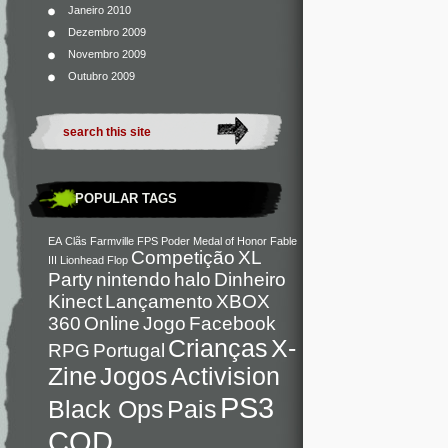
Janeiro 2010
Dezembro 2009
Novembro 2009
Outubro 2009
POPULAR TAGS
EA
Clãs
Farmville
FPS
Poder
Medal of Honor
Fable
Competição
XL
III
Lionhead
Flop
Party
nintendo
halo
Dinheiro
Kinect
Lançamento
XBOX
360
Online
Jogo
Facebook
Crianças
X-
RPG
Portugal
Zine
Jogos
Activision
PS3
Black Ops
Pais
COD