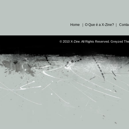
Home
|
O Que é a X-Zine?
|
Conta
© 2010 X-Zine. All Rights Reserved. Greyzed T