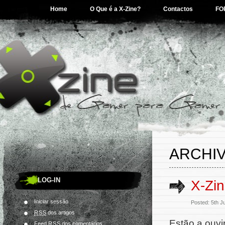
Home
O Que é a X-Zine?
Contactos
FO
ARCHIV
LOG-IN
X-Zi
Iniciar sessão
Posted: 5th J
RSS
dos artigos
Estão a ouvi
Feed
RSS
dos comentários.