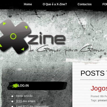
Home
O Que é a X-Zine?
Contactos
FO
POSTS 
LOG-IN
Jogo
Iniciar sessão
Posted: 8th F
Tags:
piratar
RSS
dos artigos
Feed
RSS
dos comentários.