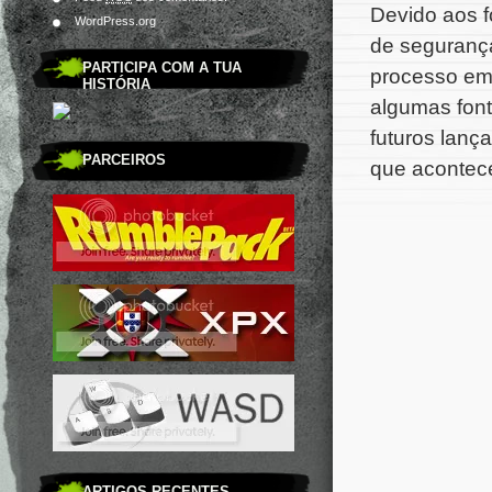
Devido aos 
WordPress.org
de segurança
PARTICIPA COM A TUA
processo em 
HISTÓRIA
algumas fon
futuros lanç
PARCEIROS
que acontece 
ARTIGOS RECENTES