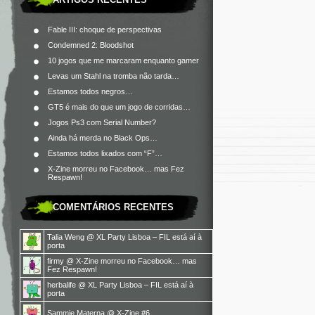
Fable III: choque de perspectivas
Condemned 2: Bloodshot
10 jogos que me marcaram enquanto gamer
Levas um Stahl na tromba não tarda…
Estamos todos negros…
GT5 é mais do que um jogo de corridas…
Jogos Ps3 com Serial Number?
Ainda há merda no Black Ops…
Estamos todos lixados com “F”…
X-Zine morreu no Facebook… mas Fez
Respawn!
COMENTÁRIOS RECENTES
Talia Weng
@
XL Party Lisboa – FIL está aí à
porta
firmy
@
X-Zine morreu no Facebook… mas
Fez Respawn!
herbalife
@
XL Party Lisboa – FIL está aí à
porta
Sammie Materna
@
X-Zine #6