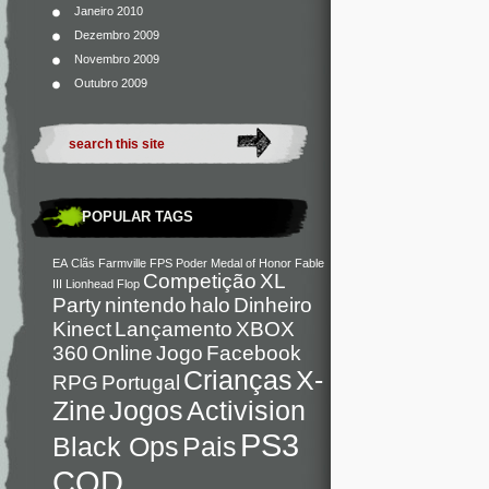
Janeiro 2010
Dezembro 2009
Novembro 2009
Outubro 2009
POPULAR TAGS
EA
Clãs
Farmville
FPS
Poder
Medal of Honor
Fable
Competição
XL
III
Lionhead
Flop
Party
nintendo
halo
Dinheiro
Kinect
Lançamento
XBOX
360
Online
Jogo
Facebook
Crianças
X-
RPG
Portugal
Zine
Jogos
Activision
PS3
Black Ops
Pais
COD