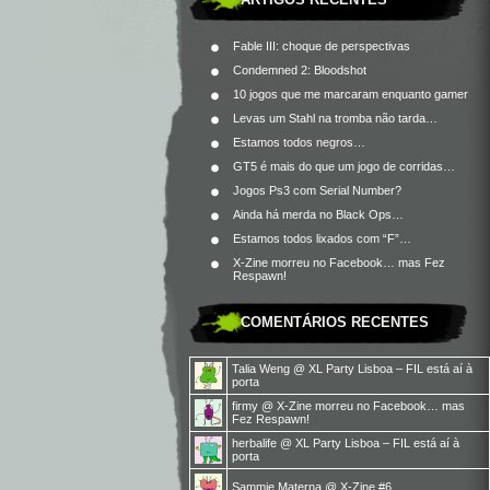
Fable III: choque de perspectivas
Condemned 2: Bloodshot
10 jogos que me marcaram enquanto gamer
Levas um Stahl na tromba não tarda…
Estamos todos negros…
GT5 é mais do que um jogo de corridas…
Jogos Ps3 com Serial Number?
Ainda há merda no Black Ops…
Estamos todos lixados com “F”…
X-Zine morreu no Facebook… mas Fez
Respawn!
COMENTÁRIOS RECENTES
Talia Weng
@
XL Party Lisboa – FIL está aí à
porta
firmy
@
X-Zine morreu no Facebook… mas
Fez Respawn!
herbalife
@
XL Party Lisboa – FIL está aí à
porta
Sammie Materna
@
X-Zine #6