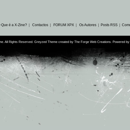
 Que é a X-Zine?
|
Contactos
|
FORUM XPX
|
Os Autores
|
Posts RSS
|
Com
ne. All Rights Reserved. Greyzed Theme created by
The Forge Web Creations
. Powered b