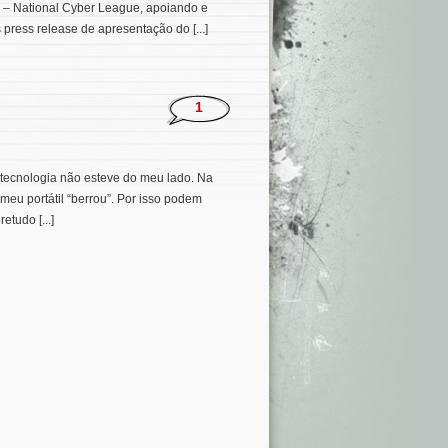
L – National Cyber League, apoiando e
 press release de apresentação do [...]
1
 tecnologia não esteve do meu lado. Na
eu portátil “berrou”. Por isso podem
etudo [...]