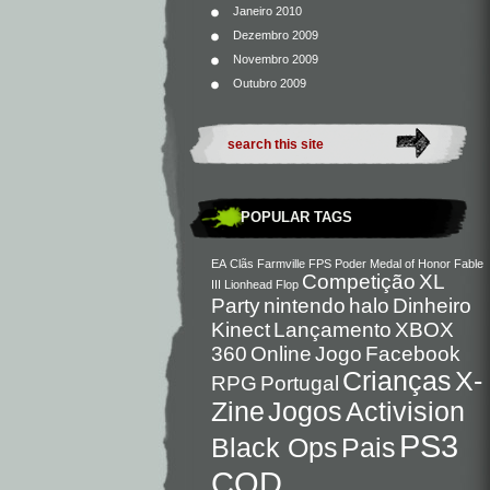
Janeiro 2010
Dezembro 2009
Novembro 2009
Outubro 2009
POPULAR TAGS
EA
Clãs
Farmville
FPS
Poder
Medal of Honor
Fable
Competição
XL
III
Lionhead
Flop
Party
nintendo
halo
Dinheiro
Kinect
Lançamento
XBOX
360
Online
Jogo
Facebook
Crianças
X-
RPG
Portugal
Zine
Jogos
Activision
PS3
Black Ops
Pais
COD