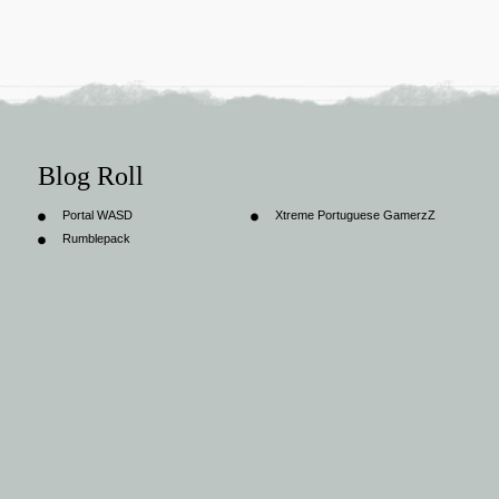
Blog Roll
Portal WASD
Xtreme Portuguese GamerzZ
Rumblepack