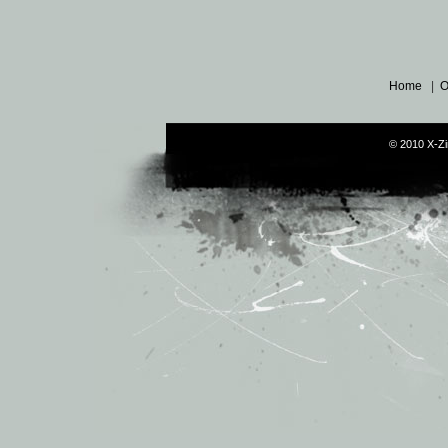
Home
|
O
© 2010 X-Zi