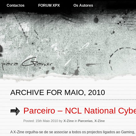
Contactos
FORUM XPX
Os Autores
ARCHIVE FOR MAIO, 2010
Parceiro – NCL National Cyb
Posted: 15th Maio 2010 by
X-Zine
in
Parcerias
,
X-Zine
A X-Zine orgulha-se de se associar a todos os projectos ligados ao Gamin