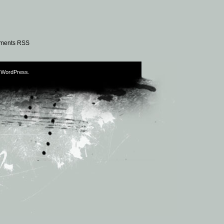
ments RSS
y
WordPress
.