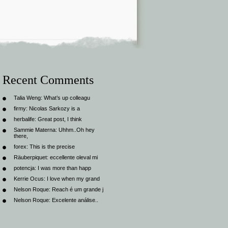
Recent Comments
Talia Weng:
What’s up colleagu
firmy:
Nicolas Sarkozy is a
herbalife:
Great post, I think
Sammie Materna:
Uhhm..Oh hey
there,
forex:
This is the precise
Räuberpiquet:
eccellente oleval mi
potencja:
I was more than happ
Kerrie Ocus:
I love when my grand
Nelson Roque:
Reach é um grande j
Nelson Roque:
Excelente análise..