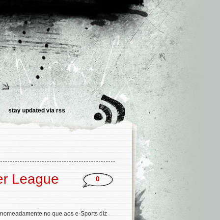
stay updated via
rss
er League
0
g, nomeadamente no que aos e-Sports diz