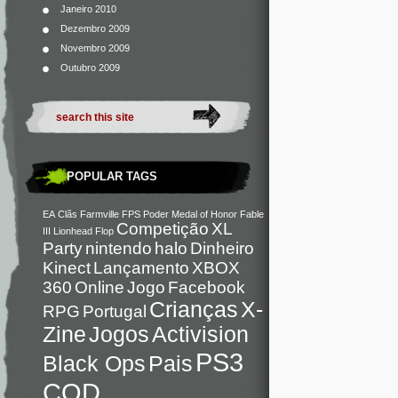
Janeiro 2010
Dezembro 2009
Novembro 2009
Outubro 2009
POPULAR TAGS
EA
Clãs
Farmville
FPS
Poder
Medal of Honor
Fable
Competição
XL
III
Lionhead
Flop
Party
nintendo
halo
Dinheiro
Kinect
Lançamento
XBOX
360
Online
Jogo
Facebook
Crianças
X-
RPG
Portugal
Zine
Jogos
Activision
PS3
Black Ops
Pais
COD