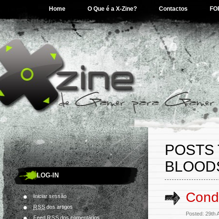
Home
O Que é a X-Zine?
Contactos
FO
POSTS
BLOOD
LOG-IN
Cond
Iniciar sessão
RSS
dos artigos
Posted: 29th 
Feed
RSS
dos comentários.