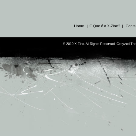
Home
|
O Que é a X-Zine?
|
Conta
© 2010 X-Zine. All Rights Reserved. Greyzed T