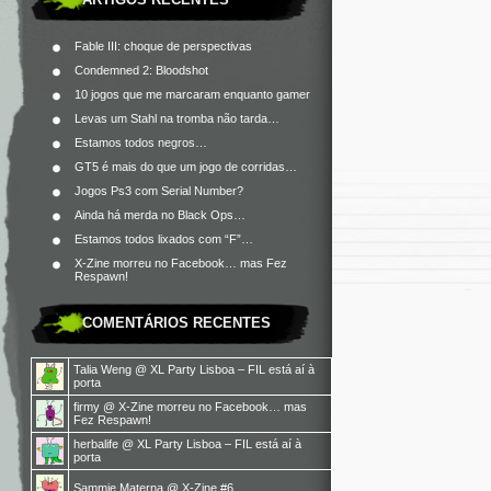
Fable III: choque de perspectivas
Condemned 2: Bloodshot
10 jogos que me marcaram enquanto gamer
Levas um Stahl na tromba não tarda…
Estamos todos negros…
GT5 é mais do que um jogo de corridas…
Jogos Ps3 com Serial Number?
Ainda há merda no Black Ops…
Estamos todos lixados com “F”…
X-Zine morreu no Facebook… mas Fez
Respawn!
COMENTÁRIOS RECENTES
Talia Weng
@
XL Party Lisboa – FIL está aí à
porta
firmy
@
X-Zine morreu no Facebook… mas
Fez Respawn!
herbalife
@
XL Party Lisboa – FIL está aí à
porta
Sammie Materna
@
X-Zine #6