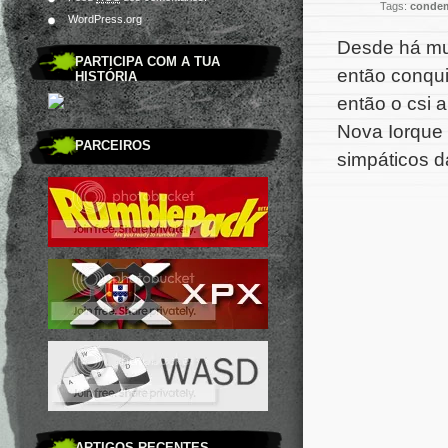
Tags:
condem
WordPress.org
Desde há mui
PARTICIPA COM A TUA
então conqui
HISTÓRIA
então o csi 
Nova Iorque 
PARCEIROS
simpáticos da
ARTIGOS RECENTES