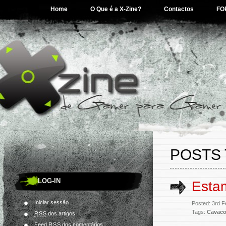
Home
O Que é a X-Zine?
Contactos
FO
POSTS 
LOG-IN
Esta
Iniciar sessão
Posted: 3rd F
Tags:
Cavac
RSS
dos artigos
Feed
RSS
dos comentários.