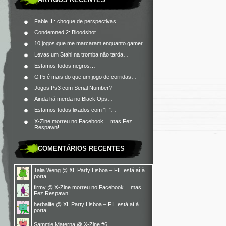
Fable III: choque de perspectivas
Condemned 2: Bloodshot
10 jogos que me marcaram enquanto gamer
Levas um Stahl na tromba não tarda…
Estamos todos negros…
GT5 é mais do que um jogo de corridas…
Jogos Ps3 com Serial Number?
Ainda há merda no Black Ops…
Estamos todos lixados com “F”…
X-Zine morreu no Facebook… mas Fez
Respawn!
COMENTÁRIOS RECENTES
Talia Weng
@
XL Party Lisboa – FIL está aí à
porta
firmy
@
X-Zine morreu no Facebook… mas
Fez Respawn!
herbalife
@
XL Party Lisboa – FIL está aí à
porta
Sammie Materna
@
X-Zine #6