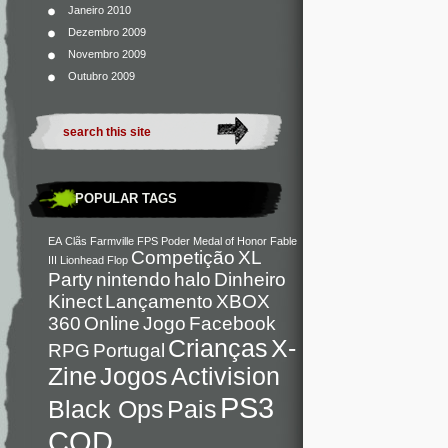
Janeiro 2010
Dezembro 2009
Novembro 2009
Outubro 2009
POPULAR TAGS
EA
Clãs
Farmville
FPS
Poder
Medal of Honor
Fable
Competição
XL
III
Lionhead
Flop
Party
nintendo
halo
Dinheiro
Kinect
Lançamento
XBOX
360
Online
Jogo
Facebook
Crianças
X-
RPG
Portugal
Zine
Jogos
Activision
PS3
Black Ops
Pais
COD