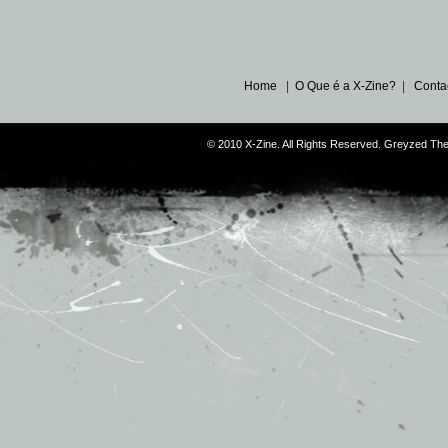
Home
|
O Que é a X-Zine?
|
Conta
© 2010 X-Zine. All Rights Reserved. Greyzed T