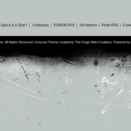
 Que é a X-Zine?
|
Contactos
|
FORUM XPX
|
Os Autores
|
Posts RSS
|
Com
ne. All Rights Reserved. Greyzed Theme created by
The Forge Web Creations
. Powered b