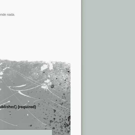
rende nada.
ublished) (required)