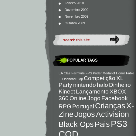
Janeiro 2010
Dezembro 2009
Novembro 2009
Outubro 2009
POPULAR TAGS
EA
Clãs
Farmville
FPS
Poder
Medal of Honor
Fable
Competição
XL
III
Lionhead
Flop
Party
nintendo
halo
Dinheiro
Kinect
Lançamento
XBOX
360
Online
Jogo
Facebook
Crianças
X-
RPG
Portugal
Zine
Jogos
Activision
PS3
Black Ops
Pais
COD