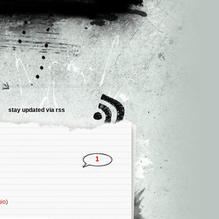
stay updated via
rss
1
gio
)