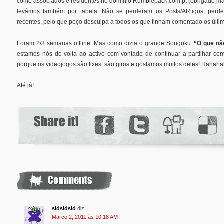
como associados e residentes no domínio Rumblepack.com.pt (obrigado mai
levámos também por tabela. Não se perderam os Posts/ARtigos, perd
recentes, pelo que peço desculpa a todos os que tinham comentado os últim
Foram 2/3 semanas offline. Mas como dizia o grande Songoku:
“O que nã
estamos nós de volta ao activo com vontade de continuar a partilhar co
porque os videojogos são fixes, são giros e gostamos muitos deles! Hahah
Até já!
sidsidsid
diz:
Março 2, 2011 às 10:18 AM