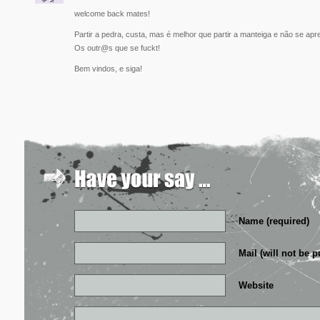
welcome back mates!
Partir a pedra, custa, mas é melhor que partir a manteiga e não se ap
Os outr@s que se fuckt!
Bem vindos, e siga!
Name (required)
Mail (will not be p
Website