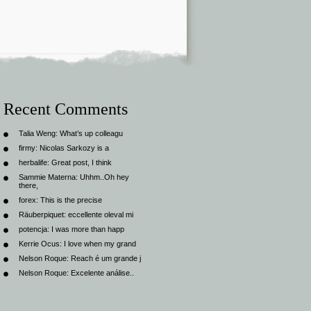
Recent Comments
Talia Weng:
What’s up colleagu
firmy:
Nicolas Sarkozy is a
herbalife:
Great post, I think
Sammie Materna:
Uhhm..Oh hey
there,
forex:
This is the precise
Räuberpiquet:
eccellente oleval mi
potencja:
I was more than happ
Kerrie Ocus:
I love when my grand
Nelson Roque:
Reach é um grande j
Nelson Roque:
Excelente análise..