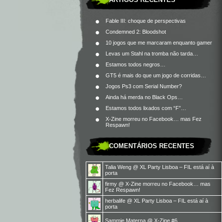
Fable III: choque de perspectivas
Condemned 2: Bloodshot
10 jogos que me marcaram enquanto gamer
Levas um Stahl na tromba não tarda…
Estamos todos negros…
GT5 é mais do que um jogo de corridas…
Jogos Ps3 com Serial Number?
Ainda há merda no Black Ops…
Estamos todos lixados com “F”…
X-Zine morreu no Facebook… mas Fez
Respawn!
COMENTÁRIOS RECENTES
Talia Weng
@
XL Party Lisboa – FIL está aí à
porta
firmy
@
X-Zine morreu no Facebook… mas
Fez Respawn!
herbalife
@
XL Party Lisboa – FIL está aí à
porta
Sammie Materna
@
X-Zine #6