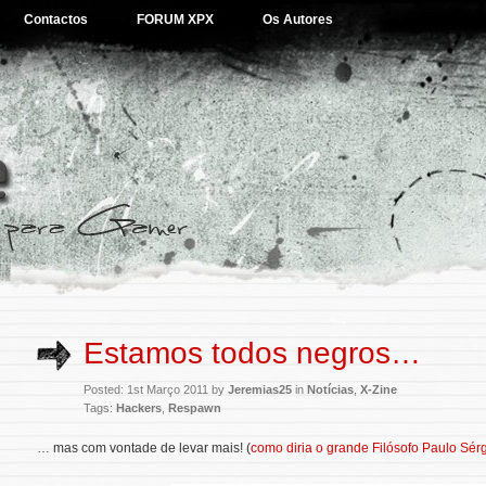
Contactos
FORUM XPX
Os Autores
Estamos todos negros…
Posted: 1st Março 2011 by
Jeremias25
in
Notícias
,
X-Zine
Tags:
Hackers
,
Respawn
… mas com vontade de levar mais! (
como diria o grande Filósofo Paulo Sér