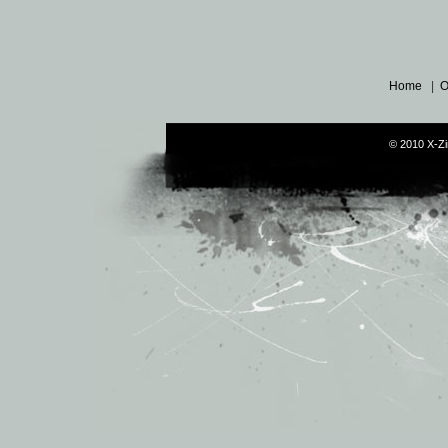
Home
|
O
© 2010 X-Zi