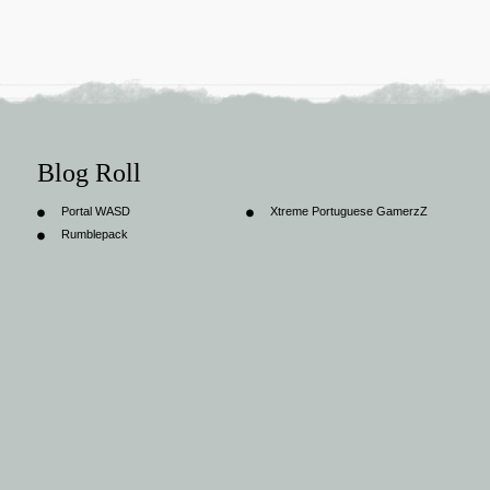
Blog Roll
Portal WASD
Xtreme Portuguese GamerzZ
Rumblepack