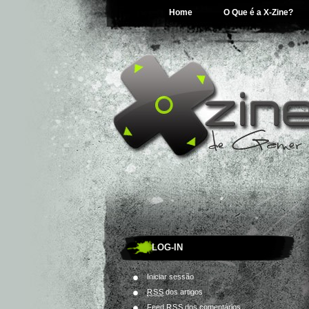
Home
O Que é a X-Zine?
LOG-IN
Iniciar sessão
RSS
dos artigos
Feed
RSS
dos comentários.