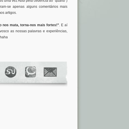
s uma vez Abul pela cedência do “quarto”)
eram-se apenas alguns comentários mais
os artigos.
o nos mata, torna-nos mais fortes!”
. E aí
nvosco as nossas palavras e experiências,
ahaha