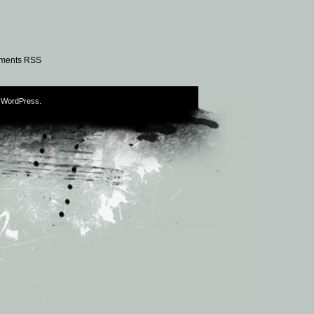
ments RSS
y
WordPress
.