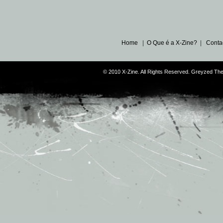
Home
|
O Que é a X-Zine?
|
Conta
© 2010 X-Zine. All Rights Reserved. Greyzed T