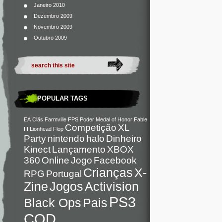
Janeiro 2010
Dezembro 2009
Novembro 2009
Outubro 2009
POPULAR TAGS
EA
Clãs
Farmville
FPS
Poder
Medal of Honor
Fable
Competição
XL
III
Lionhead
Flop
Party
nintendo
halo
Dinheiro
Kinect
Lançamento
XBOX
360
Online
Jogo
Facebook
Crianças
X-
RPG
Portugal
Zine
Jogos
Activision
PS3
Black Ops
Pais
COD