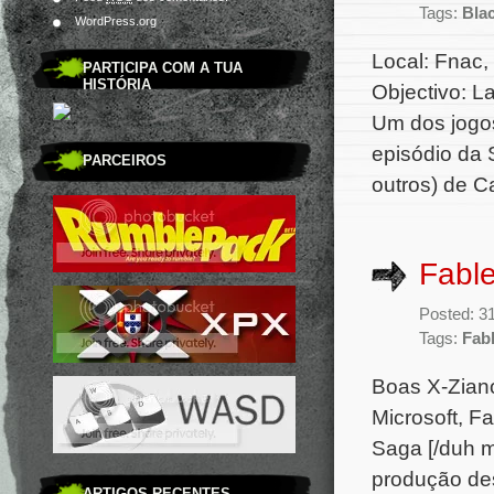
Tags:
Bla
WordPress.org
Local: Fnac
PARTICIPA COM A TUA
HISTÓRIA
Objectivo: L
Um dos jogos
episódio da 
PARCEIROS
outros) de Cal
Fable
Posted: 3
Tags:
Fabl
Boas X-Ziano
Microsoft, F
Saga [/duh m
produção des
ARTIGOS RECENTES