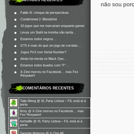
não sou porqu
Fable III: choque de perspectivas
Condemned 2: Bloodshot
10 jogos que me marcaram enquanto gamer
Levas um Stahl na tromba não tarda…
Estamos todos negros…
GT5 é mais do que um jogo de corridas…
Jogos Ps3 com Serial Number?
Ainda há merda no Black Ops…
Estamos todos lixados com “F”…
X-Zine morreu no Facebook… mas Fez
Respawn!
COMENTÁRIOS RECENTES
Talia Weng
@
XL Party Lisboa – FIL está aí à
porta
firmy
@
X-Zine morreu no Facebook… mas
Fez Respawn!
herbalife
@
XL Party Lisboa – FIL está aí à
porta
Sammie Materna
@
X-Zine #6