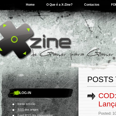
Home
O Que é a X-Zine?
Contactos
FO
POSTS 
LOG-IN
COD:
Lanç
Iniciar sessão
RSS
dos artigos
Posted: 1
Feed
RSS
dos comentários.