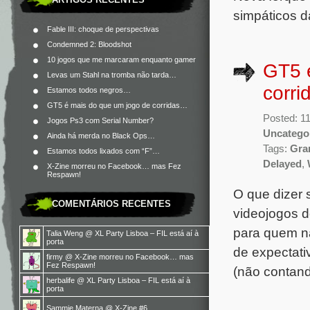
simpáticos da
Fable III: choque de perspectivas
Condemned 2: Bloodshot
10 jogos que me marcaram enquanto gamer
GT5 
Levas um Stahl na tromba não tarda…
corr
Estamos todos negros…
GT5 é mais do que um jogo de corridas…
Posted: 1
Jogos Ps3 com Serial Number?
Uncatego
Ainda há merda no Black Ops…
Tags:
Gra
Estamos todos lixados com “F”…
Delayed
,
X-Zine morreu no Facebook… mas Fez
Respawn!
O que dizer
COMENTÁRIOS RECENTES
videojogos d
para quem não
Talia Weng
@
XL Party Lisboa – FIL está aí à
porta
de expectati
firmy
@
X-Zine morreu no Facebook… mas
Fez Respawn!
(não contando
herbalife
@
XL Party Lisboa – FIL está aí à
porta
Sammie Materna
@
X-Zine #6