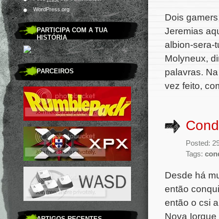
WordPress.org
Dois gamers,
Jeremias aqui
PARTICIPA COM A TUA
HISTÓRIA
albion-sera-t
Molyneux, di
palavras. Na
PARCEIROS
vez feito, co
Cond
Posted: 29
Tags:
con
Desde há mui
então conqui
então o csi 
Nova Iorque 
ARTIGOS RECENTES