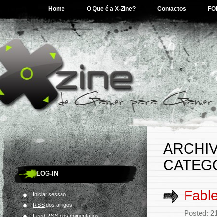
Home
O Que é a X-Zine?
Contactos
FO
ARCHIV
CATEG
LOG-IN
Fable
Iniciar sessão
RSS
dos artigos
Posted: 2
Feed
RSS
dos comentários.