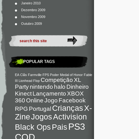
Janeiro 2010
Dezembro 2009
Novembro 2009
Outubro 2009
POPULAR TAGS
EA
Clãs
Farmville
FPS
Poder
Medal of Honor
Fable
Competição
XL
III
Lionhead
Flop
Party
nintendo
halo
Dinheiro
Kinect
Lançamento
XBOX
360
Online
Jogo
Facebook
Crianças
X-
RPG
Portugal
Zine
Jogos
Activision
PS3
Black Ops
Pais
COD