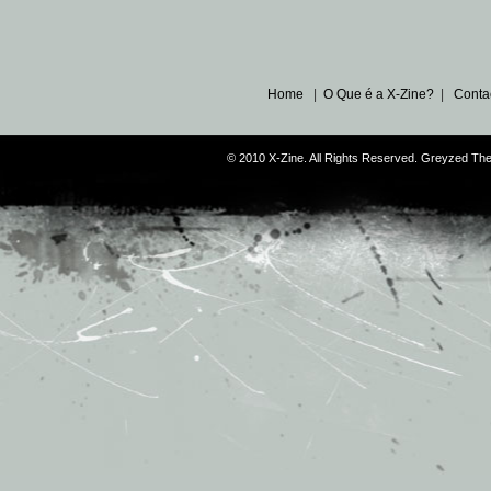
Home
|
O Que é a X-Zine?
|
Conta
© 2010 X-Zine. All Rights Reserved. Greyzed T