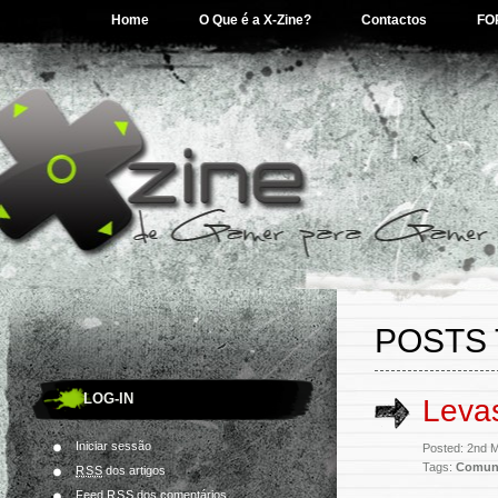
Home
O Que é a X-Zine?
Contactos
FO
POSTS 
LOG-IN
Leva
Iniciar sessão
Posted: 2nd 
Tags:
Comun
RSS
dos artigos
Feed
RSS
dos comentários.