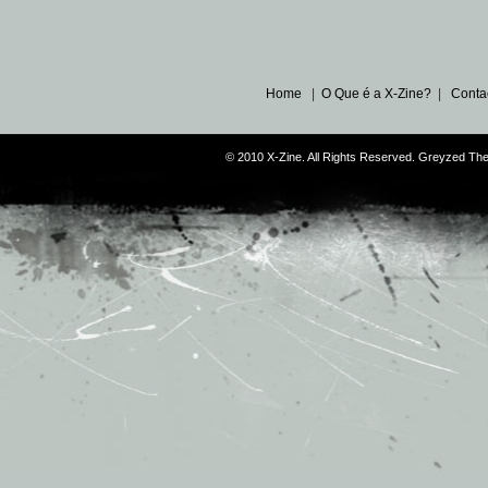
Home
|
O Que é a X-Zine?
|
Conta
© 2010 X-Zine. All Rights Reserved. Greyzed T