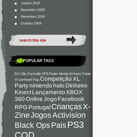
Janeiro 2010
Dezembro 2009
Novembro 2009
Outubro 2009
POPULAR TAGS
EA
Clãs
Farmville
FPS
Poder
Medal of Honor
Fable
Competição
XL
III
Lionhead
Flop
Party
nintendo
halo
Dinheiro
Kinect
Lançamento
XBOX
360
Online
Jogo
Facebook
Crianças
X-
RPG
Portugal
Zine
Jogos
Activision
PS3
Black Ops
Pais
COD