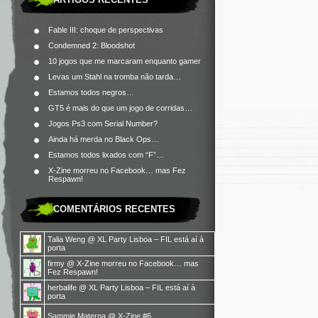
Fable III: choque de perspectivas
Condemned 2: Bloodshot
10 jogos que me marcaram enquanto gamer
Levas um Stahl na tromba não tarda…
Estamos todos negros…
GT5 é mais do que um jogo de corridas…
Jogos Ps3 com Serial Number?
Ainda há merda no Black Ops…
Estamos todos lixados com “F”…
X-Zine morreu no Facebook… mas Fez
Respawn!
COMENTÁRIOS RECENTES
Talia Weng
@
XL Party Lisboa – FIL está aí à
porta
firmy
@
X-Zine morreu no Facebook… mas
Fez Respawn!
herbalife
@
XL Party Lisboa – FIL está aí à
porta
Sammie Materna
@
X-Zine #6