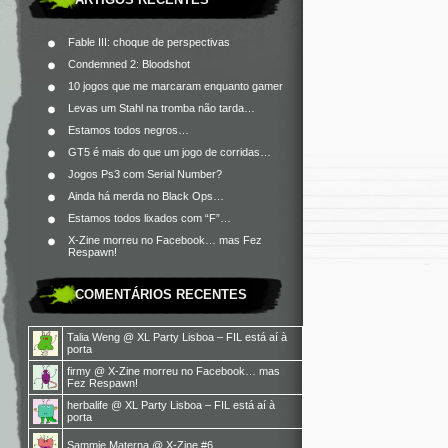
Fable III: choque de perspectivas
Condemned 2: Bloodshot
10 jogos que me marcaram enquanto gamer
Levas um Stahl na tromba não tarda…
Estamos todos negros…
GT5 é mais do que um jogo de corridas…
Jogos Ps3 com Serial Number?
Ainda há merda no Black Ops…
Estamos todos lixados com “F”…
X-Zine morreu no Facebook… mas Fez
Respawn!
COMENTÁRIOS RECENTES
Talia Weng
@
XL Party Lisboa – FIL está aí à
porta
firmy
@
X-Zine morreu no Facebook… mas
Fez Respawn!
herbalife
@
XL Party Lisboa – FIL está aí à
porta
Sammie Materna
@
X-Zine #6