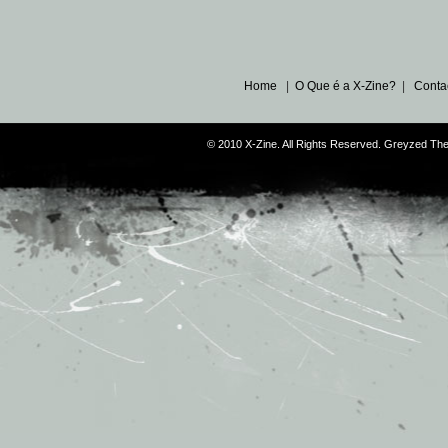
Home
|
O Que é a X-Zine?
|
Conta
© 2010 X-Zine. All Rights Reserved. Greyzed T