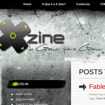
Home
O Que é a X-Zine?
Contactos
FO
POSTS T
LOG-IN
Fable
Iniciar sessão
Posted: 31st
Tags:
Fable II
RSS
dos artigos
Feed
RSS
dos comentários.