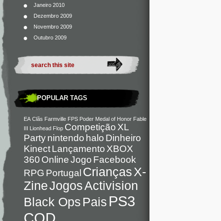
Janeiro 2010
Dezembro 2009
Novembro 2009
Outubro 2009
POPULAR TAGS
EA
Clãs
Farmville
FPS
Poder
Medal of Honor
Fable
Competição
XL
III
Lionhead
Flop
Party
nintendo
halo
Dinheiro
Kinect
Lançamento
XBOX
360
Online
Jogo
Facebook
Crianças
X-
RPG
Portugal
Zine
Jogos
Activision
PS3
Black Ops
Pais
COD