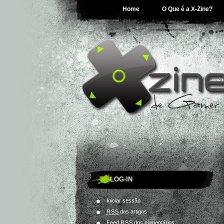
Home
O Que é a X-Zine?
LOG-IN
Iniciar sessão
RSS
dos artigos
Feed
RSS
dos comentários.