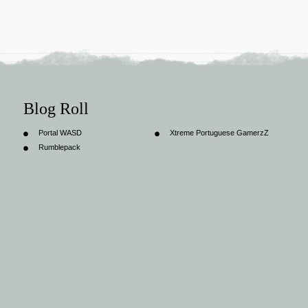
Blog Roll
Portal WASD
Xtreme Portuguese GamerzZ
Rumblepack