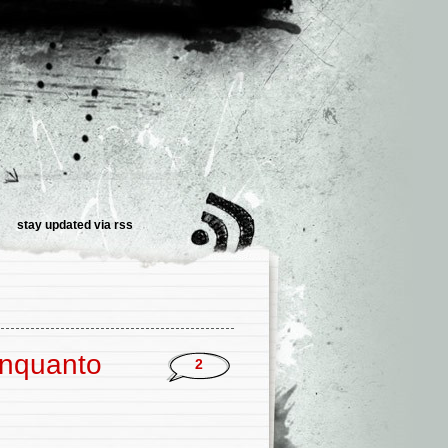
stay updated via
rss
enquanto
2