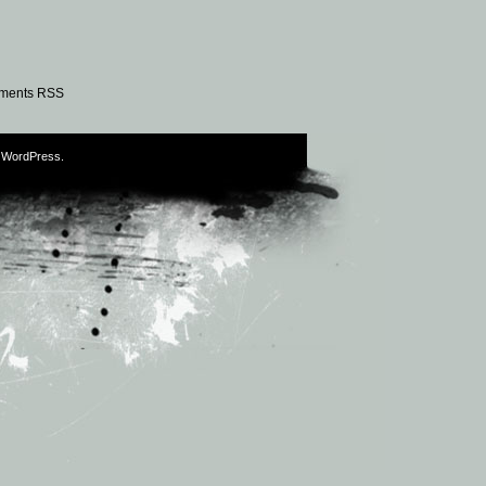
ments RSS
y
WordPress
.