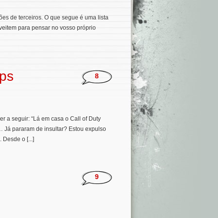
es de terceiros. O que segue é uma lista
veitem para pensar no vosso próprio
Ops
8
er a seguir: “Lá em casa o Call of Duty
… Já pararam de insultar? Estou expulso
Desde o [...]
9