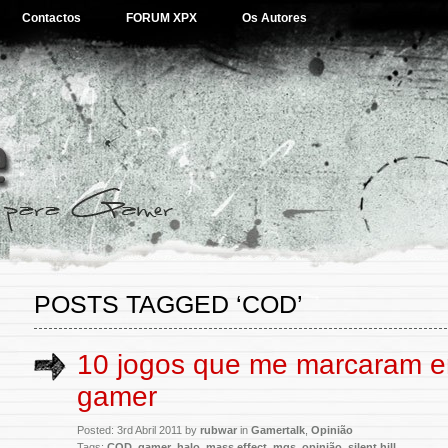
Contactos
FORUM XPX
Os Autores
POSTS TAGGED ‘COD’
10 jogos que me marcaram 
gamer
Posted: 3rd Abril 2011 by
rubwar
in
Gamertalk
,
Opinião
Tags:
COD
,
gamer
,
halo
,
mass effect
,
mgs
,
opinião
,
silent hill