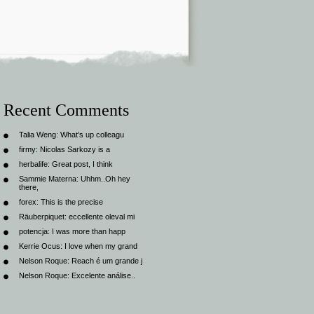
Recent Comments
Talia Weng:
What’s up colleagu
firmy:
Nicolas Sarkozy is a
herbalife:
Great post, I think
Sammie Materna:
Uhhm..Oh hey
there,
forex:
This is the precise
Räuberpiquet:
eccellente oleval mi
potencja:
I was more than happ
Kerrie Ocus:
I love when my grand
Nelson Roque:
Reach é um grande j
Nelson Roque:
Excelente análise..