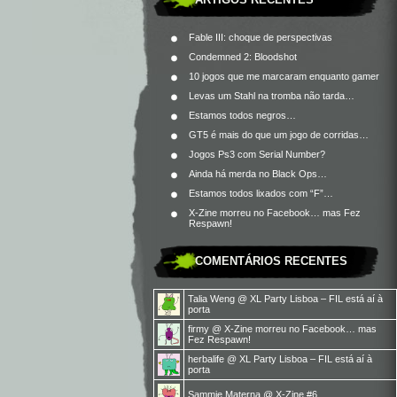
Fable III: choque de perspectivas
Condemned 2: Bloodshot
10 jogos que me marcaram enquanto gamer
Levas um Stahl na tromba não tarda…
Estamos todos negros…
GT5 é mais do que um jogo de corridas…
Jogos Ps3 com Serial Number?
Ainda há merda no Black Ops…
Estamos todos lixados com “F”…
X-Zine morreu no Facebook… mas Fez
Respawn!
COMENTÁRIOS RECENTES
Talia Weng
@
XL Party Lisboa – FIL está aí à
porta
firmy
@
X-Zine morreu no Facebook… mas
Fez Respawn!
herbalife
@
XL Party Lisboa – FIL está aí à
porta
Sammie Materna
@
X-Zine #6