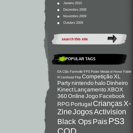
Janeiro 2010
Dezembro 2009
Novembro 2009
Outubro 2009
POPULAR TAGS
EA
Clãs
Farmville
FPS
Poder
Medal of Honor
Fable
Competição
XL
III
Lionhead
Flop
Party
nintendo
halo
Dinheiro
Kinect
Lançamento
XBOX
360
Online
Jogo
Facebook
Crianças
X-
RPG
Portugal
Zine
Jogos
Activision
PS3
Black Ops
Pais
COD