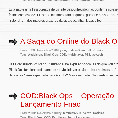
Esta não é uma lista copiada de um site desconhecido, não contém impressõ
íntima com os dez títulos que me marcaram enquanto gamer e pessoa. Apro
historial, um dos maiores prazeres da vida é partilhar. Mass effect
A Saga do Online do Black 
Posted: 19th Novembro 2010 by
enghedi
in
Gamertalk
,
Opinião
Tags:
Activision
,
Black Ops
,
COD
,
multiplayer
,
PS3
,
treyarch
Já fui censurado, criticado, insultado e até expulso por causa do que vou diz
Black Ops funciona optimamente no Multiplayer e não tenho breaks ou lag”
da Xzine? Serei expatriado para Angola? Mas é verdade. Não tenho mesmo. 
COD:Black Ops – Operação
Lançamento Fnac
Posted: 10th Novembro 2010 by
Jeremias25
in
Evento
,
Notícias
Tags:
Black Ops
,
COD
,
Ecofilmes
,
Jogo
,
Lançamento