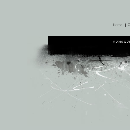
Home
|
O
© 2010 X-Zi