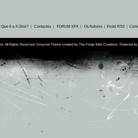
 Que é a X-Zine?
|
Contactos
|
FORUM XPX
|
Os Autores
|
Posts RSS
|
Com
ne. All Rights Reserved. Greyzed Theme created by
The Forge Web Creations
. Powered b