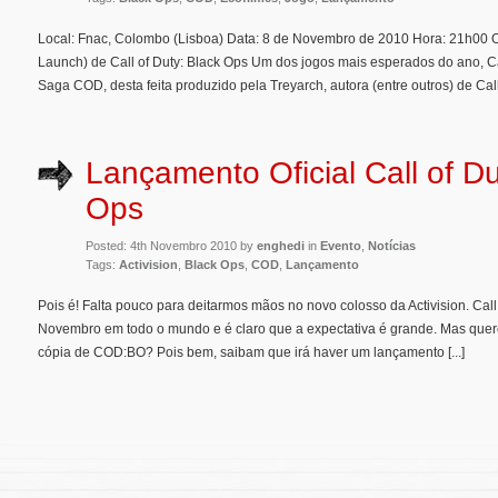
Local: Fnac, Colombo (Lisboa) Data: 8 de Novembro de 2010 Hora: 21h00 Ob
Launch) de Call of Duty: Black Ops Um dos jogos mais esperados do ano, Ca
Saga COD, desta feita produzido pela Treyarch, autora (entre outros) de Call o
Lançamento Oficial Call of D
Ops
Posted: 4th Novembro 2010 by
enghedi
in
Evento
,
Notícias
Tags:
Activision
,
Black Ops
,
COD
,
Lançamento
Pois é! Falta pouco para deitarmos mãos no novo colosso da Activision. Call
Novembro em todo o mundo e é claro que a expectativa é grande. Mas quer
cópia de COD:BO? Pois bem, saibam que irá haver um lançamento [...]