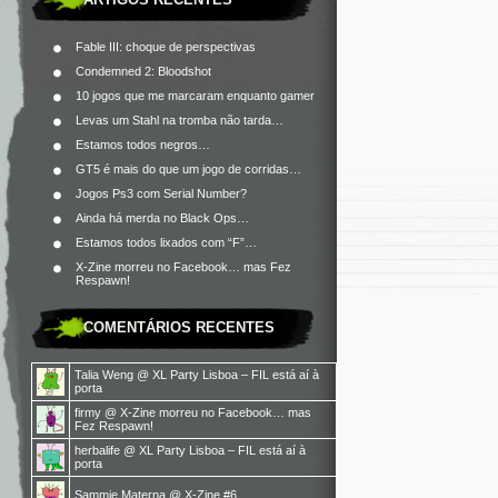
Fable III: choque de perspectivas
Condemned 2: Bloodshot
10 jogos que me marcaram enquanto gamer
Levas um Stahl na tromba não tarda…
Estamos todos negros…
GT5 é mais do que um jogo de corridas…
Jogos Ps3 com Serial Number?
Ainda há merda no Black Ops…
Estamos todos lixados com “F”…
X-Zine morreu no Facebook… mas Fez
Respawn!
COMENTÁRIOS RECENTES
Talia Weng
@
XL Party Lisboa – FIL está aí à
porta
firmy
@
X-Zine morreu no Facebook… mas
Fez Respawn!
herbalife
@
XL Party Lisboa – FIL está aí à
porta
Sammie Materna
@
X-Zine #6