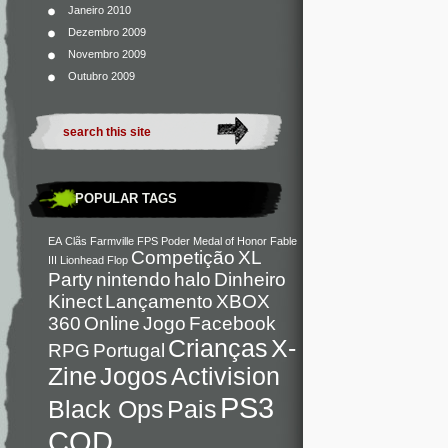
Janeiro 2010
Dezembro 2009
Novembro 2009
Outubro 2009
POPULAR TAGS
EA
Clãs
Farmville
FPS
Poder
Medal of Honor
Fable
Competição
XL
III
Lionhead
Flop
Party
nintendo
halo
Dinheiro
Kinect
Lançamento
XBOX
360
Online
Jogo
Facebook
Crianças
X-
RPG
Portugal
Zine
Jogos
Activision
PS3
Black Ops
Pais
COD