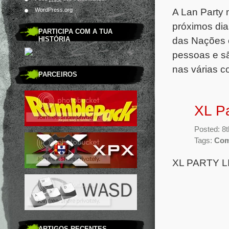
A Lan Party 
WordPress.org
próximos di
PARTICIPA COM A TUA
das Nações e
HISTÓRIA
pessoas e sã
nas várias co
PARCEIROS
XL Pa
Posted: 8
Tags:
Com
XL PARTY L
ARTIGOS RECENTES