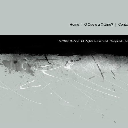
Home
|
O Que é a X-Zine?
|
Conta
© 2010 X-Zine. All Rights Reserved. Greyzed T