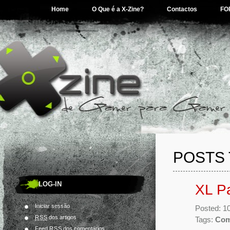
Home
O Que é a X-Zine?
Contactos
FO
POSTS 
LOG-IN
XL Pa
Iniciar sessão
Posted: 1
RSS
dos artigos
Tags:
Com
Feed
RSS
dos comentários.