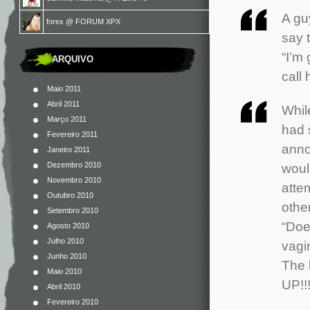
A gu
forex
@
FORUM XPX
say 
“I’m
ARQUIVO
call 
Maio 2011
Abril 2011
Whil
Março 2011
had 
Fevereiro 2011
anno
Janeiro 2011
Dezembro 2010
woul
Novembro 2010
atte
Outubro 2010
othe
Setembro 2010
“Doe
Agosto 2010
Julho 2010
vagi
Junho 2010
The 
Maio 2010
UP!!
Abril 2010
Fevereiro 2010