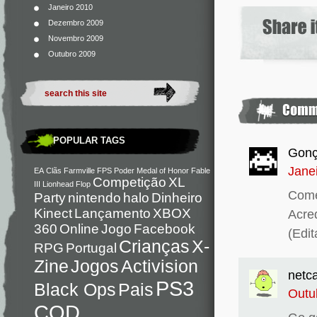
Janeiro 2010
Dezembro 2009
Novembro 2009
Outubro 2009
POPULAR TAGS
Gonç
Jane
EA
Clãs
Farmville
FPS
Poder
Medal of Honor
Fable
Competição
XL
III
Lionhead
Flop
Come
Party
nintendo
halo
Dinheiro
Kinect
Lançamento
XBOX
Acred
360
Online
Jogo
Facebook
(Edi
Crianças
X-
RPG
Portugal
Zine
Jogos
Activision
netc
PS3
Black Ops
Pais
Outu
COD