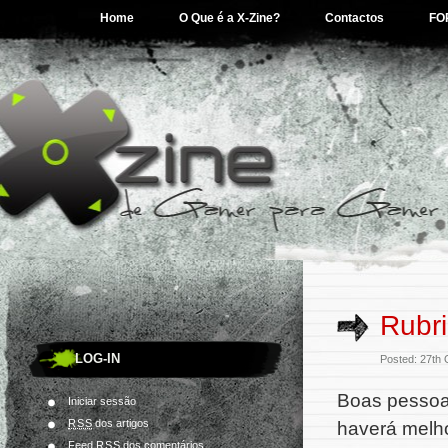
Home
O Que é a X-Zine?
Contactos
FO
Rubr
LOG-IN
Posted: 27th
Boas pessoal
Iniciar sessão
RSS
dos artigos
haverá melh
Feed
RSS
dos comentários.