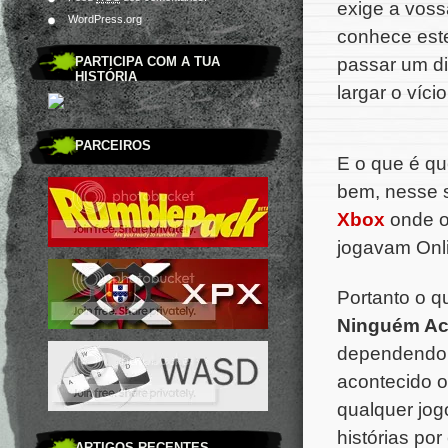
exige a vos
WordPress.org
conhece este
passar um di
PARTICIPA COM A TUA
HISTÓRIA
largar o víc
PARCEIROS
E o que é qu
bem, nesse 
Xbox
onde o
jogavam Onli
Portanto o q
Ninguém Ac
dependendo 
acontecido o
qualquer jog
histórias po
ARTIGOS RECENTES