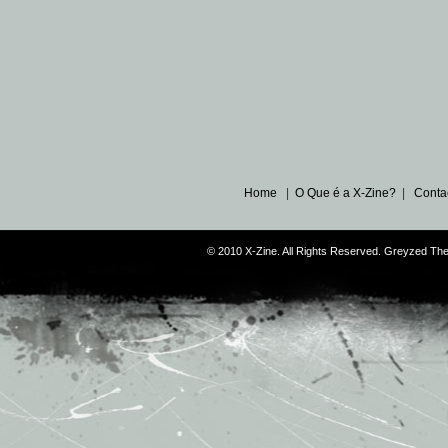
Home
|
O Que é a X-Zine?
|
Conta
© 2010 X-Zine. All Rights Reserved. Greyzed T