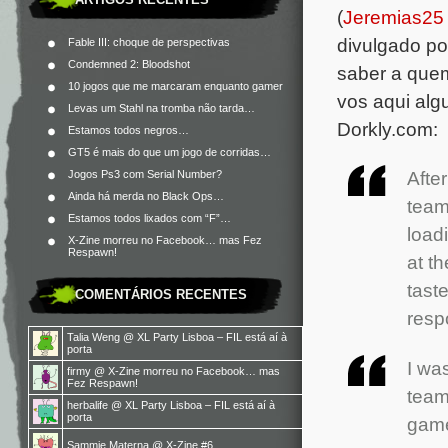
(
Jeremias25
divulgado p
Fable III: choque de perspectivas
Condemned 2: Bloodshot
saber a que
10 jogos que me marcaram enquanto gamer
vos aqui al
Levas um Stahl na tromba não tarda…
Dorkly.com:
Estamos todos negros…
GT5 é mais do que um jogo de corridas…
Afte
Jogos Ps3 com Serial Number?
Ainda há merda no Black Ops…
team
Estamos todos lixados com “F”…
load
X-Zine morreu no Facebook… mas Fez
Respawn!
at t
tast
COMENTÁRIOS RECENTES
resp
Talia Weng
@
XL Party Lisboa – FIL está aí à
porta
I wa
firmy
@
X-Zine morreu no Facebook… mas
Fez Respawn!
team
herbalife
@
XL Party Lisboa – FIL está aí à
porta
gam
Sammie Materna
@
X-Zine #6