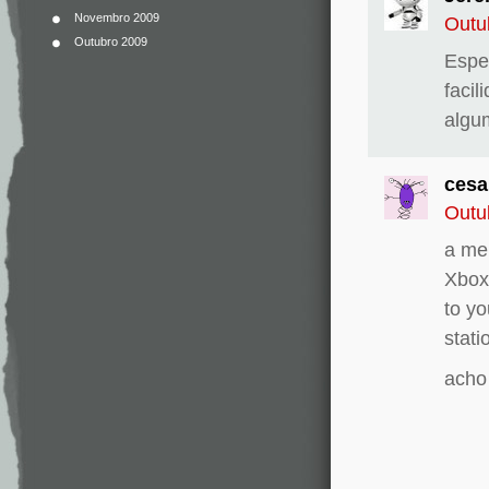
Novembro 2009
Outu
Outubro 2009
Espe
faci
algu
cesa
Outu
a mel
Xbox 
to yo
stati
acho