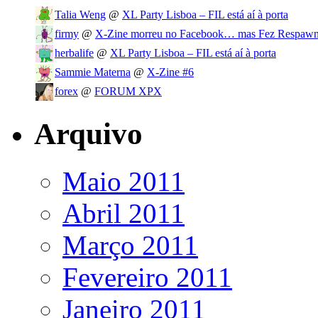
Talia Weng
@
XL Party Lisboa – FIL está aí à porta
firmy
@
X-Zine morreu no Facebook… mas Fez Respawn
herbalife
@
XL Party Lisboa – FIL está aí à porta
Sammie Materna
@
X-Zine #6
forex
@
FORUM XPX
Arquivo
Maio 2011
Abril 2011
Março 2011
Fevereiro 2011
Janeiro 2011