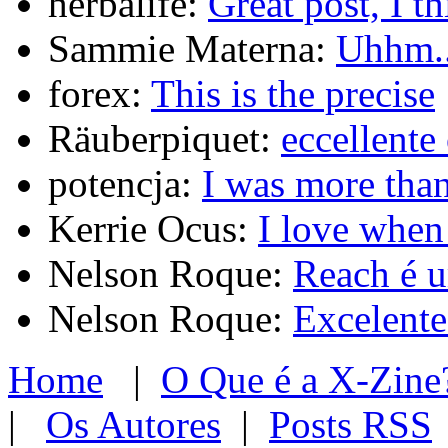
herbalife:
Great post, I t
Sammie Materna:
Uhhm..
forex:
This is the precise
Räuberpiquet:
eccellente
potencja:
I was more tha
Kerrie Ocus:
I love whe
Nelson Roque:
Reach é u
Nelson Roque:
Excelente 
Home
|
O Que é a X-Zine
|
Os Autores
|
Posts RSS