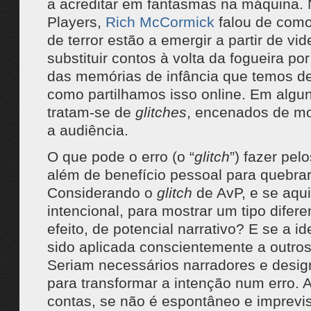
a acreditar em fantasmas na máquina. 
Players,
Rich McCormick
falou de como 
de terror estão a emergir a partir de vi
substituir contos à volta da fogueira po
das memórias de infância que temos de
como partilhamos isso online. Em algu
tratam-se de
glitches
, encenados de mo
a audiência.
O que pode o erro (o “
glitch
”) fazer pel
além de benefício pessoal para quebra
Considerando o
glitch
de AvP, e se aqui
intencional, para mostrar um tipo difer
efeito, de potencial narrativo? E se a id
sido aplicada conscientemente a outro
Seriam necessários narradores e desig
para transformar a intenção num erro. A
contas, se não é espontâneo e imprevis