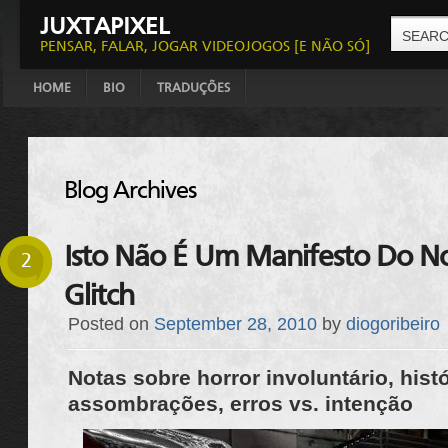
JUXTAPIXEL
PENSAR, FALAR, JOGAR VIDEOJOGOS [E NÃO SÓ]
HOME
BIO
TRADUÇÕES
Blog Archives
Isto Não É Um Manifesto Do N
2
Glitch
Posted on
September 28, 2010
by
diogoribeiro
Notas sobre horror involuntário, hist
assombrações, erros vs. intenção