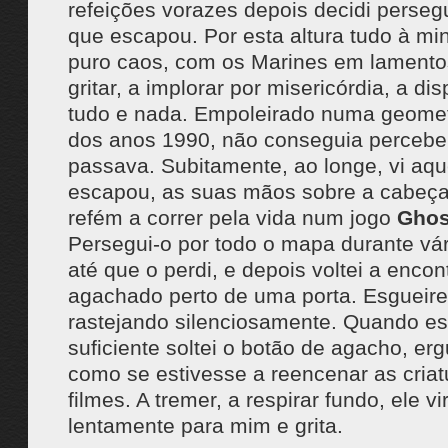
refeições vorazes depois decidi perseg
que escapou. Por esta altura tudo à min
puro caos, com os Marines em lamentos
gritar, a implorar por misericórdia, a di
tudo e nada. Empoleirado numa geomet
dos anos 1990, não conseguia percebe
passava. Subitamente, ao longe, vi aqu
escapou, as suas mãos sobre a cabeç
refém a correr pela vida num jogo
Ghos
Persegui-o por todo o mapa durante vár
até que o perdi, e depois voltei a encont
agachado perto de uma porta. Esgueirei
rastejando silenciosamente. Quando es
suficiente soltei o botão de agacho, e
como se estivesse a reencenar as criat
filmes. A tremer, a respirar fundo, ele vi
lentamente para mim e grita.