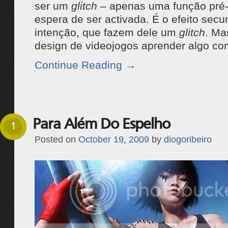
ser um
glitch
– apenas uma função pré-
espera de ser activada. É o efeito secu
intenção, que fazem dele um
glitch
. Ma
design de videojogos aprender algo c
Continue Reading
→
Para Além Do Espelho
1
Posted on
October 19, 2009
by
diogoribeiro