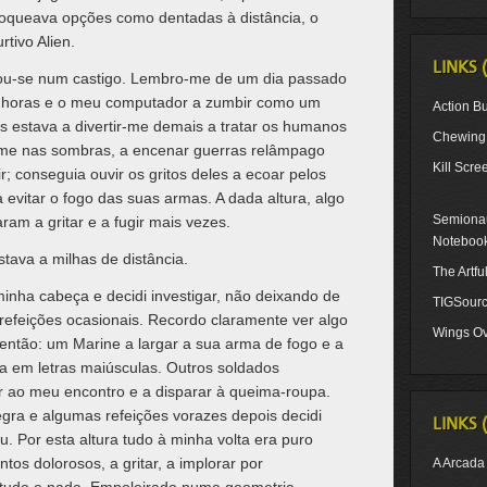
loqueava opções como dentadas à distância, o
rtivo Alien.
LINKS 
nou-se num castigo. Lembro-me de um dia passado
e horas e o meu computador a zumbir como um
Action Bu
s estava a divertir-me demais a tratar os humanos
Chewing 
me nas sombras, a encenar guerras relâmpago
Kill Scre
r; conseguia ouvir os gritos deles a ecoar pelos
 evitar o fogo das suas armas. A dada altura, algo
Semionau
m a gritar e a fugir mais vezes.
Noteboo
tava a milhas de distância.
The Artf
minha cabeça e decidi investigar, não deixando de
TIGSour
 refeições ocasionais. Recordo claramente ver algo
Wings Ov
então: um Marine a largar a sua arma de fogo e a
ora em letras maiúsculas. Outros soldados
r ao meu encontro e a disparar à queima-roupa.
ra e algumas refeições vorazes depois decidi
LINKS 
. Por esta altura tudo à minha volta era puro
os dolorosos, a gritar, a implorar por
A Arcada