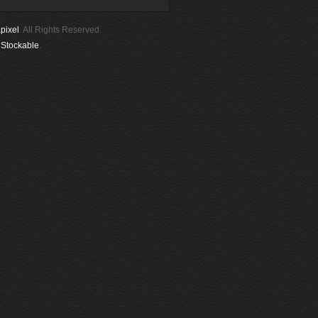
pixel
. All Rights Reserved.
y
Stockable
.