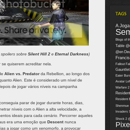
TAGS
A Jogar
Sem
Blogs of t
Table @
@en
De
 spoilers sobre
Silent Hill 2
e
Eternal Darkness
)
Franci
r se quiserem acreditar nela.
Fallout
Fal
Gauntlet
 de
Alien vs. Predator
da Rebellion, ao longo dos
Eater Burs
nquanto Alien. Este é considerado um nível de
Avatar
Lef
pois de jogar vários níveis na campanha
Warfare 
Resident
Resident 
onseguia parar de jogar durante horas, dias,
Shenmue
trar níveis com o Alien a alta velocidade, a
Invaders
ntos ideais para cada cenário. Percorrer aqueles
Shock 2 
raus era uma emoção que
Descent
nunca
Pix
dias a jogar como um xenomorfo, a provocar