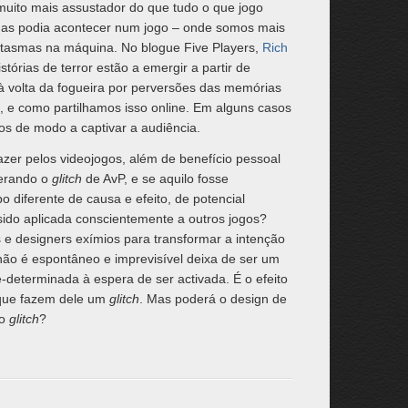
muito mais assustador do que tudo o que jogo
penas podia acontecer num jogo – onde somos mais
antasmas na máquina. No blogue Five Players,
Rich
tórias de terror estão a emergir a partir de
s à volta da fogueira por perversões das memórias
, e como partilhamos isso online. Em alguns casos
os de modo a captivar a audiência.
fazer pelos videojogos, além de benefício pessoal
erando o
glitch
de AvP, e se aquilo fosse
po diferente de causa e efeito, de potencial
 sido aplicada conscientemente a outros jogos?
 e designers exímios para transformar a intenção
 não é espontâneo e imprevisível deixa de ser um
determinada à espera de ser activada. É o efeito
 que fazem dele um
glitch
. Mas poderá o design de
 o
glitch
?