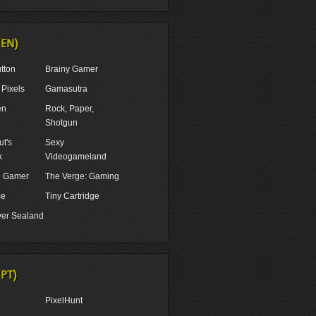
(EN)
tton
Brainy Gamer
Pixels
Gamasutra
en
Rock, Paper,
Shotgun
t's
Sexy
k
Videogameland
ul Gamer
The Verge: Gaming
ce
Tiny Cartridge
er Sealand
(PT)
PixelHunt