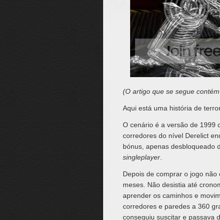
(O artigo que se segue contém
Aqui está uma história de terro
O cenário é a versão de 1999
corredores do nível Derelict e
bónus, apenas desbloqueado de
singleplayer
.
Depois de comprar o jogo não c
meses. Não desistia até cronome
aprender os caminhos e movime
corredores e paredes a 360 g
conseguiu suscitar e passava 