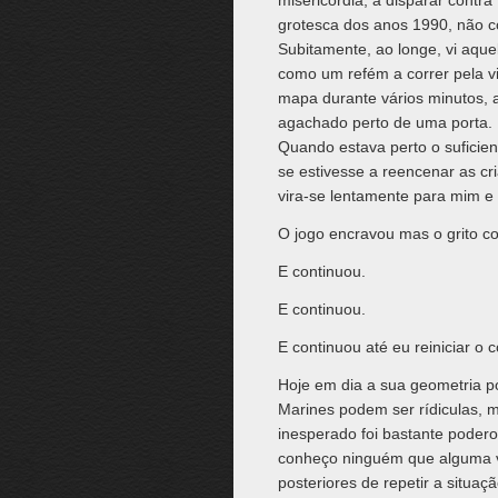
misericórdia, a disparar contr
grotesca dos anos 1990, não c
Subitamente, ao longe, vi aqu
como um refém a correr pela 
mapa durante vários minutos, at
agachado perto de uma porta. E
Quando estava perto o suficie
se estivesse a reencenar as cria
vira-se lentamente para mim e g
O jogo encravou mas o grito co
E continuou.
E continuou.
E continuou até eu reiniciar o 
Hoje em dia a sua geometria po
Marines podem ser rídiculas,
inesperado foi bastante podero
conheço ninguém que alguma v
posteriores de repetir a situaç