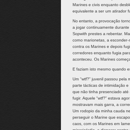
Marines e civis enquanto desb
equivalente a ser um atirador fu
No entanto, a provocação tor
a jogar continuamente durant
Sopwith prestes a rebentar. Ma
como marionetas, a esconder-
contra os Marines e depois fugi
corredores enquanto fugia para
aconteceu. Os Marines começara
E faziam isto mesmo quando es
Um “wtf?” juvenil passou pela 
parte tácticas de intimidação e
que não tinha presenciado até 
fugir. Aquele “wtf?” estava ag
mostravam mais garra, a corre
Um rodopio da minha cauda neg
perseguir o Marine que escapou
caos, com os Marines em lament