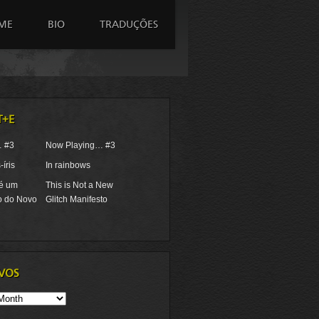
ME
BIO
TRADUÇÕES
T+E
… #3
Now Playing… #3
íris
In rainbows
 é um
This is Not a New
o do Novo
Glitch Manifesto
VOS