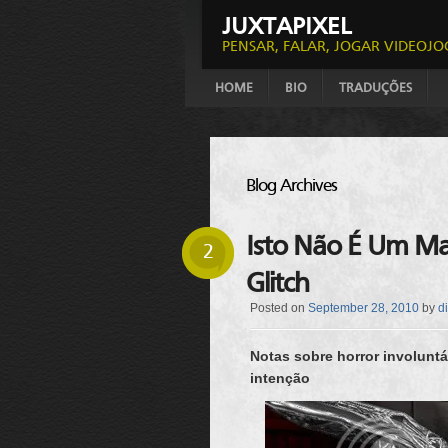
JUXTAPIXEL
PENSAR, FALAR, JOGAR VIDEOJO
HOME
BIO
TRADUÇÕES
Blog Archives
Isto Não É Um Ma
2
Glitch
Posted on
September 28, 2010
by
d
Notas sobre horror involuntá
intenção