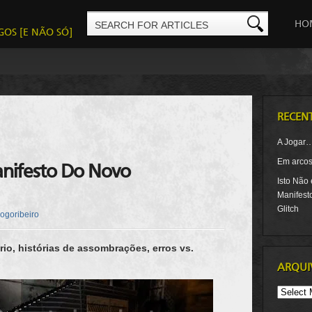
HO
GOS [E NÃO SÓ]
RECEN
A Jogar
Em arcos-
nifesto Do Novo
Isto Não
Manifest
Glitch
iogoribeiro
rio, histórias de assombrações, erros vs.
ARQUI