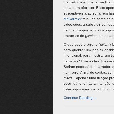
magnífico e em certa medida, 
tinha para oferecer. E isto a
susceptíveis a acreditar em f
McCormick
falou de como as his
videojogos, a substituir conto
de infância que temos de jogos
tratam-se de
glitches
, encenad
O que pode o erro (o “
glitch
”) 
para quebrar um jogo? Consid
intencional, para mostrar um ti
narrativo? E se a ideia tivesse
Seriam necessários narradores
num erro. Afinal de contas, se
glitch
– apenas uma função pré-
secundário, e não a intenção,
videojogos aprender algo com
Continue Reading
→