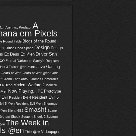
A
...
Alien vs. Predator
ana em Pixels
Blogs of the Round
he Round Table
Design
en
Design
Crítica
Dead Space
Driver San
us Ex
Deus Ex @en
sco
Eternal Darkness: Sanity's Requiem
Formative Gaming
lout 3
Fallout @en
Gears of War
Gears of War @en
Gods
t
Grand Theft Auto 3
James Cameron's
Modern Warfare 2
t 4 Dead
Modern
Now Playing...
PC
Prototype
2 @en
 Evil
Resident Evil 5
Resident Evil 4
Evil 5 @en
Resident Evil @en
Shenmue
Smash!
 @en
Silent Hill 2
Space
System Shock
System Shock 2
System
The Week in
@en
els @en
Videojogos
Thief @en