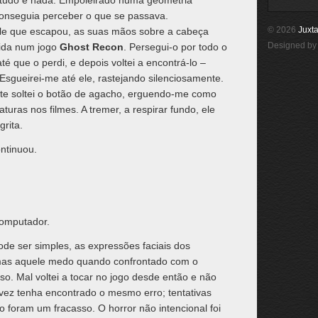
a tudo e nada. Empoleirado numa geometria
onseguia perceber o que se passava.
© 2026
Juxta
ele que escapou, as suas mãos sobre a cabeça
Designed b
vida num jogo
Ghost Recon
. Persegui-o por todo o
é que o perdi, e depois voltei a encontrá-lo –
sgueirei-me até ele, rastejando silenciosamente.
nte soltei o botão de agacho, erguendo-me como
turas nos filmes. A tremer, a respirar fundo, ele
rita.
ntinuou.
computador.
de ser simples, as expressões faciais dos
 mas aquele medo quando confrontado com o
so. Mal voltei a tocar no jogo desde então e não
ez tenha encontrado o mesmo erro; tentativas
ão foram um fracasso. O horror não intencional foi