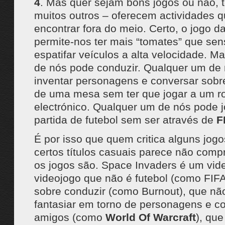
4
. Mas quer sejam bons jogos ou não, t
muitos outros – oferecem actividades
encontrar fora do meio. Certo, o jogo da
permite-nos ter mais “tomates” que s
espatifar veículos a alta velocidade. M
de nós pode conduzir. Qualquer um de
inventar personagens e conversar sobre
de uma mesa sem ter que jogar a um ro
electrónico. Qualquer um de nós pode 
partida de futebol sem ser através de
F
É por isso que quem critica alguns jogo
certos títulos casuais parece não comp
os jogos são. Space Invaders é um vid
videojogo que não é futebol (como FIFA
sobre conduzir (como Burnout), que nã
fantasiar em torno de personagens e c
amigos (como
World Of Warcraft
), que