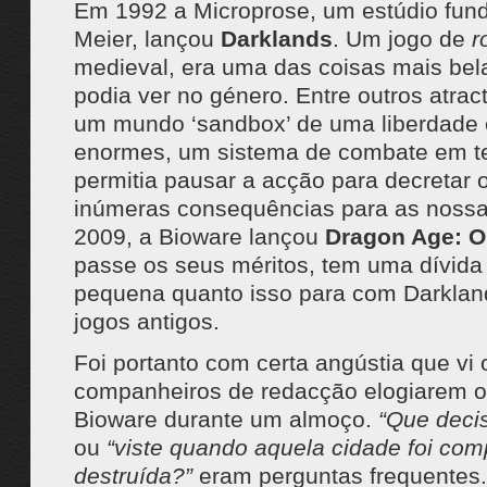
Em 1992 a Microprose, um estúdio fund
Meier, lançou
Darklands
. Um jogo de
r
medieval, era uma das coisas mais bel
podia ver no género. Entre outros atract
um mundo ‘sandbox’ de uma liberdade 
enormes, um sistema de combate em t
permitia pausar a acção para decretar 
inúmeras consequências para as noss
2009, a Bioware lançou
Dragon Age: O
passe os seus méritos, tem uma dívida
pequena quanto isso para com Darklan
jogos antigos.
Foi portanto com certa angústia que vi
companheiros de redacção elogiarem o
Bioware durante um almoço.
“Que deci
ou
“viste quando aquela cidade foi co
destruída?”
eram perguntas frequentes.