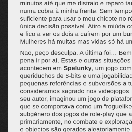
minutos até que me distraio e reparo t
numa cobra à minha frente. Sem tempo
suficiente para usar o meu chicote no ré
única decisão possível. Atiro a miúda c
e fico a ver os dois a caírem por um bu
Mulheres há muitas mas vidas só há u
Não, peço desculpa. A última foi… Bem
pena ir por aí. Estas e outras situaçõe
acontecem em
Spelunky
, um jogo com
queriduchos de 8-bits e uma jogabilidad
pequenas referências e subversões a t
consideramos sagrado nos videojogos.
seu autor, imaginou um jogo de plataf
que se comportava como um “roguelike
subgénero dos jogos de role-play que a
primariamente, no combate e exploração
e objectos são gerados aleatoriamente