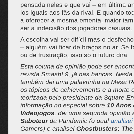
pensada neles e que vai – em última an
los iguais aos fãs da rival. E quando t
a oferecer a mesma ementa, maior ta
ser a indecisão dos jogadores casuais.
A escolha vai ser difícil mas o desfech
– alguém vai ficar de braços no ar. Se f
ou de frustração, isso só o futuro dirá.
Esta coluna de opinião pode ser encon
revista Smash! 9, já nas bancas. Nesta
também dei uma palavrinha na Mesa R
os tópicos de achievements e a morte 
teorizada pelo presidente da Square Eni
informação no especial sobre
10 Anos 
Videojogos
, dei uma segunda opinião
Saboteur
da Pandemic (o qual
analisei
Gamers) e analisei
Ghostbusters: Th