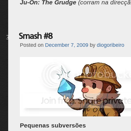
Ju-On: The Grudge
(corram na direcçã
Smash #8
3
Posted on
December 7, 2009
by
diogoribeiro
Pequenas subversões