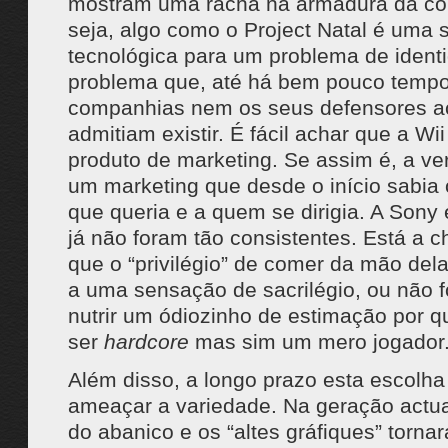
mostram uma racha na armadura da co
seja, algo como o Project Natal é uma 
tecnológica para um problema de ident
problema que, até há bem pouco temp
companhias nem os seus defensores a
admitiam existir. É fácil achar que a W
produto de marketing. Se assim é, a ve
um marketing que desde o início sabia 
que queria e a quem se dirigia. A Sony 
já não foram tão consistentes. Está a c
que o “privilégio” de comer da mão dela
a uma sensação de sacrilégio, ou não f
nutrir um ódiozinho de estimação por 
ser
hardcore
mas sim um mero jogador
Além disso, a longo prazo esta escolh
ameaçar a variedade. Na geração actu
do abanico e os “altes gráfiques” torna