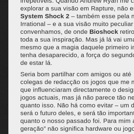
irrepetíveis. Quando Andrew Ryan me 
explorar a sua visão em Rapture, não 
System Shock 2
– também esse pela 
Irrational – e a sua visão muito peculiar
convenhamos, de onde
Bioshock
retir
toda a sua inspiração. Mas já lá vai u
mesmo que a magia daquele primeiro 
tenha desaparecido, a força do segund
de estar lá.
Seria bom partilhar com amigos ou at
colegas de redacção os jogos que me
que influenciaram directamente o desig
jogos actuais, mas já não parece tão n
quanto isso. Não há como evitar – um d
será o futuro deles, e será tão importan
quanto o nosso passado foi. Para mim 
geração” não significa hardware ou jo