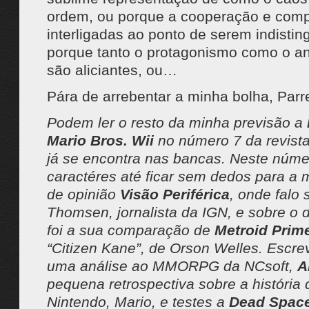
ordem, ou porque a cooperação e comp
interligadas ao ponto de serem indistin
porque tanto o protagonismo como o a
são aliciantes, ou…
Pára de arrebentar a minha bolha, Parre
Podem ler o resto da minha previsão a
Mario Bros. Wii
no número 7 da revist
já se encontra nas bancas. Neste númer
caractéres até ficar sem dedos para a 
de opinião
Visão Periférica
, onde falo
Thomsen, jornalista da IGN, e sobre o 
foi a sua comparação de
Metroid Prime
“Citizen Kane”, de
Orson Welles
. Escre
uma análise ao MMORPG da NCsoft,
A
pequena retrospectiva sobre a história
Nintendo, Mario, e testes a
Dead Space