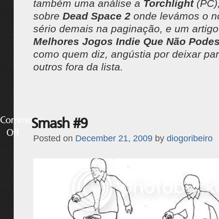
também uma análise a
Torchlight
(PC),
sobre
Dead Space 2
onde levámos o n
sério demais na paginação, e um artig
Melhores Jogos Indie Que Não Podes
como quem diz, angústia por deixar par
outros fora da lista.
Comments
Smash #9
Off
Posted on
December 21, 2009
by
diogoribeiro