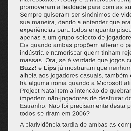
promoveram a lealdade para com as s
Sempre quiseram ser sinónimos de vid
sua maneira, dando a entender que er
experiências para todos enquanto pisc
apenas a um grupo selecto de jogador
Eis quando ambas propõem alterar o p
indústria e namoriscar quem tinham rej
massas. Ora, se é verdade que jogos
Buzz!
e
Lips
já mostraram que nenhum
alheia aos jogadores casuais, também 
há alguma ironia quando a Microsoft af
Project Natal tem a intenção de quebrar
impedem não-jogadores de desfrutar do
Estranho. Não foi precisamente desta p
todos se riram em 2006?
A clarividência tardia de ambas as co