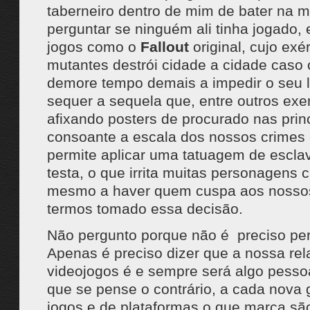
taberneiro dentro de mim de bater na 
perguntar se ninguém ali tinha jogado, 
jogos como o
Fallout
original, cujo exér
mutantes destrói cidade a cidade caso 
demore tempo demais a impedir o seu l
sequer a sequela que, entre outros exe
afixando posters de procurado nas prin
consoante a escala dos nossos crimes
permite aplicar uma tatuagem de escla
testa, o que irrita muitas personagens
mesmo a haver quem cuspa aos nossos
termos tomado essa decisão.
Não pergunto porque não é preciso per
Apenas é preciso dizer que a nossa re
videojogos é e sempre será algo pessoa
que se pense o contrário, a cada nova
jogos e de plataformas o que marca sã