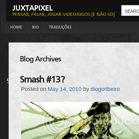
JUXTAPIXEL
PENSAR, FALAR, JOGAR VIDEOJOGOS [E NÃO SÓ]
HOME
BIO
TRADUÇÕES
Blog Archives
Smash #13?
5
Posted on
May 14, 2010
by
diogoribeiro