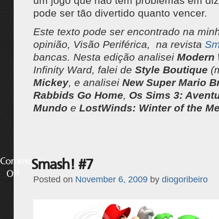
um jogo que não tem problemas em diz
pode ser tão divertido quanto vencer.
Este texto pode ser encontrado na min
opinião, Visão Periférica, na revista
Sm
bancas. Nesta edição analisei
Modern 
Infinity Ward, falei de
Style Boutique
(
Mickey
, e analisei
New Super Mario Br
Rabbids Go Home
,
Os Sims 3: Avent
Mundo
e
LostWinds: Winter of the Me
Comments
Smash! #7
Off
Posted on
November 6, 2009
by
diogoribeiro