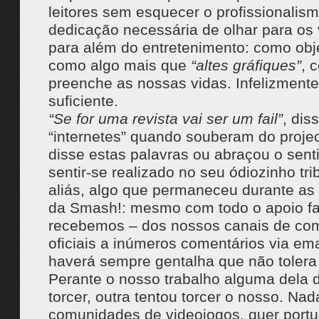
leitores sem esquecer o profissionalism
dedicação necessária de olhar para os
para além do entretenimento: como obje
como algo mais que
“altes gráfiques”
, 
preenche as nossas vidas. Infelizmente
suficiente.
“Se for uma revista vai ser um fail”
, dis
“internetes” quando souberam do proje
disse estas palavras ou abraçou o sen
sentir-se realizado no seu ódiozinho trib
aliás, algo que permaneceu durante as
da Smash!: mesmo com todo o apoio fa
recebemos – dos nossos canais de co
oficiais a inúmeros comentários via ema
haverá sempre gentalha que não tolera 
Perante o nosso trabalho alguma dela 
torcer, outra tentou torcer o nosso. Na
comunidades de videojogos, quer port