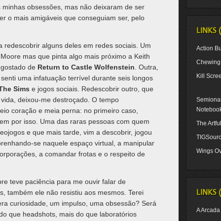
s minhas obsessões, mas não deixaram de ser
er o mais amigáveis que conseguiam ser, pelo
LINKS 
a redescobrir alguns deles em redes sociais. Um
Action Bu
 Moore mas que pinta algo mais próximo a Keith
Chewing 
e gostado de
Return to Castle Wolfenstein
. Outra,
Kill Scre
senti uma infatuação terrível durante seis longos
The Sims
e jogos sociais. Redescobrir outro, que
 vida, deixou-me destroçado. O tempo
Semionau
Noteboo
eio coração e meia perna: no primeiro caso,
 nem por isso. Uma das raras pessoas com quem
The Artf
deojogos e que mais tarde, vim a descobrir, jogou
TIGSour
enhando-se naquele espaço virtual, a manipular
Wings Ov
orporações, a comandar frotas e o respeito de
e teve paciência para me ouvir falar de
LINKS 
s, também ele não resistiu aos mesmos. Terei
mera curiosidade, um impulso, uma obsessão? Será
A Arcada
do que headshots, mais do que laboratórios