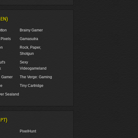
(EN)
tton
Brainy Gamer
Pixels
Gamasutra
en
Rock, Paper,
Shotgun
t's
Sexy
k
Videogameland
ul Gamer
The Verge: Gaming
ce
Tiny Cartridge
er Sealand
(PT)
PixelHunt