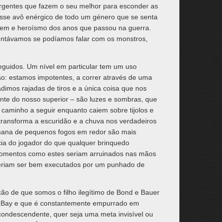
urgentes que fazem o seu melhor para esconder as
esse avô enérgico de todo um género que se senta
gem e heroísmo dos anos que passou na guerra.
ntávamos se podíamos falar com os monstros,
uidos. Um nível em particular tem um uso
ão: estamos impotentes, a correr através de uma
dimos rajadas de tiros e a única coisa que nos
nte do nosso superior – são luzes e sombras, que
caminho a seguir enquanto caiem sobre tijolos e
 transforma a escuridão e a chuva nos verdadeiros
emana de pequenos fogos em redor são mais
cia do jogador do que qualquer brinquedo
Momentos como estes seriam arruinados nas mãos
eriam ser bem executados por um punhado de
 de que somos o filho ilegítimo de Bond e Bauer
el Bay e que é constantemente empurrado em
condescendente, quer seja uma meta invisível ou