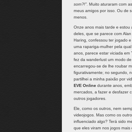
som?!”
. Muito aturaram com a
meus amigos por isso. Ou de s
menos.
Onze anos mais tarde e estou 
deles, que se parece com Alan
Haring, confessou ter jogado 
uma rapariga-mulher pela qual 
anos, parece estar viciada em
fez da wanderlust um modo de
encarregou-se de lhe roubar m
figurativamente; no segundo,
partilhei a minha paixão por vi
EVE Online
durante anos, embr
mercados, a fazer e desfazer c
outros jogadores.
Ele, como os outros, nem sempr
videojogos. Mas como os outro
influenciado algo? Terá sido 
que eles viram nos jogos mais 