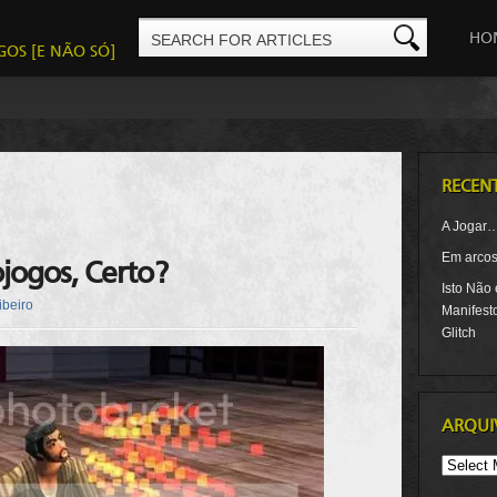
HO
GOS [E NÃO SÓ]
RECEN
A Jogar
Em arcos-
jogos, Certo?
Isto Não
ibeiro
Manifest
Glitch
ARQUI