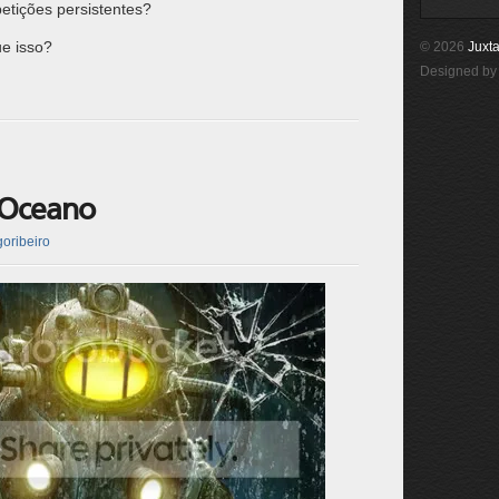
tições persistentes?
e isso?
© 2026
Juxta
Designed b
 Oceano
goribeiro