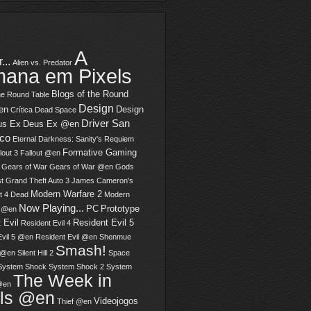
A
...
Alien vs. Predator
ana em Pixels
Blogs of the Round
he Round Table
Design
en
Design
Crítica
Dead Space
Driver San
us Ex
Deus Ex @en
sco
Eternal Darkness: Sanity's Requiem
Formative Gaming
lout 3
Fallout @en
Gears of War
Gears of War @en
Gods
t
Grand Theft Auto 3
James Cameron's
Modern Warfare 2
t 4 Dead
Modern
Now Playing...
PC
Prototype
2 @en
 Evil
Resident Evil 5
Resident Evil 4
Evil 5 @en
Resident Evil @en
Shenmue
Smash!
 @en
Silent Hill 2
Space
System Shock
System Shock 2
System
The Week in
@en
els @en
Videojogos
Thief @en