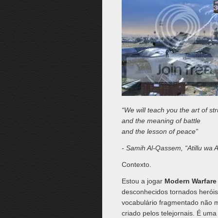
“We will teach you the art of st
and the meaning of battle
and the lesson of peace”
- Samih Al-Qassem, “Atillu wa 
Contexto.
Estou a jogar
Modern Warfare
desconhecidos tornados heróis
vocabulário fragmentado não m
criado pelos telejornais. É u