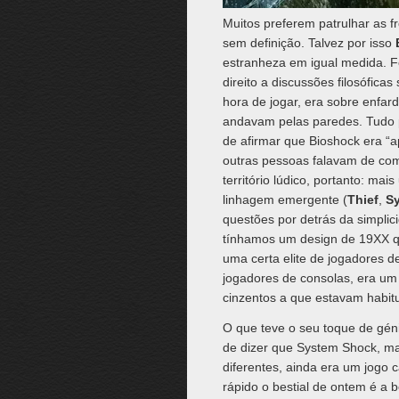
Muitos preferem patrulhar as f
sem definição. Talvez por isso
estranheza em igual medida. F
direito a discussões filosófica
hora de jogar, era sobre enfa
andavam pelas paredes. Tudo 
de afirmar que Bioshock era “a
outras pessoas falavam de com
território lúdico, portanto: m
linhagem emergente (
Thief
,
S
questões por detrás da simpli
tínhamos um design de 19XX qu
uma certa elite de jogadores d
jogadores de consolas, era um
cinzentos a que estavam habit
O que teve o seu toque de gén
de dizer que System Shock, m
diferentes, ainda era um jogo
rápido o bestial de ontem é a 