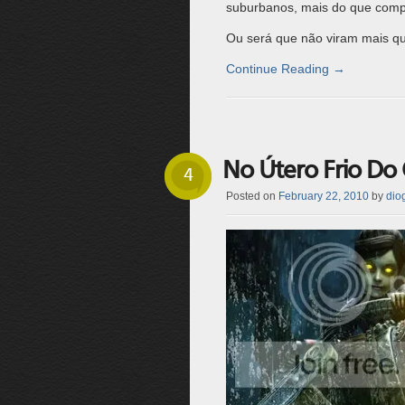
suburbanos, mais do que compe
Ou será que não viram mais qu
Continue Reading
→
No Útero Frio Do
4
Posted on
February 22, 2010
by
dio