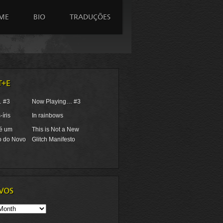
ME
BIO
TRADUÇÕES
T+E
… #3
Now Playing… #3
íris
In rainbows
 é um
This is Not a New
o do Novo
Glitch Manifesto
VOS