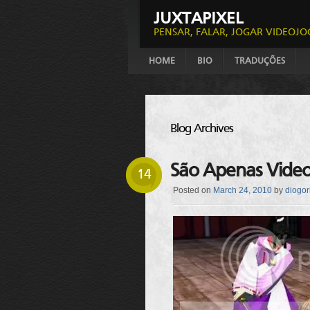
JUXTAPIXEL
PENSAR, FALAR, JOGAR VIDEOJO
HOME
BIO
TRADUÇÕES
Blog Archives
São Apenas Video
14
Posted on
March 24, 2010
by
diogor