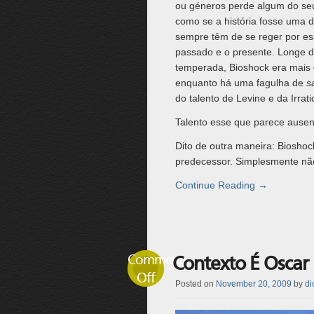
ou géneros perde algum do seu
como se a história fosse uma 
sempre têm de se reger por essa
passado e o presente. Longe d
temperada, Bioshock era mais 
enquanto há uma fagulha de
s
do talento de Levine e da Irrati
Talento esse que parece ause
Dito de outra maneira: Bioshoc
predecessor. Simplesmente nã
Continue Reading
→
Comments
Contexto É Oscar
Off
Posted on
November 20, 2009
by
di