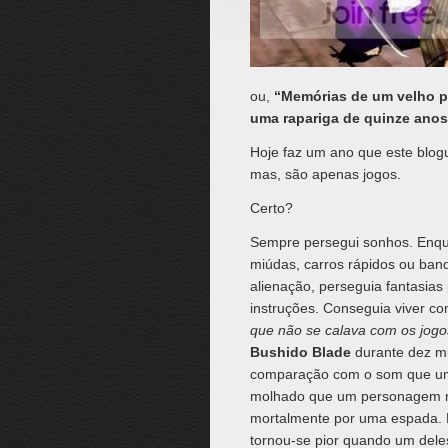
ou,
“Memórias de um velho p
uma rapariga de quinze anos
Hoje faz um ano que este blog
mas, são apenas jogos.
Certo?
Sempre persegui sonhos. Enqu
miúdas, carros rápidos ou ban
alienação, perseguia fantasias
instruções. Conseguia viver co
que não se calava com os jogo
Bushido Blade
durante dez m
comparação com o som que um 
molhado que um personagem no 
mortalmente por uma espada. Fi
tornou-se pior quando um del