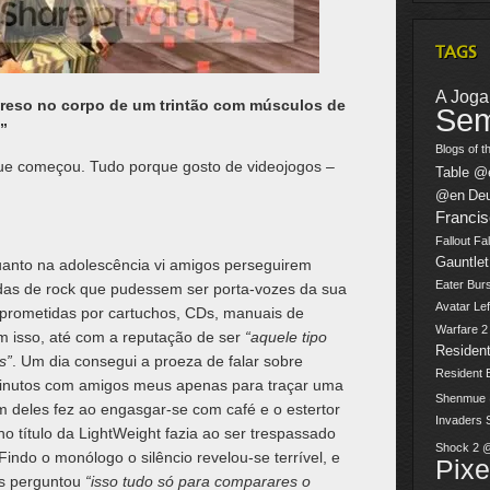
TAGS
A Jogar
reso no corpo de um trintão com músculos de
Sem
”
Blogs of t
ue começou. Tudo porque gosto de videojogos –
Table @
@en
De
Franci
Fallout
Fal
Gauntlet
anto na adolescência vi amigos perseguirem
Eater Burs
das de rock que pudessem ser porta-vozes da sua
Avatar
Lef
 prometidas por cartuchos, CDs, manuais de
Warfare 
m isso, até com a reputação de ser
“aquele tipo
Resident
s”
. Um dia consegui a proeza de falar sobre
Resident 
inutos com amigos meus apenas para traçar uma
Shenmue
deles fez ao engasgar-se com café e o estertor
Invaders
título da LightWeight fazia ao ser trespassado
Shock 2 
ndo o monólogo o silêncio revelou-se terrível, e
Pix
es perguntou
“isso tudo só para comparares o