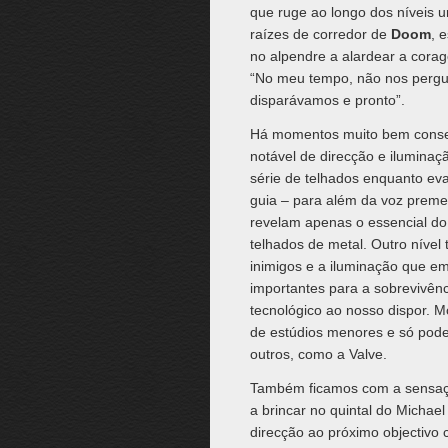
que ruge ao longo dos níveis 
raízes de corredor de
Doom
, 
no alpendre a alardear a cora
“No meu tempo, não nos pergu
disparávamos e pronto”.
Há momentos muito bem conseg
notável de direcção e iluminaç
série de telhados enquanto eva
guia – para além da voz preme
revelam apenas o essencial do 
telhados de metal. Outro nível
inimigos e a iluminação que 
importantes para a sobrevivên
tecnológico ao nosso dispor. 
de estúdios menores e só pod
outros, como a Valve.
Também ficamos com a sensação
a brincar no quintal do Micha
direcção ao próximo objectivo 