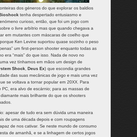
ronteiras dos géneros do que explorar os baldios
Bioshock
tenha despertado entusiasmo e
enómeno curioso, então, que foi um jogo com
s sobre o livre arbítrio mas que quando chegava a
rdar em mutantes com máscaras de coelho que
porque Ken Levine suportou quase sozinho o peso
penas” um first-person shooter enquanto todas as
o era “mais” do que isso. Nada de novo no
ais uma vez tínhamos em mãos um design de
ystem Shock
,
Deus Ex
) que escondia grandes
cidade das suas mecânicas de jogo e mais uma vez
e se voltava a tornar popular em 20XX. Para
e PC, era alvo de escárnio; para as massas de
 diamante mais brilhante do que os shooters
uados.
io: apesar de tudo era sem dúvida uma maneira
ais de uma década depois e com roupagens
 capaz de nos cativar. Se neste mundo de consumo
besta de amanhã, e se a linhagem de certos jogos