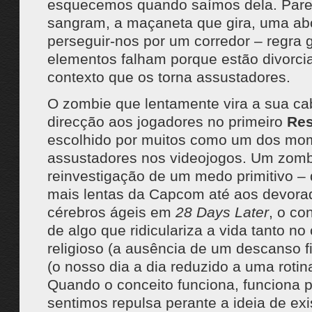
esquecemos quando saímos dela. Par
sangram, a maçaneta que gira, uma a
perseguir-nos por um corredor – regra g
elementos falham porque estão divorci
contexto que os torna assustadores.
O zombie que lentamente vira a sua c
direcção aos jogadores no primeiro
Res
escolhido por muitos como um dos mo
assustadores nos videojogos. Um zom
reinvestigação de um medo primitivo – 
mais lentas da Capcom até aos devora
cérebros ágeis em
28 Days Later
, o co
de algo que ridiculariza a vida tanto no
religioso (a ausência de um descanso fi
(o nosso dia a dia reduzido a uma roti
Quando o conceito funciona, funciona 
sentimos repulsa perante a ideia de ex