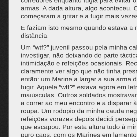
corredores enquanto fugia para evitar 
armas. A dada altura, algo aconteceu. 
começaram a gritar e a fugir mais veze
E faziam isto mesmo quando estava a 
distância.
Um “wtf?” juvenil passou pela minha ca
investigar, não deixando de parte tácti
intimidação e refeições ocasionais. Re
claramente ver algo que não tinha pres
então: um Marine a largar a sua arma d
fugir. Aquele “wtf?” estava agora em let
maiúsculas. Outros soldados mostrava
a correr ao meu encontro e a disparar 
roupa. Um rodopio da minha cauda neg
refeições vorazes depois decidi perseg
que escapou. Por esta altura tudo à min
puro caos, com os Marines em lamentos