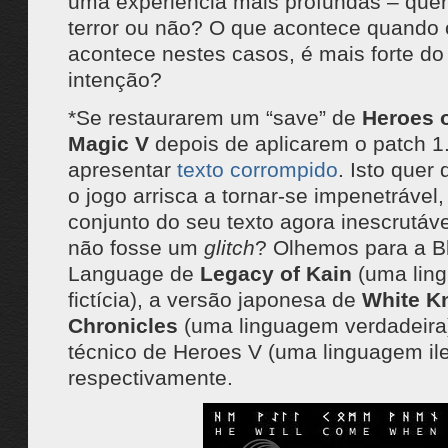
uma experiência mais profundas – que
terror ou não? O que acontece quando
acontece nestes casos, é mais forte do
intenção?
*Se restaurarem um “save” de
Heroes o
Magic V
depois de aplicarem o patch 1.
apresentar
texto corrompido
. Isto quer 
o jogo arrisca a tornar-se impenetrável,
conjunto do seu texto agora inescrutável
não fosse um
glitch
? Olhemos para a B
Language de
Legacy of Kain
(uma lin
fictícia), a versão japonesa de
White K
Chronicles
(uma linguagem verdadeira
técnico de Heroes V (uma linguagem ile
respectivamente.