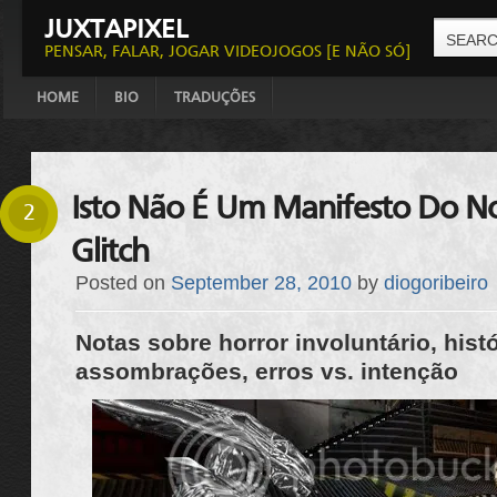
JUXTAPIXEL
PENSAR, FALAR, JOGAR VIDEOJOGOS [E NÃO SÓ]
HOME
BIO
TRADUÇÕES
Isto Não É Um Manifesto Do N
2
Glitch
Posted on
September 28, 2010
by
diogoribeiro
Notas sobre horror involuntário, hist
assombrações, erros vs. intenção