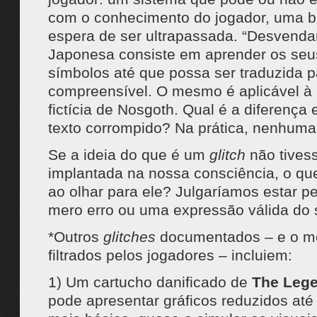
com o conhecimento do jogador, uma ba
espera de ser ultrapassada. “Desvendar
Japonesa consiste em aprender os seu
símbolos até que possa ser traduzida p
compreensível. O mesmo é aplicável à
fictícia de Nosgoth. Qual é a diferença
texto corrompido? Na prática, nenhuma
Se a ideia do que é um
glitch
não tivess
implantada na nossa consciência, o q
ao olhar para ele? Julgaríamos estar p
mero erro ou uma expressão válida do
*Outros
glitches
documentados – e o m
filtrados pelos jogadores – incluiem:
1) Um cartucho danificado de
The Lege
pode apresentar gráficos reduzidos até