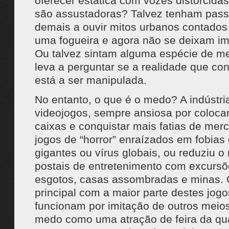
oferecer estática com vozes distorcidas
são assustadoras? Talvez tenham pas
demais a ouvir mitos urbanos contados 
uma fogueira e agora não se deixam im
Ou talvez sintam alguma espécie de m
leva a perguntar se a realidade que c
está a ser manipulada.
No entanto, o que é o medo? A indústri
videojogos, sempre ansiosa por coloca
caixas e conquistar mais fatias de merc
jogos de “horror” enraízados em fobia
gigantes ou vírus globais, ou reduziu 
postais de entretenimento com excursõe
esgotos, casas assombradas e minas.
principal com a maior parte destes jog
funcionam por imitação de outros meios
medo como uma atração de feira da qu