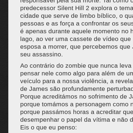
responsável pela sua morte. Tal como 
predecessor Silent Hill 2 explora o te
cidade que serve de limbo bíblico, o qu
pessoas e as força a confrontar os se
é apenas durante aquele momento no ho
lago, ao ver uma cassete de vídeo que 
esposa a morrer, que percebemos que 
seu assassino.
Ao contrário do zombie que nunca leva 
pensar nele como algo para além de u
veículo para a nossa violência, a revel
de James são profundamente perturba
Porque acreditámos no sofrimento de 
porque tomámos a personagem como n
porque passámos horas a acreditar qu
desempenhar o papel da vítima e não 
Eis o que eu penso: