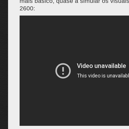
mais básico, quase a simular os visuais
2600: