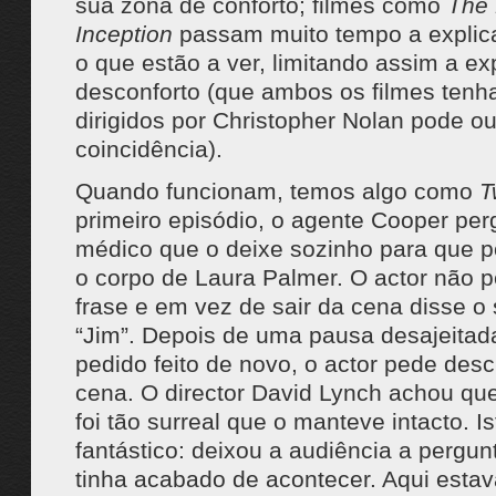
sua zona de conforto; filmes como
The 
Inception
passam muito tempo a explica
o que estão a ver, limitando assim a ex
desconforto (que ambos os filmes tenh
dirigidos por Christopher Nolan pode o
coincidência).
Quando funcionam, temos algo como
T
primeiro episódio, o agente Cooper pe
médico que o deixe sozinho para que p
o corpo de Laura Palmer. O actor não 
frase e em vez de sair da cena disse o
“Jim”. Depois de uma pausa desajeita
pedido feito de novo, o actor pede desc
cena. O director David Lynch achou q
foi tão surreal que o manteve intacto. Ist
fantástico: deixou a audiência a pergun
tinha acabado de acontecer. Aqui estav