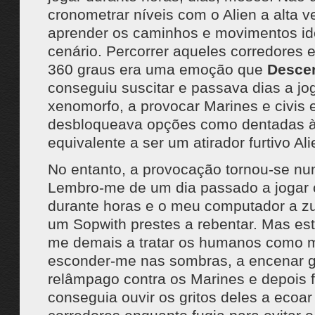
cronometrar níveis com o Alien a alta v
aprender os caminhos e movimentos id
cenário. Percorrer aqueles corredores 
360 graus era uma emoção que
Desce
conseguiu suscitar e passava dias a j
xenomorfo, a provocar Marines e civis
desbloqueava opções como dentadas à 
equivalente a ser um atirador furtivo Ali
No entanto, a provocação tornou-se nu
Lembro-me de um dia passado a jogar
durante horas e o meu computador a z
um Sopwith prestes a rebentar. Mas esta
me demais a tratar os humanos como m
esconder-me nas sombras, a encenar g
relâmpago contra os Marines e depois f
conseguia ouvir os gritos deles a ecoar