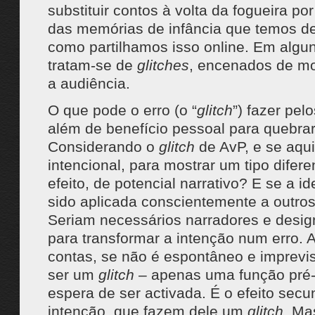
substituir contos à volta da fogueira po
das memórias de infância que temos de
como partilhamos isso online. Em algu
tratam-se de
glitches
, encenados de mo
a audiência.
O que pode o erro (o “
glitch
”) fazer pel
além de benefício pessoal para quebra
Considerando o
glitch
de AvP, e se aqui
intencional, para mostrar um tipo difer
efeito, de potencial narrativo? E se a id
sido aplicada conscientemente a outro
Seriam necessários narradores e desig
para transformar a intenção num erro. A
contas, se não é espontâneo e imprevis
ser um
glitch
– apenas uma função pré-
espera de ser activada. É o efeito secu
intenção, que fazem dele um
glitch
. Ma