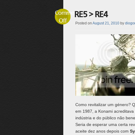
Comments
RE5 > RE4
Off
Posted on
August 21, 2010
by
diogor
Como revitalizar um género?
em 1987, a Konami acreditava 
indústria e do público não bene
Seria de esperar uma certa re
aceite dez anos depois com
Sy