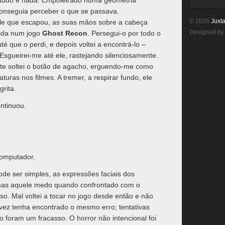
a tudo e nada. Empoleirado numa geometria
onseguia perceber o que se passava.
© 2026
Juxta
ele que escapou, as suas mãos sobre a cabeça
Designed b
vida num jogo
Ghost Recon
. Persegui-o por todo o
é que o perdi, e depois voltei a encontrá-lo –
sgueirei-me até ele, rastejando silenciosamente.
nte soltei o botão de agacho, erguendo-me como
turas nos filmes. A tremer, a respirar fundo, ele
rita.
ntinuou.
computador.
de ser simples, as expressões faciais dos
 mas aquele medo quando confrontado com o
so. Mal voltei a tocar no jogo desde então e não
ez tenha encontrado o mesmo erro; tentativas
ão foram um fracasso. O horror não intencional foi