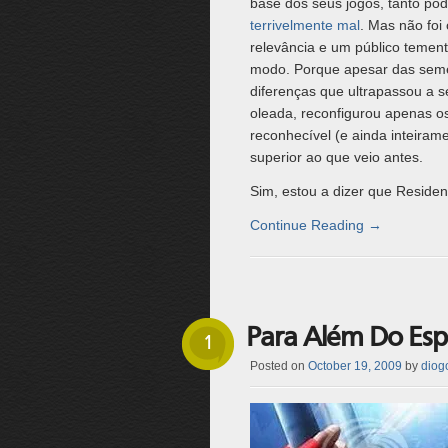
base dos seus jogos, tanto pod
terrivelmente mal
. Mas não foi
relevância e um público teme
modo. Porque apesar das seme
diferenças que ultrapassou a s
oleada, reconfigurou apenas os
reconhecível (e ainda inteira
superior ao que veio antes.
Sim, estou a dizer que Resident
Continue Reading
→
Para Além Do Esp
1
Posted on
October 19, 2009
by
diogo