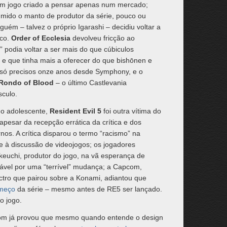
e um jogo criado a pensar apenas num mercado;
sumido o manto de produtor da série, pouco ou
ém – talvez o próprio Igarashi – decidiu voltar a
ico.
Order of Ecclesia
devolveu fricção ao
 podia voltar a ser mais do que cúbiculos
, e que tinha mais a oferecer do que bishōnen e
 só precisos onze anos desde Symphony, e o
Rondo of Blood
– o último Castlevania
sculo.
cho adolescente,
Resident Evil 5
foi outra vítima do
apesar da recepção errática da crítica e dos
rnos. A crítica disparou o termo “racismo” na
e à discussão de videojogos; os jogadores
euchi, produtor do jogo, na vã esperança de
sável por uma “terrível” mudança; a Capcom,
ro que pairou sobre a Konami, adiantou que
omeço
da série – mesmo antes de RE5 ser lançado.
o jogo.
om já provou que mesmo quando entende o design