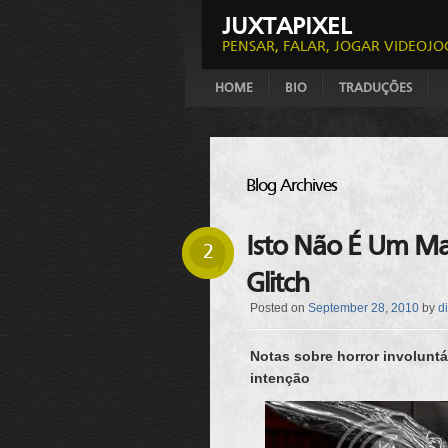
JUXTAPIXEL
PENSAR, FALAR, JOGAR VIDEOJO
HOME
BIO
TRADUÇÕES
Blog Archives
Isto Não É Um Ma
2
Glitch
Posted on
September 28, 2010
by
d
Notas sobre horror involuntá
intenção