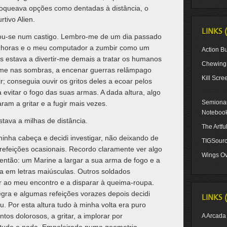
loqueava opções como dentadas à distância, o
rtivo Alien.
LINKS 
nou-se num castigo. Lembro-me de um dia passado
e horas e o meu computador a zumbir como um
Action Bu
s estava a divertir-me demais a tratar os humanos
Chewing 
me nas sombras, a encenar guerras relâmpago
Kill Scre
r; conseguia ouvir os gritos deles a ecoar pelos
 evitar o fogo das suas armas. A dada altura, algo
Semionau
m a gritar e a fugir mais vezes.
Noteboo
tava a milhas de distância.
The Artf
minha cabeça e decidi investigar, não deixando de
TIGSour
 refeições ocasionais. Recordo claramente ver algo
Wings Ov
então: um Marine a largar a sua arma de fogo e a
ora em letras maiúsculas. Outros soldados
r ao meu encontro e a disparar à queima-roupa.
ra e algumas refeições vorazes depois decidi
LINKS 
. Por esta altura tudo à minha volta era puro
os dolorosos, a gritar, a implorar por
A Arcada