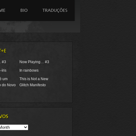
ME
BIO
TRADUÇÕES
T+E
… #3
Now Playing… #3
íris
In rainbows
 é um
This is Not a New
o do Novo
Glitch Manifesto
VOS