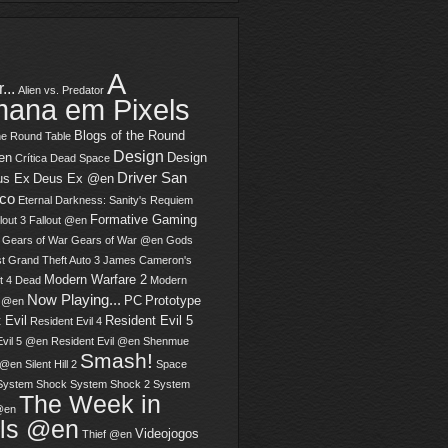
A
...
Alien vs. Predator
ana em Pixels
Blogs of the Round
he Round Table
Design
en
Design
Crítica
Dead Space
Driver San
us Ex
Deus Ex @en
sco
Eternal Darkness: Sanity's Requiem
Formative Gaming
lout 3
Fallout @en
Gears of War
Gears of War @en
Gods
t
Grand Theft Auto 3
James Cameron's
Modern Warfare 2
t 4 Dead
Modern
Now Playing...
PC
Prototype
2 @en
 Evil
Resident Evil 5
Resident Evil 4
Evil 5 @en
Resident Evil @en
Shenmue
Smash!
 @en
Silent Hill 2
Space
System Shock
System Shock 2
System
The Week in
@en
els @en
Videojogos
Thief @en