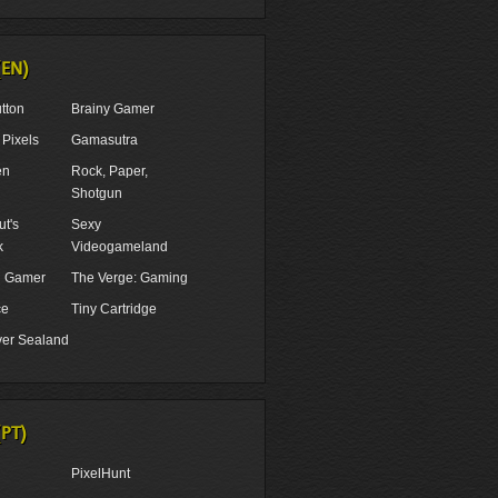
(EN)
tton
Brainy Gamer
Pixels
Gamasutra
en
Rock, Paper,
Shotgun
t's
Sexy
k
Videogameland
ul Gamer
The Verge: Gaming
ce
Tiny Cartridge
er Sealand
(PT)
PixelHunt