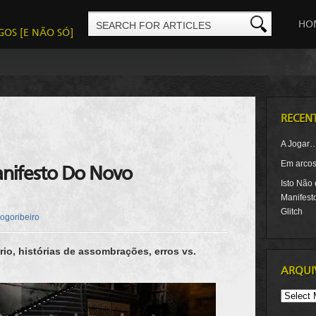
HO
GOS [E NÃO SÓ]
RECEN
A Jogar
Em arcos-
nifesto Do Novo
Isto Não
Manifest
Glitch
iogoribeiro
rio, histórias de assombrações, erros vs.
ARQUI