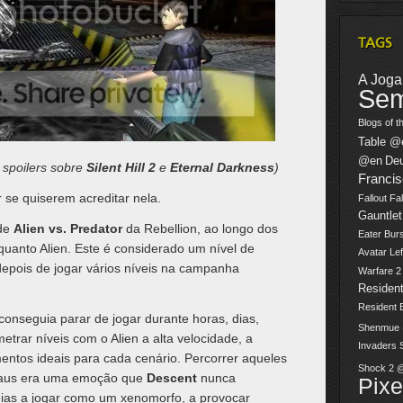
TAGS
A Jogar
Sem
Blogs of t
Table @
@en
De
 spoilers sobre
Silent Hill 2
e
Eternal Darkness
)
Franci
r se quiserem acreditar nela.
Fallout
Fal
Gauntlet
 de
Alien vs. Predator
da Rebellion, ao longo dos
Eater Burs
nquanto Alien. Este é considerado um nível de
Avatar
Lef
pois de jogar vários níveis na campanha
Warfare 
Resident
Resident 
onseguia parar de jogar durante horas, dias,
Shenmue
trar níveis com o Alien a alta velocidade, a
Invaders
ntos ideais para cada cenário. Percorrer aqueles
Shock 2 
raus era uma emoção que
Descent
nunca
Pix
dias a jogar como um xenomorfo, a provocar