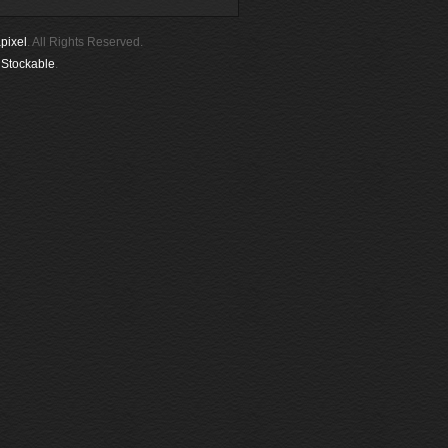
pixel
. All Rights Reserved.
y
Stockable
.