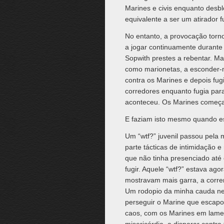
Marines e civis enquanto desb
equivalente a ser um atirador fu
No entanto, a provocação tor
a jogar continuamente durant
Sopwith prestes a rebentar. Ma
como marionetas, a esconder-
contra os Marines e depois fugi
corredores enquanto fugia para
aconteceu. Os Marines começara
E faziam isto mesmo quando es
Um “wtf?” juvenil passou pela 
parte tácticas de intimidação e
que não tinha presenciado até 
fugir. Aquele “wtf?” estava ag
mostravam mais garra, a corre
Um rodopio da minha cauda neg
perseguir o Marine que escapou
caos, com os Marines em lament