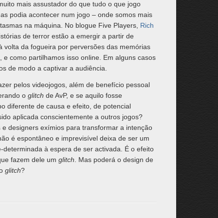
muito mais assustador do que tudo o que jogo
penas podia acontecer num jogo – onde somos mais
antasmas na máquina. No blogue Five Players,
Rich
tórias de terror estão a emergir a partir de
s à volta da fogueira por perversões das memórias
, e como partilhamos isso online. Em alguns casos
os de modo a captivar a audiência.
fazer pelos videojogos, além de benefício pessoal
erando o
glitch
de AvP, e se aquilo fosse
po diferente de causa e efeito, de potencial
 sido aplicada conscientemente a outros jogos?
 e designers exímios para transformar a intenção
 não é espontâneo e imprevisível deixa de ser um
determinada à espera de ser activada. É o efeito
 que fazem dele um
glitch
. Mas poderá o design de
 o
glitch
?