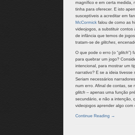
magnífico e em certa medida, 
tinha para oferecer. E isto a
susceptíveis a acreditar em f
McCormick
falou de como as his
videojogos, a substituir conto
de infância que temos de jogos
tratam-se de
glitches
, encenad
O que pode o erro (o “
glitch
”) 
para quebrar um jogo? Consid
intencional, para mostrar um ti
narrativo? E se a ideia tivesse
Seriam necessários narradores
num erro. Afinal de contas, se
glitch
– apenas uma função pré-
secundário, e não a intenção,
videojogos aprender algo com
Continue Reading
→