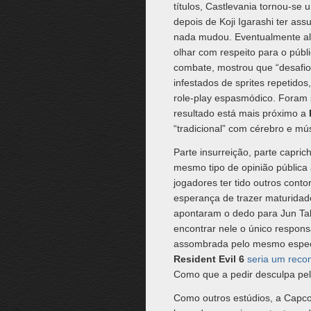
títulos, Castlevania tornou-s
depois de Koji Igarashi ter as
nada mudou. Eventualmente algu
olhar com respeito para o públ
combate, mostrou que “desafio”
infestados de sprites repetidos
role-play espasmódico. Foram
resultado está mais próximo a
“tradicional” com cérebro e mú
Parte insurreição, parte capri
mesmo tipo de opinião pública 
jogadores ter tido outros conto
esperança de trazer maturidad
apontaram o dedo para Jun Tak
encontrar nele o único respon
assombrada pelo mesmo espect
Resident Evil 6
seria um rec
Como que a pedir desculpa pel
Como outros estúdios, a Capc