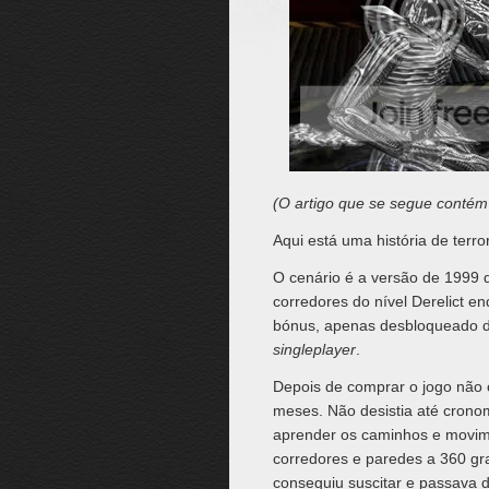
(O artigo que se segue contém
Aqui está uma história de terro
O cenário é a versão de 1999
corredores do nível Derelict e
bónus, apenas desbloqueado de
singleplayer
.
Depois de comprar o jogo não c
meses. Não desistia até cronome
aprender os caminhos e movime
corredores e paredes a 360 g
conseguiu suscitar e passava 