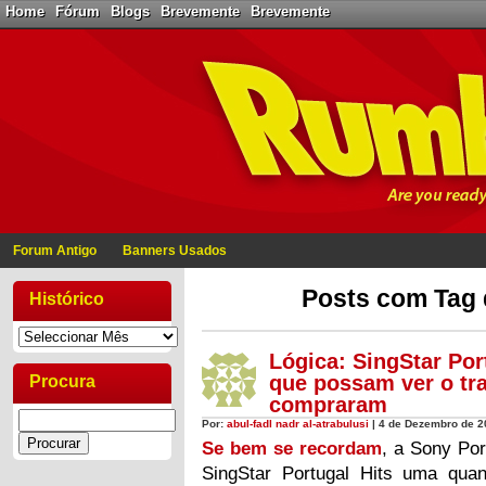
Home
Fórum
Blogs
Brevemente
Brevemente
Forum Antigo
Banners Usados
Posts com Tag d
Histórico
Lógica: SingStar Port
que possam ver o tra
Procura
compraram
Por:
abul-fadl nadr al-atrabulusi
| 4 de Dezembro de 2
Se bem se recordam
, a Sony Por
SingStar Portugal Hits uma quan