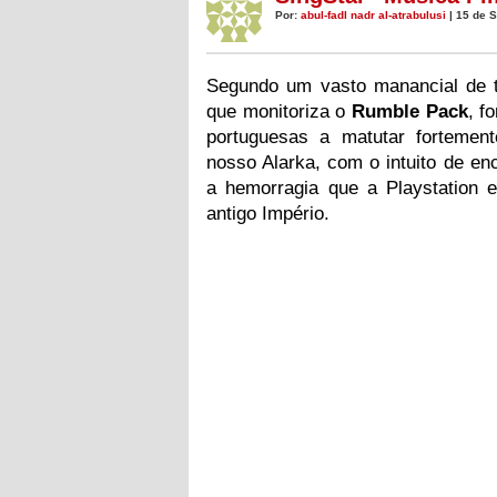
Por:
abul-fadl nadr al-atrabulusi
| 15 de 
Segundo um vasto manancial de t
que monitoriza o
Rumble Pack
, f
portuguesas a matutar fortemen
nosso Alarka, com o intuito de e
a hemorragia que a Playstation e
antigo Império.