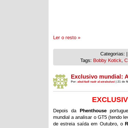
Ler o resto »
Categorias: 
Tags:
Bobby Kotick
,
C
Exclusivo mundial: A
Por:
abul-fadl nadr al-atrabulusi
| 21 de 
EXCLUSIV
Depois da
Phenthouse
portugu
mundial a analisar o GT5 (tendo le
de estreia saída em Outubro, o
R