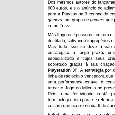
Dos mesmos autores do lançamen
600 euros, eis o anúncio do adia
para a Playstation 3 conhecido c
gamers
, um grupo de
gamers
que p
como Forza.
Más línguas e pessoas com um clar
destilado, salivando impropérios c
Mas tudo isso se deve a não 
estratégico a longo prazo, 
especializado e cujos seus cré
sobretudo graças à sua criação
Playstation 3
!”. A estratégia po
linha de raciocínio vencedora que 
uma performance estável e cons
tornar o Jogo do Milénio no prese
Reis, uma festividade cristã 
terminologia -ista para se referir a
coisas) que ocorre no dia 6 de Jan
Entretanto, espera-se a qualq