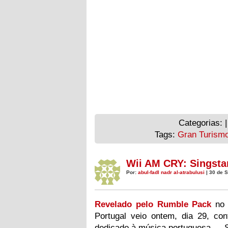
nos
mais
Categorias: 
diversos
Tags:
Gran Turism
meios
de
comunicação
Wii AM CRY: Singstar
prestigiados
Por:
abul-fadl nadr al-atrabulusi
| 30 de 
como
a
Fox
Revelado pelo Rumble Pack
no 
News.
Portugal veio ontem, dia 29, con
dedicado à música portuguesa — Si