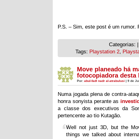
P.S. – Sim, este post é um rumor. 
Categorias: 
Tags:
Playstation 2
,
Playsta
Move planeado há ma
fotocopiadora desta 
Por:
abul-fadl nadr al-atrabulusi
| 9 de Ju
Numa jogada plena de contra-ataqu
honra sonyista perante as
investi
a classe dos executivos da Son
pertencente ao tio Kutagão.
Well not just 3D, but the M
things we talked about intern