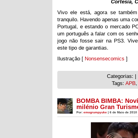
Cortesia, C
Vivo ele está, agora se també
tranquilo. Havendo apenas uma con
Portugal, e estando o mercado PC
um português a falar com os senho
jogo não fosse sair na PS3. Viv
este tipo de garantias.
Ilustração [
Nonsensecomics
]
Categorias: |
Tags:
APB
BOMBA BIMBA: Novíss
milénio Gran Turism
Por:
emogrumpyuke
| 6 de Maio de 2010