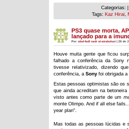
Categorias: 
Tags:
Kaz Hirai
,
PS3 quase morta, AP
lançado para a imun
Por:
abul-fadl nadr al-atrabulusi
| 26 de 
Houve muita gente que ficou surp
falhado a conferência da Sony
tivesse relativizado, dizendo q
conferência, a
Sony
foi obrigada a
Estas pessoas optimistas são os s
que ainda acreditam na betoneir
visto antes como parte de um
ma
monte Olimpo. And if all else fails
year plan”.
Mas todas as pessoas lúcidas e 