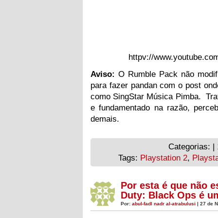
httpv://www.youtube.
Aviso:
O Rumble Pack não modific
para fazer pandan com o post on
como SingStar Música Pimba. Trat
e fundamentado na razão, perce
demais.
Categorias: |
Tags:
Playstation 2
,
Playsta
Por esta é que não 
Duty: Black Ops é u
Por:
abul-fadl nadr al-atrabulusi
| 27 de 