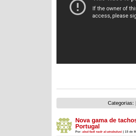
Categorias: 
Nova gama de tacho
Portugal
Por:
abul-fadl nadr al-atrabulusi
| 15 de 