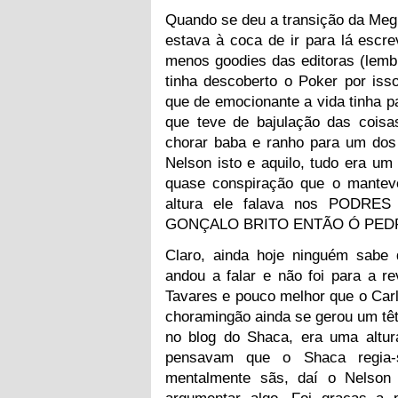
Quando se deu a transição da Meg
estava à coca de ir para lá escre
menos goodies das editoras (lemb
tinha descoberto o Poker por iss
que de emocionante a vida tinha pa
que teve de bajulação das coisas
chorar baba e ranho para um dos 
Nelson isto e aquilo, tudo era um
quase conspiração que o manteve
altura ele falava nos POD
GONÇALO BRITO ENTÃO Ó PEDR
Claro, ainda hoje ninguém sabe 
andou a falar e não foi para a re
Tavares e pouco melhor que o Car
choramingão ainda se gerou um tête
no blog do Shaca, era uma altu
pensavam que o Shaca regia-
mentalmente sãs, daí o Nelson 
argumentar algo. Foi graças a 