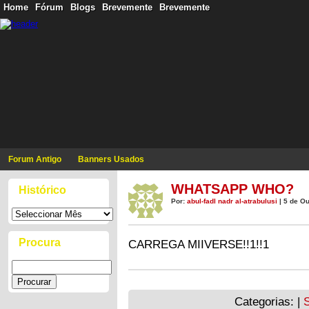
Home
Fórum
Blogs
Brevemente
Brevemente
Forum Antigo
Banners Usados
WHATSAPP WHO?
Histórico
Por:
abul-fadl nadr al-atrabulusi
| 5 de Ou
Procura
CARREGA MIIVERSE!!1!!1
Categorias: |