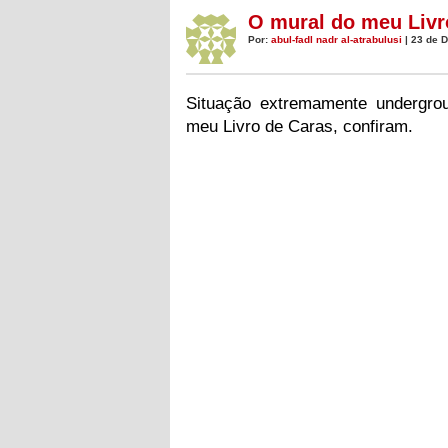
O mural do meu Livr
Por:
abul-fadl nadr al-atrabulusi
| 23 de 
Situação extremamente undergro
meu Livro de Caras, confiram.