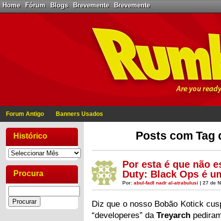
Home
Fórum
Blogs
Brevemente
Brevemente
Forum Antigo
Banners Usados
Posts com Tag 
Histórico
Por esta é que não 
Duty: Black Ops é u
Procura
Por:
abul-fadl nadr al-atrabulusi
| 27 de 
Diz que o nosso Bobão Kotick cusp
“developeres” da
Treyarch
pedira