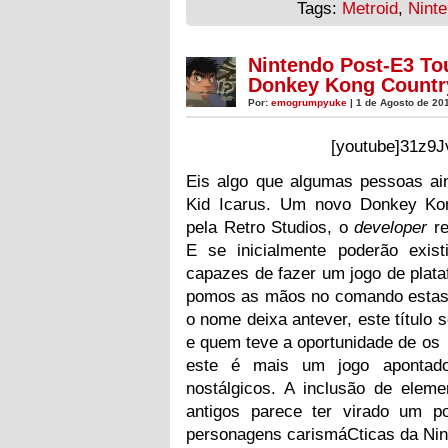
Tags:
Metroid
,
Nint
Nintendo Post-E3 To
Donkey Kong Country
Por:
emogrumpyuke
| 1 de Agosto de 20
[youtube]31z9J
Eis algo que algumas pessoas a
Kid Icarus. Um novo Donkey Kon
pela Retro Studios, o
developer
r
E se inicialmente poderão exis
capazes de fazer um jogo de plata
pomos as mãos no comando estas
o nome deixa antever, este título
e quem teve a oportunidade de os 
este é mais um jogo apontado 
nostálgicos. A inclusão de elem
antigos parece ter virado um 
personagens carismáCticas da Nin