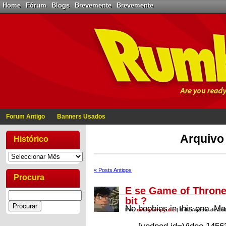
Home
Fórum
Blogs
Brevemente
Brevemente
Forum Antigo
Banners Usados
Arquivo
Histórico
« Posts Antigos
Procura
E se Game of Throne
bit ?
No boobies in this one. Ma
Por:
emogrumpyuke
| 9 de Agosto de 20