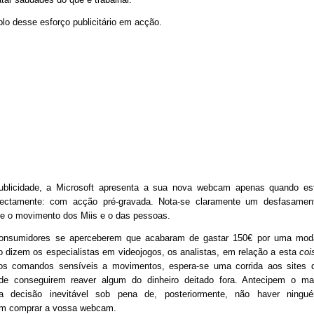
o desse esforço publicitário em acção.
blicidade, a Microsoft apresenta a sua nova webcam apenas quando es
rectamente: com acção pré-gravada. Nota-se claramente um desfasamen
re o movimento dos Miis e o das pessoas.
onsumidores se aperceberem que acabaram de gastar 150€ por uma mod
 dizem os especialistas em videojogos, os analistas, em relação a esta
coi
os comandos sensíveis a movimentos, espera-se uma corrida aos sites 
 de conseguirem reaver algum do dinheiro deitado fora. Antecipem o ma
ta decisão inevitável sob pena de, posteriormente, não haver ningu
em comprar a vossa webcam.