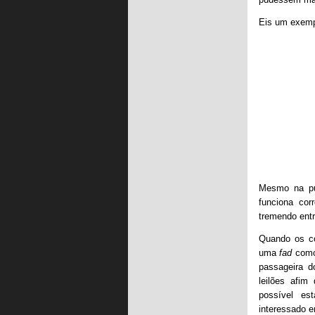
Eis um exempl
Mesmo na pu
funciona cor
tremendo ent
Quando os c
uma
fad
como
passageira d
leilões afim
possível es
interessado 