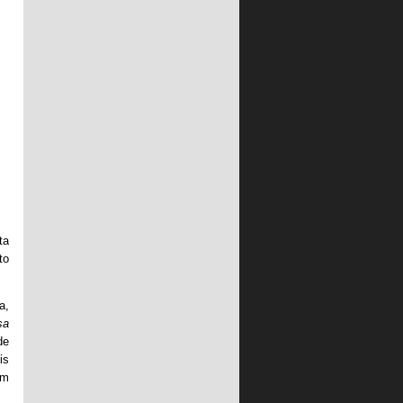
ta
to
a,
sa
de
is
ém