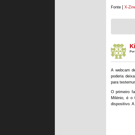
Fonte [
X-Zin
K
Por
A webcam de
poderia deixa
para testemun
O primeiro f
Milénio, é o
dispositivo. 