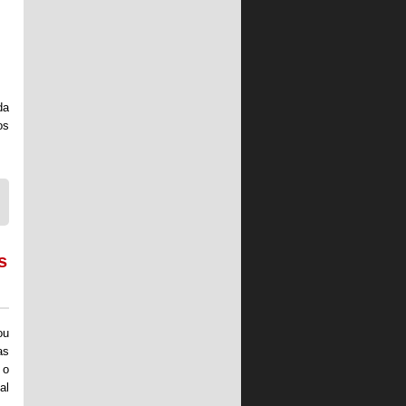
da
os
s
ou
as
 o
al