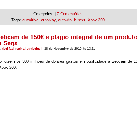
Categorias: |
7 Comentários
Tags:
autodrive
,
autoplay
,
autowin
,
Kinect
,
Xbox 360
ebcam de 150€ é plágio integral de um produt
a Sega
:
abul-fadl nadr al-atrabulusi
| 18 de Novembro de 2010 às 13:11
io, dizem os 500 milhões de dólares gastos em publicidade à webcam de 1
Xbox 360.