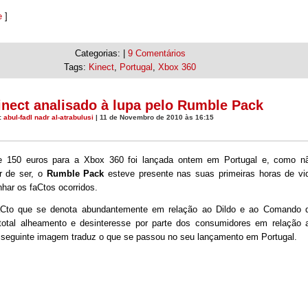
e
]
Categorias: |
9 Comentários
Tags:
Kinect
,
Portugal
,
Xbox 360
inect analisado à lupa pelo Rumble Pack
:
abul-fadl nadr al-atrabulusi
| 11 de Novembro de 2010 às 16:15
 150 euros para a Xbox 360 foi lançada ontem em Portugal e, como n
r de ser, o
Rumble Pack
esteve presente nas suas primeiras horas de vi
har os faCtos ocorridos.
aCto que se denota abundantemente em relação ao Dildo e ao Comando 
 total alheamento e desinteresse por parte dos consumidores em relação 
A seguinte imagem traduz o que se passou no seu lançamento em Portugal.