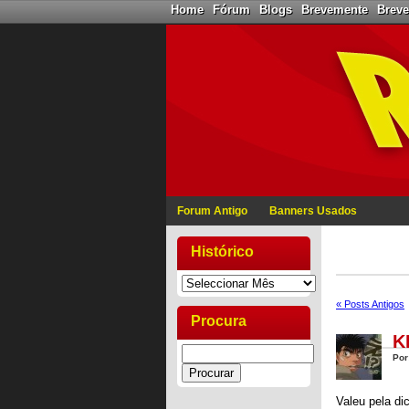
Home
Fórum
Blogs
Brevemente
Brev
Forum Antigo
Banners Usados
Histórico
« Posts Antigos
Procura
K
Por
Valeu pela di