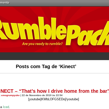
emente
Posts com Tag de ‘Kinect’
INECT – “That’s how I drive home from the bar
:
emogrumpyuke
| 22 de Novembro de 2010 às 22:54
[youtube]KWbLOFGSEDo[/youtube]
ca
Iced
.