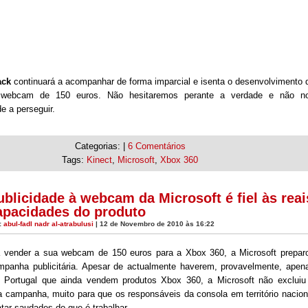
ack
continuará a acompanhar de forma imparcial e isenta o desenvolvimento 
 webcam de 150 euros. Não hesitaremos perante a verdade e não n
 a perseguir.
Categorias: |
6 Comentários
Tags:
Kinect
,
Microsoft
,
Xbox 360
ublicidade à webcam da Microsoft é fiel às reai
apacidades do produto
:
abul-fadl nadr al-atrabulusi
| 12 de Novembro de 2010 às 16:22
a vender a sua webcam de 150 euros para a Xbox 360, a Microsoft prepar
mpanha publicitária. Apesar de actualmente haverem, provavelmente, apen
m Portugal que ainda vendem produtos Xbox 360, a Microsoft não excluiu
 campanha, muito para que os responsáveis da consola em território nacion
ar saudades do que é trabalhar.