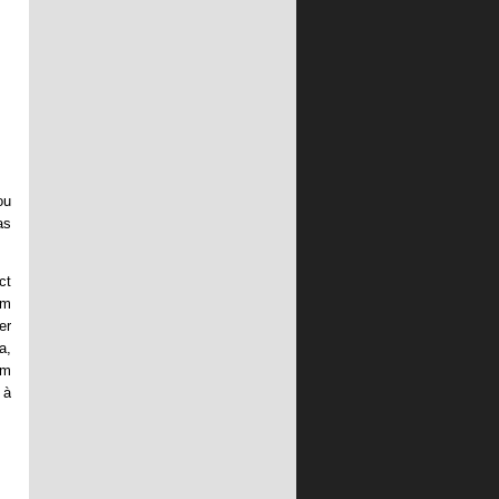
ou
as
ct
em
er
a,
um
 à