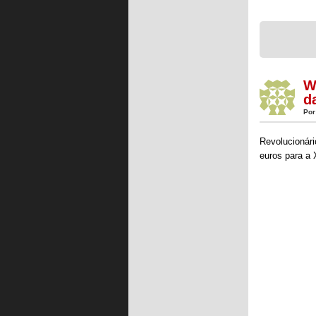
W
d
Por
Revolucionár
euros para a 