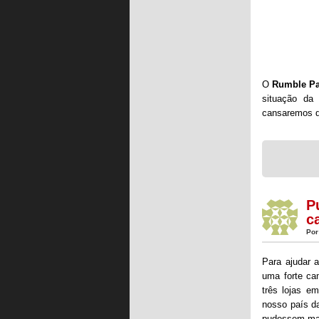
O
Rumble P
situação da
cansaremos de
P
c
Por
Para ajudar 
uma forte ca
três lojas e
nosso país da
pudessem mat