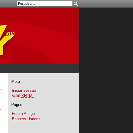
Meta
Iniciar sessão
Valid
XHTML
Pages
”
Forum Antigo
Banners Usados