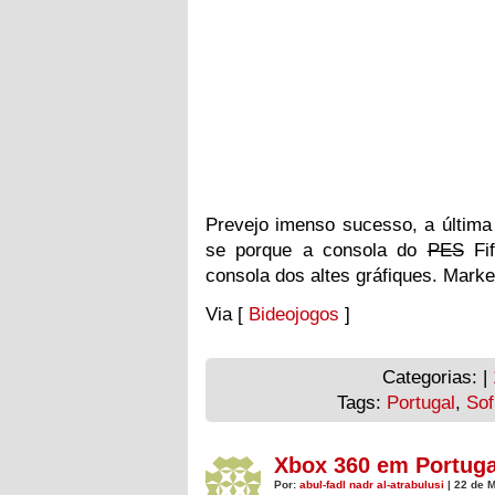
Prevejo imenso sucesso, a última
se porque a consola do
PES
Fif
consola dos altes gráfiques. Marke
Via [
Bideojogos
]
Categorias: |
Tags:
Portugal
,
Sof
Xbox 360 em Portuga
Por:
abul-fadl nadr al-atrabulusi
| 22 de 