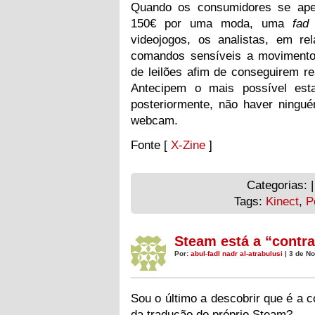
Quando os consumidores se ape
150€ por uma moda, uma
fa
videojogos, os analistas, em r
comandos sensíveis a movimentos
de leilões afim de conseguirem re
Antecipem o mais possível esta
posteriormente, não haver ningu
webcam.
Fonte [
X-Zine
]
Categorias: 
Tags:
Kinect
,
P
Steam está a “contra
Por:
abul-fadl nadr al-atrabulusi
| 3 de N
Sou o último a descobrir que é a
da tradução do próprio Steam?