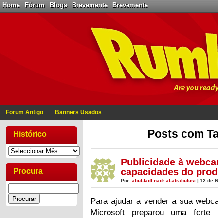
Home
Fórum
Blogs
Brevemente
Brevemente
Forum Antigo
Banners Usados
Posts com Ta
Histórico
Publicidade à webcam
capacidades do prod
Procura
Por:
abul-fadl nadr al-atrabulusi
| 12 de 
Para ajudar a vender a sua webc
Microsoft preparou uma forte 