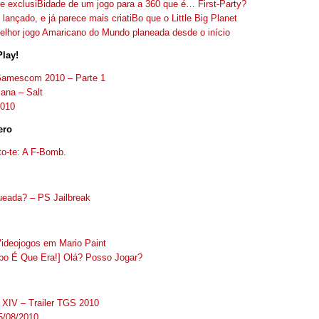
e exclusiBidade de um jogo para a 360 que é… First-Party?
 lançado, e já parece mais criatiBo que o Little Big Planet
elhor jogo Amaricano do Mundo planeada desde o início
lay!
Gamescom 2010 – Parte 1
ana – Salt
010
ero
to-te: A F-Bomb.
eada? – PS Jailbreak
Videojogos em Mario Paint
o É Que Era!] Olá? Posso Jogar?
 XIV – Trailer TGS 2010
5/08/2010