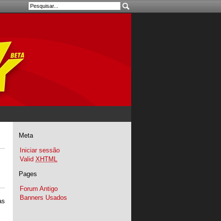
Meta
Iniciar sessão
Valid
XHTML
Pages
Forum Antigo
Banners Usados
as