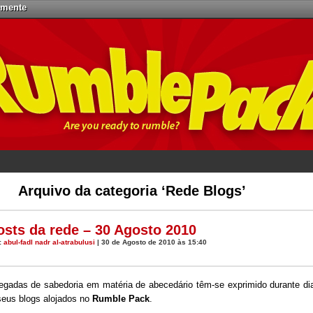
emente
Arquivo da categoria ‘Rede Blogs’
osts da rede – 30 Agosto 2010
:
abul-fadl nadr al-atrabulusi
| 30 de Agosto de 2010 às 15:40
egadas de sabedoria em matéria de abecedário têm-se exprimido durante di
seus blogs alojados no
Rumble Pack
.