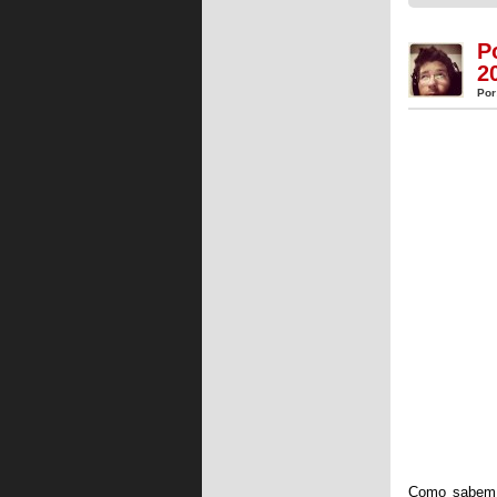
P
2
Por
Como sabem,