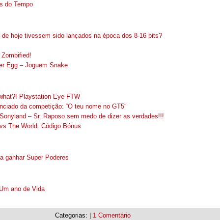
as do Tempo
 de hoje tivessem sido lançados na época dos 8-16 bits?
r Zombified!
er Egg – Joguem Snake
what?! Playstation Eye FTW
nciado da competição: “O teu nome no GT5″
nyland – Sr. Raposo sem medo de dizer as verdades!!!
 vs The World: Código Bónus
ra ganhar Super Poderes
 Um ano de Vida
Categorias: |
1 Comentário