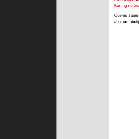
Karting no Gr
Queres saber 
abul em abul