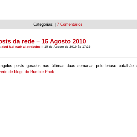
Categorias: |
7 Comentários
osts da rede – 15 Agosto 2010
:
abul-fadl nadr al-atrabulusi
| 15 de Agosto de 2010 às 17:25
ingelos posts gerados nas últimas duas semanas pelo brioso batalhão 
rede de blogs do Rumble Pack
.