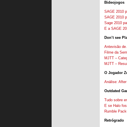
Bideojogos
SAGE 2010 p
SAGE 2010 p
Sage 2010 par
E a SAGE 20
Don’t see Pl
Antevisão de
Filme da Sem
MJTT – Categ
MJTT – Resul
O Jogador Z
Análise: Afte
Outdated Ga
Tudo sobre em
E se Halo fos
Rumble Pack+
Retrógrado