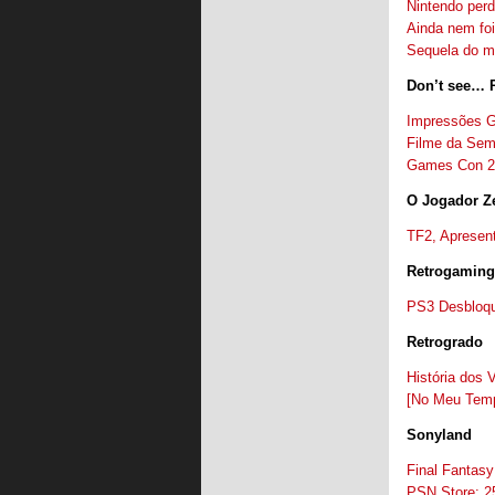
Nintendo perd
Ainda nem foi
Sequela do m
Don’t see… P
Impressões 
Filme da Sem
Games Con 2
O Jogador Z
TF2, Apresen
Retrogaming
PS3 Desbloqu
Retrogrado
História dos 
[No Meu Temp
Sonyland
Final Fantasy
PSN Store: 2