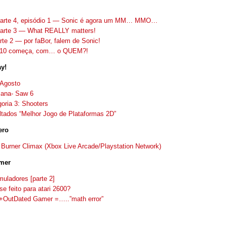
arte 4, episódio 1 — Sonic é agora um MM… MMO…
arte 3 — What REALLY matters!
te 2 — por faBor, falem de Sonic!
10 começa, com… o QUEM?!
ay!
 Agosto
ana- Saw 6
oria 3: Shooters
tados “Melhor Jogo de Plataformas 2D”
ero
r Burner Climax (Xbox Live Arcade/Playstation Network)
mer
uladores [parte 2]
se feito para atari 2600?
OutDated Gamer =…..”math error”