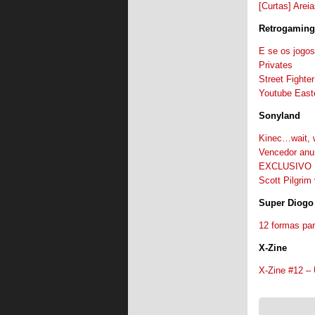
[Curtas] Arei
Retrogaming
E se os jogos
Privates
Street Fighte
Youtube East
Sonyland
Kinec…wait, 
Vencedor anu
EXCLUSIVO So
Scott Pilgrim
Super Diogo
12 formas pa
X-Zine
X-Zine #12 –