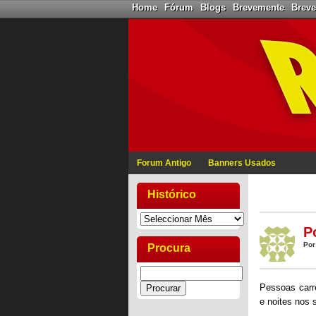
Home
Fórum
Blogs
Brevemente
Brev
Forum Antigo
Banners Usados
Histórico
P
Por
Procura
Pessoas carr
e noites nos 