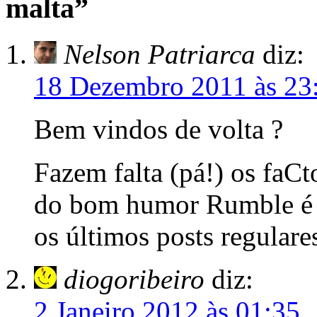
malta”
Nelson Patriarca
diz:
18 Dezembro 2011 às 23
Bem vindos de volta ?
Fazem falta (pá!) os faCt
do bom humor Rumble é 
os últimos posts regulare
diogoribeiro
diz:
2 Janeiro 2012 às 01:35