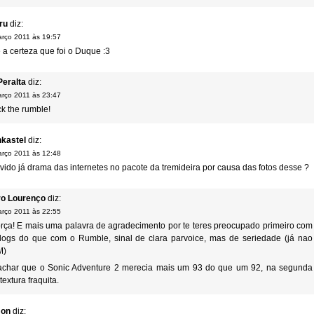
ru
diz:
rço 2011 às 19:57
a certeza que foi o Duque :3
Peralta
diz:
rço 2011 às 23:47
k the rumble!
kastel
diz:
rço 2011 às 12:48
vido já drama das internetes no pacote da tremideira por causa das fotos desse ?
o Lourenço
diz:
rço 2011 às 22:55
rça! E mais uma palavra de agradecimento por te teres preocupado primeiro com
logs do que com o Rumble, sinal de clara parvoice, mas de seriedade (já nao
M)
achar que o Sonic Adventure 2 merecia mais um 93 do que um 92, na segunda
extura fraquita.
on
diz: