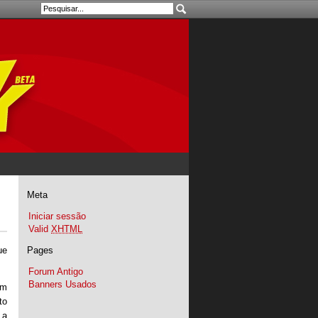
Meta
Iniciar sessão
Valid
XHTML
Pages
ue
Forum Antigo
Banners Usados
um
to
 a