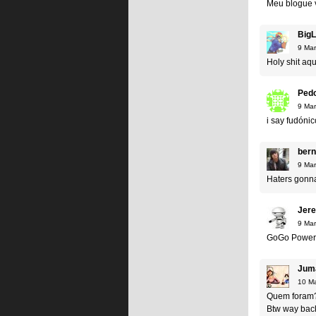
Meu blogue v
BigL
9 Mar
Holy shit 
Ped
9 Mar
i say fudóni
bern
9 Mar
Haters gonn
Jer
9 Mar
GoGo Power
Jum
10 Ma
Quem foram?
Btw way bac