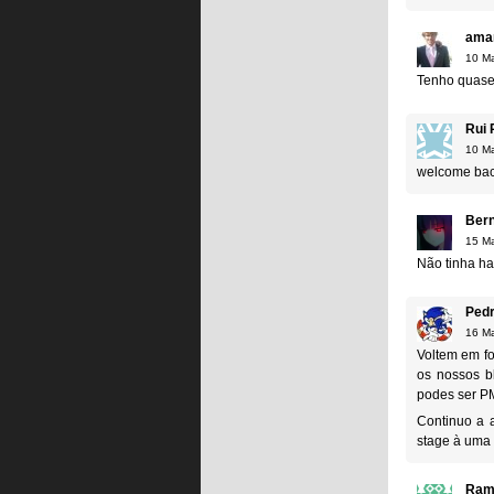
ama
10 Ma
Tenho quase 
Rui 
10 Ma
welcome bac
Bern
15 Ma
Não tinha ha
Pedr
16 Ma
Voltem em fo
os nossos b
podes ser P
Continuo a 
stage à uma t
Ram