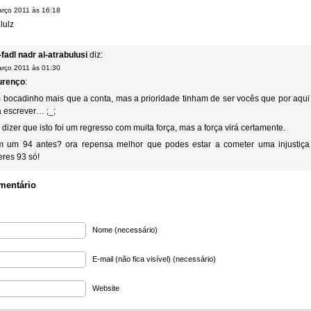
rço 2011 às 16:18
lulz
-fadl nadr al-atrabulusi
diz:
rço 2011 às 01:30
urenço
:
bocadinho mais que a conta, mas a prioridade tinham de ser vocês que por aqui
 escrever… ;_;
dizer que isto foi um regresso com muita força, mas a força virá certamente.
 um 94 antes? ora repensa melhor que podes estar a cometer uma injustiça
eres 93 só!
mentário
Nome (necessário)
E-mail (não fica visível) (necessário)
Website