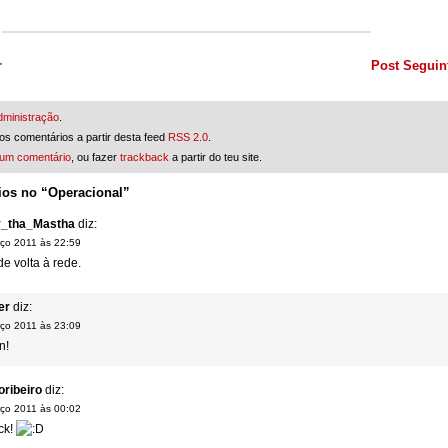
r
Post Seguin
dministração
.
os comentários a partir desta feed
RSS 2.0
.
 um comentário
, ou fazer
trackback
a partir do teu site.
ios no “Operacional”
y_tha_Mastha
diz:
ço 2011 às 22:59
e volta à rede.
er
diz:
ço 2011 às 23:09
n!
oribeiro
diz:
ço 2011 às 00:02
ck!