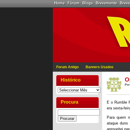
Home
Fórum
Blogs
Brevemente
Brev
Forum Antigo
Banners Usados
O
Histórico
Por
Procura
E o Rumble P
era sexta-fei
Para quem n
ataque duns 
aproveitei p