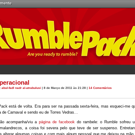
emente
peracional
:
abul-fadl nadr al-atrabulusi
| 8 de Março de 2011 às 21:28 |
14 Comentários
ack está de volta. Era para ser na passada sexta-feira, mas esqueci-me q
ra de Carnaval e sendo eu de Torres Vedras…
ão acompanha/viu a
página de facebook
do rambele: o Rumble sofreu 
malandrecos, a coisa foi severa pelo que teve de ser suspenso. Entretan
ara alterar algumas coisas e com mais algum pessoal que me deixou na mão,