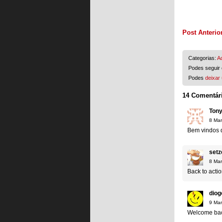
Post Anterio
Categorias:
A
Podes seguir 
Podes
deixar
14 Comentár
Ton
8 Mar
Bem vindos d
setz
8 Mar
Back to actio
diog
9 Mar
Welcome ba