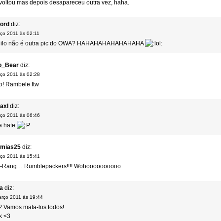
oltou mas depois desapareceu outra vez, haha.
ord
diz:
ço 2011 às 02:11
aquilo não é outra pic do OWA? HAHAHAHAHAHAHAHA
o_Bear
diz:
ço 2011 às 02:28
co! Rambele ftw
axl
diz:
ço 2011 às 06:46
a hate
emias25
diz:
ço 2011 às 15:41
-Rang… Rumblepackers!!!! Wohoooooooooo
a
diz:
rço 2011 às 19:44
 Vamos mata-los todos!
k <3