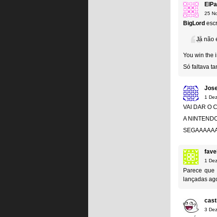
ElPa
25 N
BigLord
escr
Já não 
You win the i
Só faltava t
Jos
1 De
VAI DAR O C
A NINTENDO 
SEGAAAAAA
fave
1 De
Parece que 
lançadas ago
cast
3 De