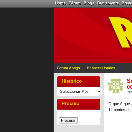
Home
Fórum
Blogs
Brevemente
Brev
Forum Antigo
Banners Usados
S
Histórico
c
Por
Procura
O que é que
12 pontos de 