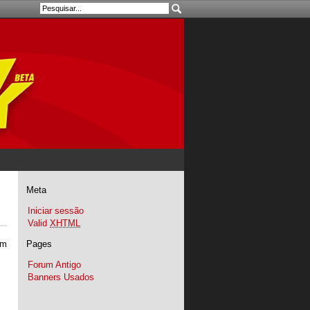
Meta
Iniciar sessão
Valid
XHTML
Pages
om
Forum Antigo
Banners Usados