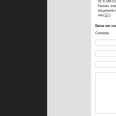
VC É UM CU
Favelas est
lançamento 
mês
Deixa um co
Comenta