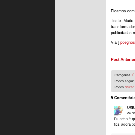
Ficamos com 
Triste. Muit
transformad
publicitadas 
Via [
poeghos
Post Anterio
Categorias:
É
Podes seguir 
Podes
deixar
5 Comentári
BigL
24 N
Eu acho é qu
fics, agora