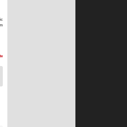
ic
êm
te