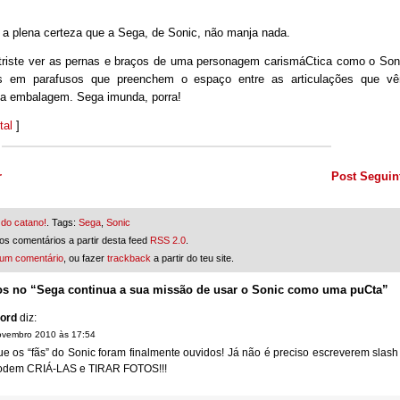
a plena certeza que a Sega, de Sonic, não manja nada.
o triste ver as pernas e braços de uma personagem carismáCtica como o Son
os em parafusos que preenchem o espaço entre as articulações que v
na embalagem. Sega imunda, porra!
tal
]
r
Post Seguin
 do catano!
. Tags:
Sega
,
Sonic
os comentários a partir desta feed
RSS 2.0
.
 um comentário
, ou fazer
trackback
a partir do teu site.
os no “Sega continua a sua missão de usar o Sonic como uma puCta”
ord
diz:
ovembro 2010 às 17:54
e os “fãs” do Sonic foram finalmente ouvidos! Já não é preciso escreverem slash
 podem CRIÁ-LAS e TIRAR FOTOS!!!