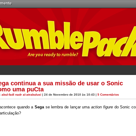
emente
ega continua a sua missão de usar o Sonic
omo uma puCta
:
abul-fadl nadr al-atrabulusi
| 24 de Novembro de 2010 às 10:43 |
5 Comentários
 acontece quando a
Sega
se lembra de lançar uma
action figure
do Sonic c
articulação?