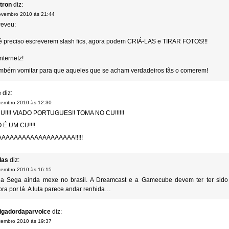
tron
diz:
ovembro 2010 às 21:44
eveu:
é preciso escreverem slash fics, agora podem CRIÁ-LAS e TIRAR FOTOS!!!
nternetz!
ambém vomitar para que aqueles que se acham verdadeiros fãs o comerem!
e
diz:
zembro 2010 às 12:30
U!!!! VIADO PORTUGUES!! TOMA NO CU!!!!!!
É UM CU!!!!
AAAAAAAAAAAAAAAAAA!!!!!
las
diz:
zembro 2010 às 16:15
a Sega ainda mexe no brasil. A Dreamcast e a Gamecube devem ter ter sido
ra por lá. A luta parece andar renhida…
igadordaparvoice
diz:
zembro 2010 às 19:37