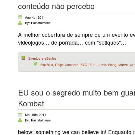
conteúdo não percebo
Ago 4th 2011
By: Painatalméne
A melhor cobertura de sempre de um evento ev
videojogos… de porrada… com “setiques”…
Eventos e eBentos
BlazBlue
,
Daigo Umehara
,
EVO 2011
,
Justin Wong
,
Marvel vs
EU sou o segredo muito bem gua
Kombat
Mai 15th 2011
By: Painatalméne
below: something we can believe in! Enquanto 