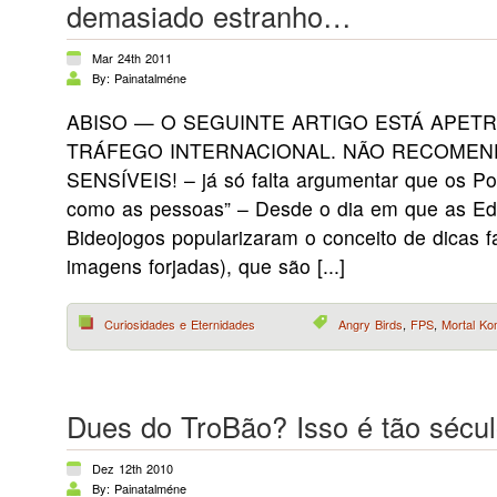
demasiado estranho…
Mar 24th 2011
By: Painatalméne
ABISO — O SEGUINTE ARTIGO ESTÁ APET
TRÁFEGO INTERNACIONAL. NÃO RECOMEN
SENSÍVEIS! – já só falta argumentar que os 
como as pessoas” – Desde o dia em que as Edi
Bideojogos popularizaram o conceito de dicas f
imagens forjadas), que são [...]
Curiosidades e Eternidades
Angry Birds
,
FPS
,
Mortal Ko
Dues do TroBão? Isso é tão sécu
Dez 12th 2010
By: Painatalméne