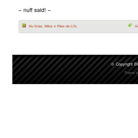
– nuff said! –
Nu-tícias, Mitos e Pães-de-LOL
G
© Copyright
Bi
Theme d