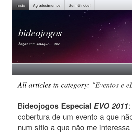
Início
Agradecimentos
Bem-Bindos!
bideojogos
Jogos com sotaque… que
All articles in category: "
Eventos e e
B
ideojogos Especial
EVO 2011
:
cobertura de um evento a que não
num sítio a que não me interessa i