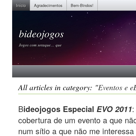
Início
Agradecimentos
Bem-Bindos!
bideojogos
Jogos com sotaque… que
All articles in category: "
Eventos e e
B
ideojogos Especial
EVO 2011
:
cobertura de um evento a que não
num sítio a que não me interessa i