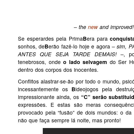
– the
new
and improved!
Se esperardes pela Prima
B
era para
conquist
sonhos, de
B
erão fazê-lo hoje e agora
– sim, 
ANTES QUE SEJA TARDE DEMAIS! –
, p
tenebrosos, onde
o lado selvagem
do Ser Hu
dentro dos corpos dos inocentes.
Conflitos alastrar-se-ão por todo o mundo, psi
incessantemente os
B
ideojogos pela destr
impressionante ainda, os
“C” serão substituí
expressões. E estas são meras consequênc
provocado pela “fusão” de dois mundos: o da
não que faça sempre lá noite, mas pronto!