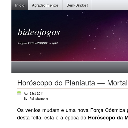
Início
Agradecimentos
Bem-Bindos!
bideojogos
Jogos com sotaque… que
Horóscopo do Planiauta — Mortal
Abr 21st 2011
By: Painatalméne
Os ventos mudam e uma nova Força Cósmica p
desta feita, esta é a época do
Horóscopo da M