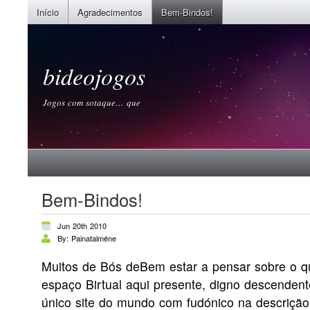
Início
Agradecimentos
Bem-Bindos!
bideojogos
Jogos com sotaque… que
Bem-Bindos!
Jun 20th 2010
By: Painatalméne
Muitos de Bós deBem estar a pensar sobre o q
espaço Birtual aqui presente, digno descenden
único site do mundo com fudónico na descriçã