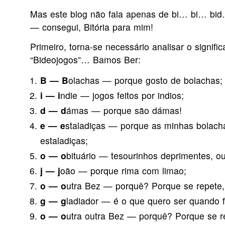
Mas este blog não fala apenas de bi… bi… bid
— consegui, Bitória para mim!
Primeiro, torna-se necessário analisar o signifi
“Bideojogos”… Bamos Ber:
B — B
olachas — porque gosto de bolachas;
i — i
ndie — jogos feitos por indios;
d — d
ámas — porque são dámas!
e — e
staladiças — porque as minhas bolacha
estaladiças;
o — o
bituário — tesourinhos deprimentes, o
j — j
oão — porque rima com limao;
o — o
utra Bez — porquê? Porque se repete,
g — g
ladiador — é o que quero ser quando f
o — o
utra outra Bez — porquê? Porque se re