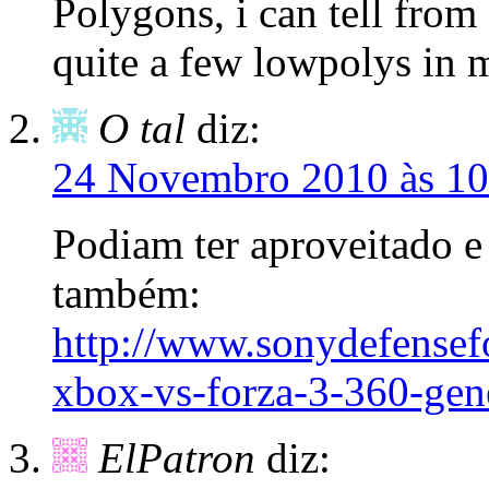
Polygons, i can tell fro
quite a few lowpolys in 
O tal
diz:
24 Novembro 2010 às 10
Podiam ter aproveitado 
também:
http://www.sonydefensef
xbox-vs-forza-3-360-gene
ElPatron
diz: