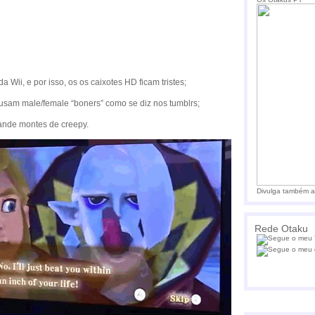
a Wii, e por isso, os os caixotes HD ficam tristes;
sam male/female “boners” como se diz nos tumblrs;
ande montes de creepy.
Divulga também a
Rede Otaku