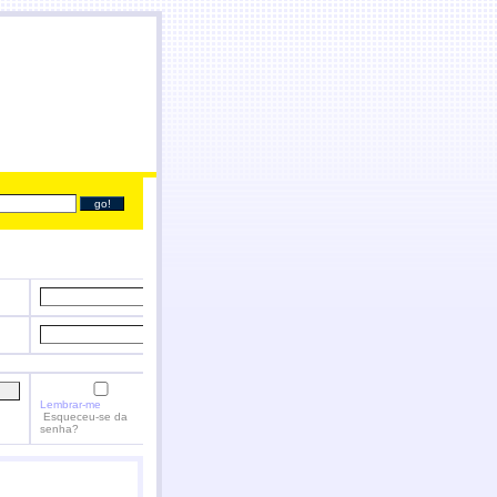
us PT
abilidade"
Lembrar-me
Esqueceu-se da
senha?