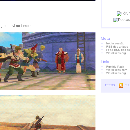
go que vi no tumblr:
Meta
Iniciar sessão
RSS
dos artigos
Feed
RSS
dos co
WordPress.org
Links
Rumble Pack
WordPress.com
WordPress.org
FEEDS
FU