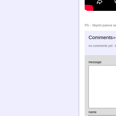
PS – Skyrim parece se
Comments
»
no comments yet - b
message
name