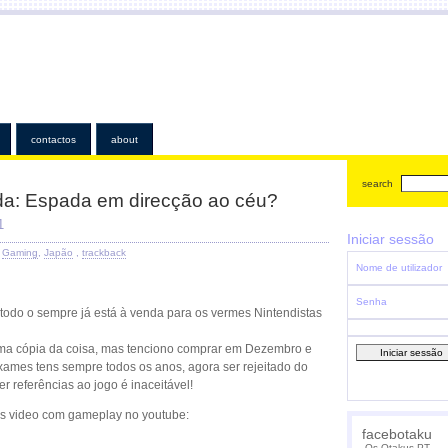
Os Otak
"condescendência e respons
contactos
about
search
da: Espada em direcção ao céu?
1
Iniciar sessão
:
Gaming
,
Japão
,
trackback
Nome de utilizador
Senha
 todo o sempre já está à venda para os vermes Nintendistas
ma cópia da coisa, mas tenciono comprar em Dezembro e
xames tens sempre todos os anos, agora ser rejeitado do
r referências ao jogo é inaceitável!
os video com gameplay no youtube:
facebotaku
Os Otakus PT