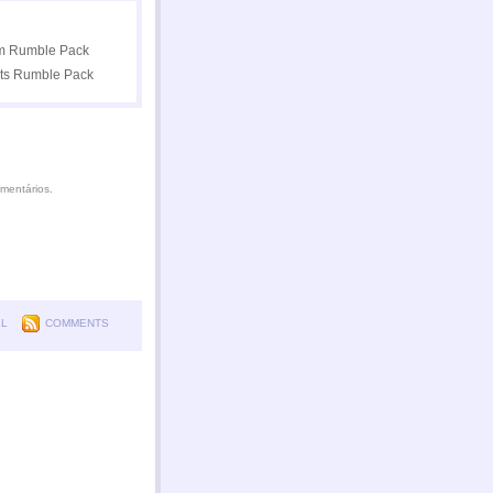
mentários.
LL
COMMENTS