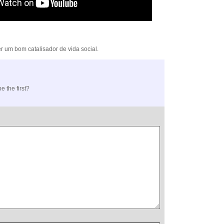
r um bom catalisador de vida social.
e the first?