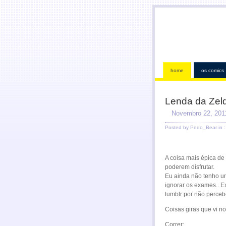
home
os comics
Lenda da Zel
Novembro 22, 201
Posted by Pedo_Bear in 
A coisa mais épica de
poderem disfrutar.
Eu ainda não tenho u
ignorar os exames.. E
tumblr por não percebe
Coisas giras que vi n
Correr;