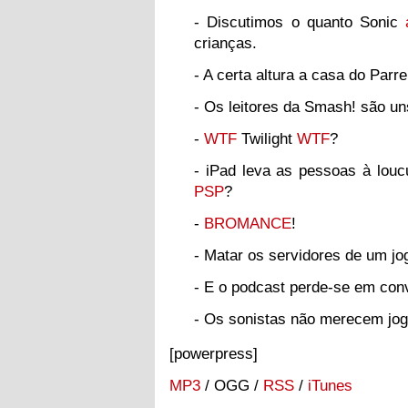
- Discutimos o quanto Sonic
crianças.
- A certa altura a casa do Parr
- Os leitores da Smash! são u
-
WTF
Twilight
WTF
?
- iPad leva as pessoas à lou
PSP
?
-
BROMANCE
!
- Matar os servidores de um jo
- E o podcast perde-se em co
- Os sonistas não merecem jog
[powerpress]
MP3
/ OGG /
RSS
/
iTunes