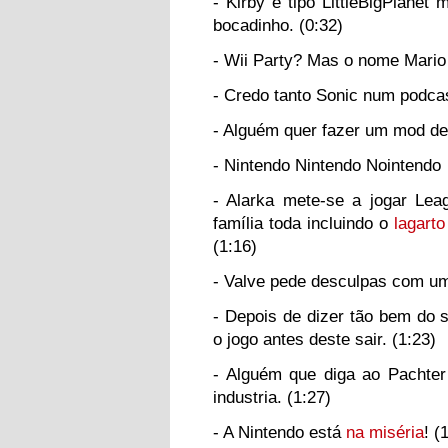
- Kirby é tipo LittleBigPlane
bocadinho. (0:32)
- Wii Party? Mas o nome Mario 
- Credo tanto Sonic num podcas
- Alguém quer fazer um mod de
- Nintendo Nintendo Nointendo
- Alarka mete-se a jogar Lea
família toda incluindo o
lagart
(1:16)
- Valve pede desculpas com 
- Depois de dizer tão bem do 
o jogo antes deste sair. (1:23)
- Alguém que diga ao Pachte
industria. (1:27)
- A Nintendo está
na miséria
! (