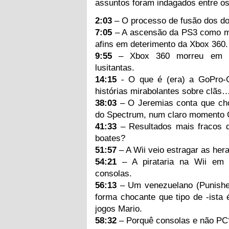
assuntos foram indagados entre os
2:03
– O processo de fusão dos doi
7:05
– A ascensão da PS3 como má
afins em deterimento da Xbox 360.
9:55
– Xbox 360 morreu em te
lusitantas.
14:15
- O que é (era) a GoPro-
histórias mirabolantes sobre clãs…
38:03
– O Jeremias conta que ch
do Spectrum, num claro momento C
41:33
– Resultados mais fracos d
boates?
51:57
– A Wii veio estragar as her
54:21
– A pirataria na Wii em 
consolas.
56:13
– Um venezuelano (Punisher
forma chocante que tipo de -ista é
jogos Mario.
58:32
– Porquê consolas e não PC