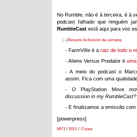
No Rumble, não é à terceira, é à 
podcast falhado que ninguém jama
RumbleCast
está aqui para vos es
-
Resumo
Activision
da semana
.
- FarmVille é a
raiz de todo o m
- Aliens Versus Predator é
uma
- A meio do podcast o Marc
assim. Fica com uma qualidad
- O PlayStation Move mo
discussion in my RumbleCast? M
- E finalizamos a emissão com
[powerpress]
MP3
/
RSS
/
iTunes