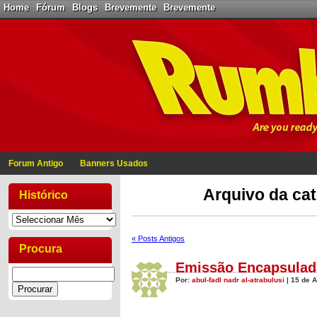
Home
Fórum
Blogs
Brevemente
Brevemente
Forum Antigo
Banners Usados
Arquivo da cat
Histórico
« Posts Antigos
Procura
Emissão Encapsulada
Por:
abul-fadl nadr al-atrabulusi
| 15 de 