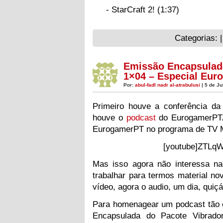
- StarCraft 2! (1:37)
Categorias: 
Emissão Encapsulada
1×04 – Especial Eu
Por:
abul-fadl nadr al-atrabulusi
| 5 de Ju
Primeiro houve a conferência d
houve o
podcast
do EurogamerPT. 
EurogamerPT no programa de TV
[youtube]ZTLqW
Mas isso agora não interessa n
trabalhar para termos material no
vídeo, agora o audio, um dia, quiç
Para homenagear um podcast tão 
Encapsulada do Pacote Vibrado