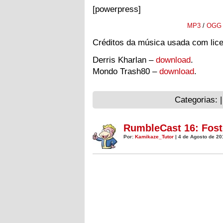
[powerpress]
MP3
/
OGG
Créditos da música usada com li
Derris Kharlan –
download
.
Mondo Trash80 –
download
.
Categorias: 
RumbleCast 16: Fost
Por:
Kamikaze_Tutor
| 4 de Agosto de 20