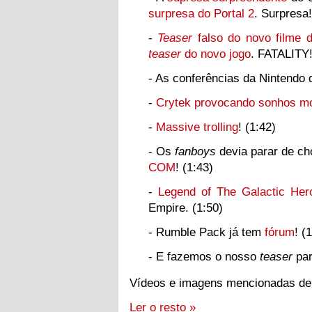
surpresa do Portal 2
. Surpresa!
-
Teaser
falso do novo filme 
teaser
do novo jogo
. FATALITY!
- As conferências da Nintendo d
-
Crytek provocando sonhos m
-
Massive trolling
! (1:42)
- Os
fanboys
devia parar de c
COM
! (1:43)
-
Legend of The Galactic He
Empire. (1:50)
- Rumble Pack já tem
fórum
! (
- E fazemos o nosso
teaser
par
Vídeos e imagens mencionadas dep
Ler o resto »