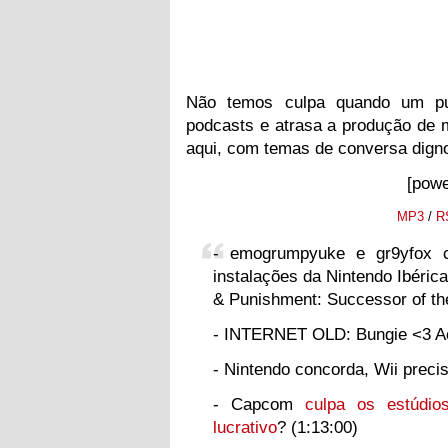
Não temos culpa quando um pu
podcasts e atrasa a produção de
aqui, com temas de conversa dign
[powe
MP3
/
R
- emogrumpyuke e gr9yfox 
instalações da Nintendo Ibéric
& Punishment: Successor of the
- INTERNET OLD: Bungie <3 Act
- Nintendo concorda, Wii prec
- Capcom
culpa os estúdios
lucrativo
? (1:13:00)