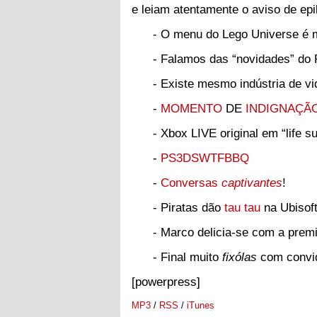
e leiam atentamente o aviso de epi
- O menu do Lego Universe é 
- Falamos das “novidades” do
- Existe mesmo indústria de v
-
MOMENTO
DE
INDIGNAÇÃ
- Xbox LIVE original em “life su
-
PS3DSWTFBBQ
-
Conversas
captivantes
!
- Piratas dão
tau tau
na Ubisoft
- Marco delicia-se com a prem
- Final muito
fixólas
com convid
[powerpress]
MP3
/
RSS
/
iTunes