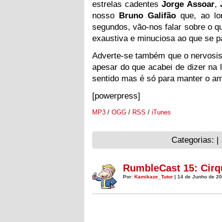
estrelas cadentes
Jorge Assoar
,
nosso
Bruno Galifão
que, ao lo
segundos, vão-nos falar sobre o q
exaustiva e minuciosa ao que se p
Adverte-se também que o nervosism
apesar do que acabei de dizer na 
sentido mas é só para manter o am
[powerpress]
MP3
/
OGG
/
RSS
/
iTunes
Categorias: |
RumbleCast 15: Cirq
Por:
Kamikaze_Tutor
| 14 de Junho de 20