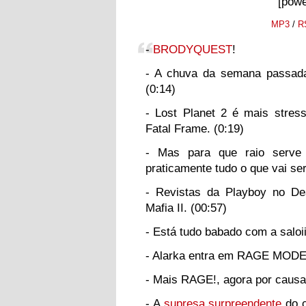
[powe
MP3
/
R
-
BRODYQUEST
!
- A chuva da semana passa
(0:14)
- Lost Planet 2 é mais stress
Fatal Frame. (0:19)
- Mas para que raio serv
praticamente tudo o que vai ser
- Revistas da Playboy no De
Mafia II. (00:57)
- Está tudo babado com a saloi
- Alarka entra em RAGE MODE!
- Mais RAGE!, agora por caus
- A
supresa surpreendente
do c