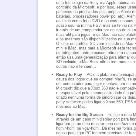
uma tecnologia da Sony e a Apple fabrica o
contrário da Microsoft, e por isso, estes u
parceiros ou produzidos pela própria Apple (th
baterias, processadores power pc, etc). Além 
acolhido como foi o DVD e poucas pessoas
acaso uso na minha PS3, mas se tenho na P
ir atrás de um computador por causa do blu-r
mais útil para jogos, e os Mac não são plataf
e os mesmos são disponibilizados na sua ma
O leitor de cartões SD vem incluído no Mac
mini e iMac, mas para a Microsoft esta tecno
os fotógrafos tanto precisam não está na sua
então usa uma generalização para afirmar qu
SD incluido, o MacBook não o tem mas isso n
outros não o tenham…
Ready to Play
– PC é a plataforma principal p
causa dos jogos que eu comprei Mac’s, se q
um computador para jogar montava um eu m
Microsoft diz que a Xbox 360 não é compatí
o responsável pela imcompatibilidade é a próp
criado nenhuma forma de sincronizar os dois.
party software podes ligar a Xbox 360, PS3
mesmos ao Mac.
Ready for the Big Screen
– Eu ligo o meu M
através de um cabo minidisplay port para hd
ligar um pc ao meu monitor teria que fazer
hdmi>hdmi ou vga>hdmi. Da mesma forma qu
cabos para ligar PC também precisas de fa