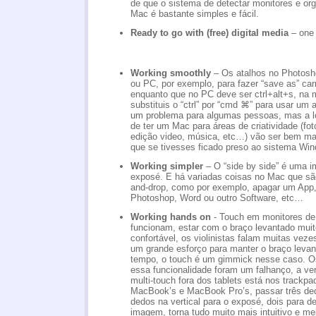
de que o sistema de detectar monitores e o
Mac é bastante simples e fácil.
Ready to go with (free) digital media
– one 
Working smoothly
– Os atalhos no Photosh
ou PC, por exemplo, para fazer “save as” ca
enquanto que no PC deve ser ctrl+alt+s, na 
substituis o “ctrl” por “cmd ⌘” para usar um
um problema para algumas pessoas, mas a lo
de ter um Mac para áreas de criatividade (foto
edição video, música, etc…) vão ser bem mai
que se tivesses ficado preso ao sistema Wi
Working simpler
– O “side by side” é uma i
exposé. E há variadas coisas no Mac que são
and-drop, como por exemplo, apagar um App
Photoshop, Word ou outro Software, etc…
Working hands on
- Touch em monitores de
funcionam, estar com o braço levantado mui
confortável, os violinistas falam muitas vez
um grande esforço para manter o braço levan
tempo, o touch é um gimmick nesse caso. 
essa funcionalidade foram um falhanço, a ver
multi-touch fora dos tablets está nos trackp
MacBook’s e MacBook Pro’s, passar três ded
dedos na vertical para o exposé, dois para d
imagem, torna tudo muito mais intuitivo e me