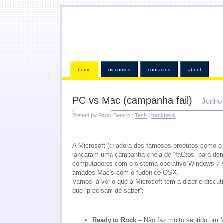
home
os comics
contactos
about
PC vs Mac (campanha fail)
Junho 
Posted by Pedo_Bear in :
Tech
,
trackback
A Microsoft (criadora dos famosos produtos como
lançaram uma campanha cheia de “faCtos” para dem
computadores com o sistema operativo Windows 7 
amados Mac’s com o fudónico OSX.
Vamos lá ver o que a Microsoft tem a dizer e discut
que “precisam de saber”:
Ready to Rock
– Não faz muito sentido um M