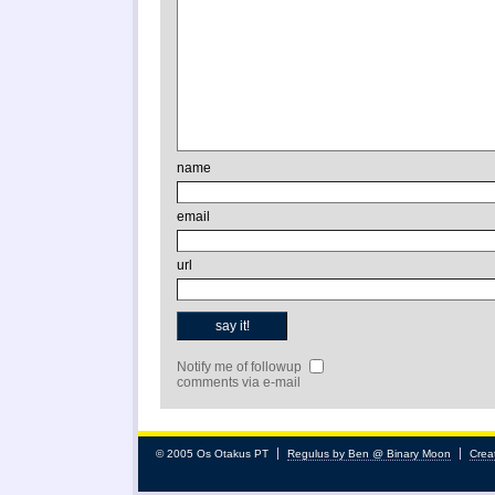
name
email
url
Notify me of followup
comments via e-mail
© 2005 Os Otakus PT
Regulus by Ben @ Binary Moon
Crea