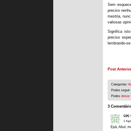
Sem esquecer
preciso nenhu
mestria, nun
valiosas opin
Significa is
preciso espe
lembrando-se 
Post Anterio
Categorias:
A
Podes seguir 
Podes
deixar
3 Comentário
çpç
1 Ago
Epá, Abul, ma