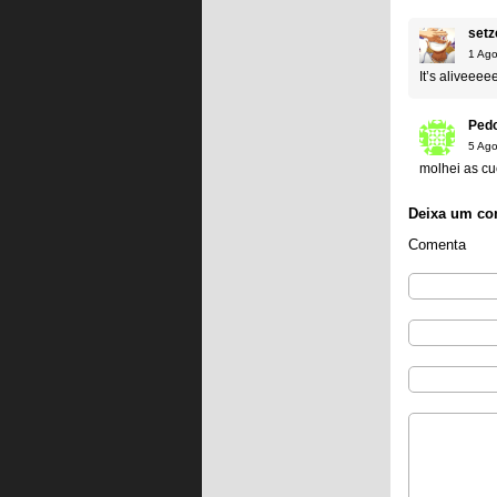
setz
1 Ago
It’s aliveeee
Ped
5 Ago
molhei as cu
Deixa um co
Comenta