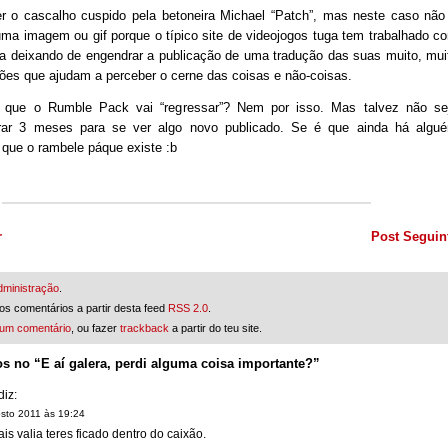
 o cascalho cuspido pela betoneira Michael “Patch”, mas neste caso não
ma imagem ou gif porque o típico site de videojogos tuga tem trabalhado c
ca deixando de engendrar a publicação de uma tradução das suas muito, mui
iões que ajudam a perceber o cerne das coisas e não-coisas.
to que o Rumble Pack vai “regressar”? Nem por isso. Mas talvez não se
rar 3 meses para se ver algo novo publicado. Se é que ainda há algu
que o rambele páque existe :b
r
Post Seguin
dministração
.
os comentários a partir desta feed
RSS 2.0
.
 um comentário
, ou fazer
trackback
a partir do teu site.
s no “E aí galera, perdi alguma coisa importante?”
diz:
sto 2011 às 19:24
is valia teres ficado dentro do caixão.