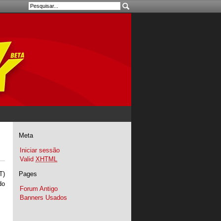
Meta
Iniciar sessão
Valid
XHTML
Pages
T)
do
Forum Antigo
Banners Usados