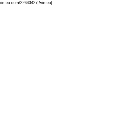
//vimeo.com/22643427[/vimeo]