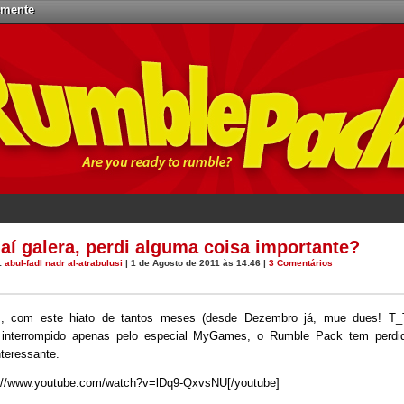
emente
 aí galera, perdi alguma coisa importante?
:
abul-fadl nadr al-atrabulusi
| 1 de Agosto de 2011 às 14:46 |
3 Comentários
, com este hiato de tantos meses (desde Dezembro já, mue dues! T_
 interrompido apenas pelo especial MyGames, o Rumble Pack tem perdi
nteressante.
p://www.youtube.com/watch?v=lDq9-QxvsNU[/youtube]