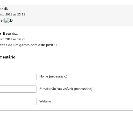
er
diz:
sto 2011 às 23:21
ee!
o_Bear
diz:
sto 2011 às 14:22
ecas de um garoto com este post :0
mentário
Nome (necessário)
E-mail (não fica visível) (necessário)
Website