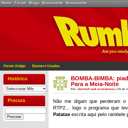
Home
Fórum
Blogs
Brevemente
Brevemente
Forum Antigo
Banners Usados
BOMBA-BIMBA: piada
Histórico
Para a Meia-Noite
Por:
abul-fadl nadr al-atrabulusi
| 23 de J
Procura
Não me digam que perderam 
RTP2… logo o programa que te
Patatas
escrita aqui pelo rambele 