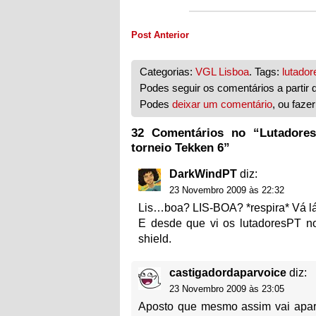
Post Anterior
Categorias:
VGL Lisboa
. Tags:
lutador
Podes seguir os comentários a partir 
Podes
deixar um comentário
, ou faze
32 Comentários no “Lutadore
torneio Tekken 6”
DarkWindPT
diz:
23 Novembro 2009 às 22:32
Lis…boa? LIS-BOA? *respira* Vá lá,
E desde que vi os lutadoresPT no
shield.
castigadordaparvoice
diz:
23 Novembro 2009 às 23:05
Aposto que mesmo assim vai apar