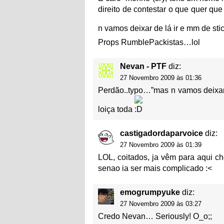
direito de contestar o que quer qu
n vamos deixar de lá ir e mm de sti
Props RumblePackistas…lol
Nevan - PTF
diz:
27 Novembro 2009 às 01:36
Perdão..typo…”mas n vamos deixar
loiça toda
castigadordaparvoice
diz:
27 Novembro 2009 às 01:39
LOL, coitados, ja vêm para aqui chor
senao ia ser mais complicado :<
emogrumpyuke
diz:
27 Novembro 2009 às 03:27
Credo Nevan… Seriously! O_o;;