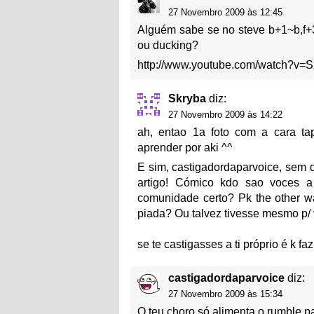
27 Novembro 2009 às 12:45
Alguém sabe se no steve b+1~b,f+
ou ducking?
http://www.youtube.com/watch?v
Skryba
diz:
27 Novembro 2009 às 14:22
ah, entao 1a foto com a cara ta
aprender por aki ^^
E sim, castigadordaparvoice, sem 
artigo! Cómico kdo sao voces a
comunidade certo? Pk the other wa
piada? Ou talvez tivesse mesmo p/
se te castigasses a ti próprio é k f
castigadordaparvoice
diz:
27 Novembro 2009 às 15:34
O teu choro só alimenta o rumble p