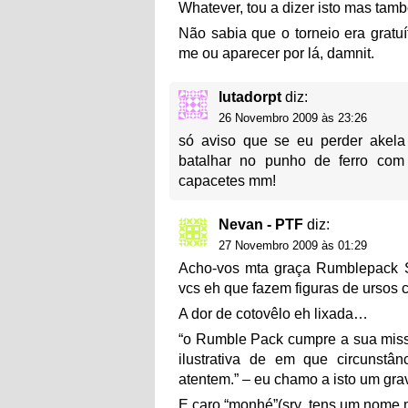
Whatever, tou a dizer isto mas tamb
Não sabia que o torneio era gratuí
me ou aparecer por lá, damnit.
lutadorpt
diz:
26 Novembro 2009 às 23:26
só aviso que se eu perder akela
batalhar no punho de ferro com
capacetes mm!
Nevan - PTF
diz:
27 Novembro 2009 às 01:29
Acho-vos mta graça Rumblepack 
vcs eh que fazem figuras de ursos 
A dor de cotovêlo eh lixada…
“o Rumble Pack cumpre a sua mis
ilustrativa de em que circunstâ
atentem.” – eu chamo a isto um gra
E caro “monhé”(sry, tens um nome 