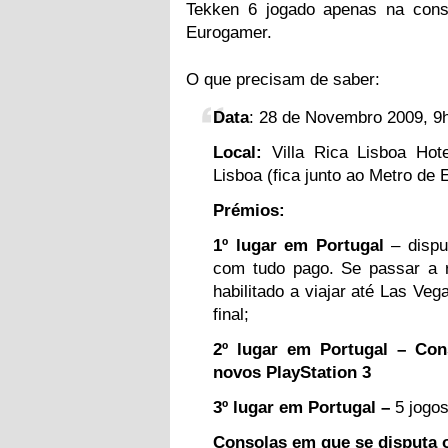
Tekken
6
jogado apenas na con
Eurogamer.
O que precisam de saber:
Data
:
28
de Novembro
2009
,
9
Local:
Villa Rica Lisboa Hot
Lisboa (fica junto ao Metro de
Prémios:
1
º lugar em Portugal
– dispu
com tudo pago. Se passar a r
habilitado a viajar até Las Ve
final;
2
º lugar em Portugal – Con
novos PlayStation
3
3
º lugar em Portugal –
5
jogos
Consolas em que se disputa o