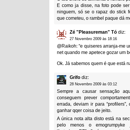
E como ja disse, na foto pode se
ninguem, só se o rapaz do stick f
que cometeu, o rambel paque dá me
Zé "Pleasureman" Tó
diz:
27 Novembro 2009 às 18:16
@Raikoh: “e quiseres arranja-me um
net quando me apetece gozar um boc
Ok. Já sabemos quem é que está n
Grifo
diz:
28 Novembro 2009 às 03:12
Sempre a causar sensação aqu
conseguem prever comportamento
errada, deviam ir para “profilers
ganhar qqer coisa de jeito.
A única nota alta disto está na s
pelo menos o emogrumpyke 