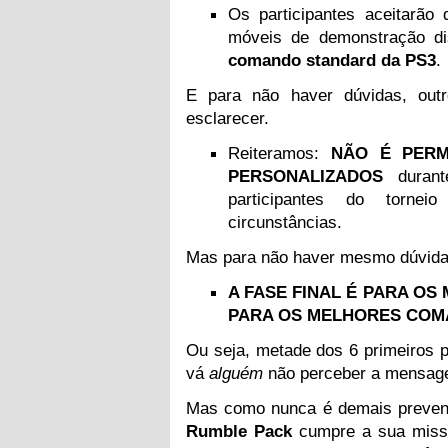
Os participantes aceitarão 
móveis de demonstração di
comando standard da PS
3
.
E para não haver dúvidas, ou
esclarecer.
Reiteramos:
NÃO É PERM
PERSONALIZADOS
durante
participantes do torne
circunstâncias.
Mas para não haver mesmo dúvi
A FASE FINAL É PARA O
PARA OS MELHORES COM
Ou seja, metade dos
6
primeiros p
vá
alguém
não perceber a mensag
Mas como nunca é demais preveni
Rumble Pack
cumpre a sua missã