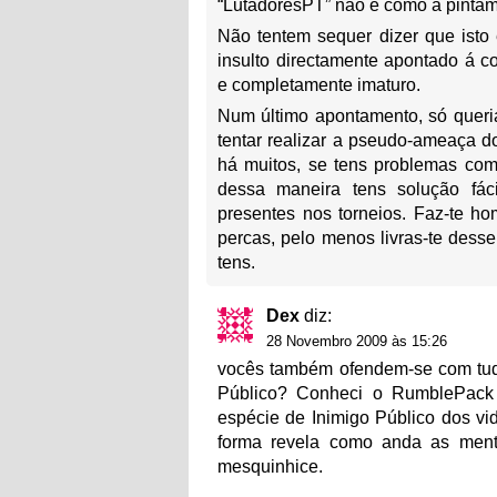
“LutadoresPT” não é como a pintam
Não tentem sequer dizer que isto
insulto directamente apontado á 
e completamente imaturo.
Num último apontamento, só queri
tentar realizar a pseudo-ameaça do 
há muitos, se tens problemas com
dessa maneira tens solução fác
presentes nos torneios. Faz-te h
percas, pelo menos livras-te dess
tens.
Dex
diz:
28 Novembro 2009 às 15:26
vocês também ofendem-se com tud
Público? Conheci o RumblePack
espécie de Inimigo Público dos vi
forma revela como anda as ment
mesquinhice.