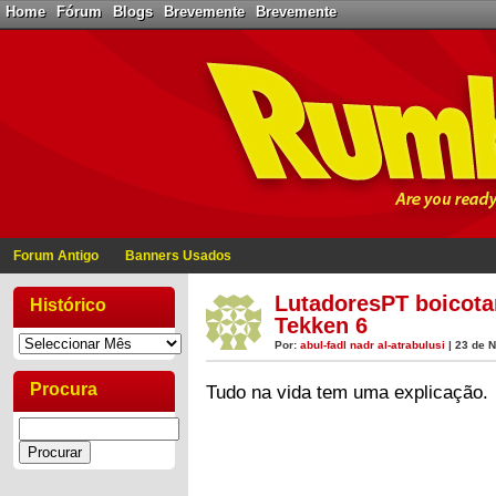
Home
Fórum
Blogs
Brevemente
Brevemente
Forum Antigo
Banners Usados
LutadoresPT boicota
Histórico
Tekken 6
Por:
abul-fadl nadr al-atrabulusi
| 23 de 
Procura
Tudo na vida tem uma explicação.