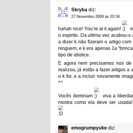
Skryba
diz:
27 Novembro 2009 às 03:34
hahah nice! You’re at it again!
e
o espirito. Da ultima vez acabou-s
a dizer k não fizeram o artigo com 
ninguem, e k era apenas 1a “brinca
tipo de idiotice.
E agora nem precisamos nos de d
realizou, já estão a fazer artigos a
o k for, e a incluir novamente imag
^^
Vocês dominam
viva a liberda
mostra como ela deve ser usada!
emogrumpyuke
diz: