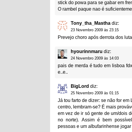
stick do powa para se gabar em fre
O rambel paque nao é suficienteme
Tony_tha_Mastha
diz:
23 Novembro 2009 às 23:15
Prevejo choro após derrota dos luta
hyourinnmaru
diz:
24 Novembro 2009 às 14:03
pais de merda é tudo em lisboa fd
e..e..
BigLord
diz:
25 Novembro 2009 às 01:15
Já tou farto de dizer: se não for em
centro, lembram-se? É mais provável
em vez de ir só gente de um/dois do
no norte). Assim é bem possível
pessoas e um albufarinhense jogar 