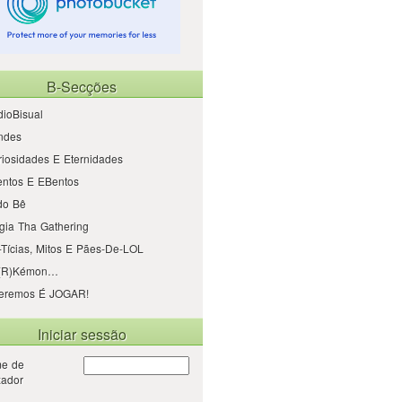
B-Secções
ioBisual
ndes
iosidades E Eternidades
entos E EBentos
do Bê
gia Tha Gathering
Tícias, Mitos E Pães-De-LOL
(r)kémon…
eremos É JOGAR!
Iniciar sessão
e de
izador