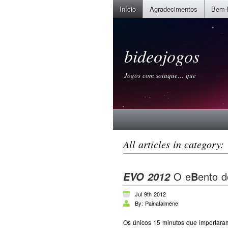
Início
Agradecimentos
Bem-
bideojogos
Jogos com sotaque… que
All articles in category: 
O e
B
ento d
EVO 2012
Jul 9th 2012
By: Painatalméne
Os únicos 15 minutos que importara