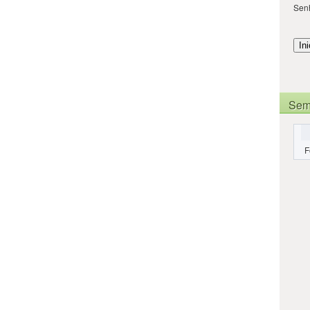
Sen
Sem
F