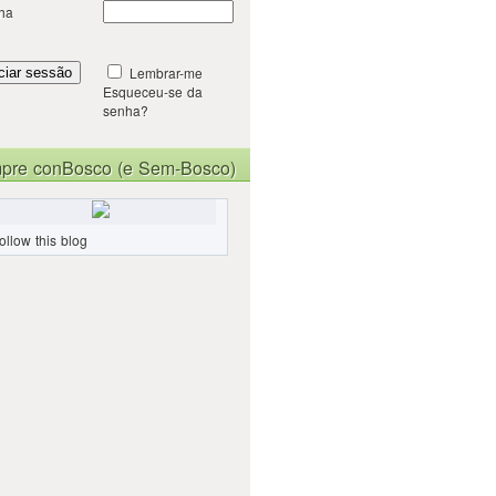
ha
Lembrar-me
Esqueceu-se da
senha?
pre conBosco (e Sem-Bosco)
ollow this blog