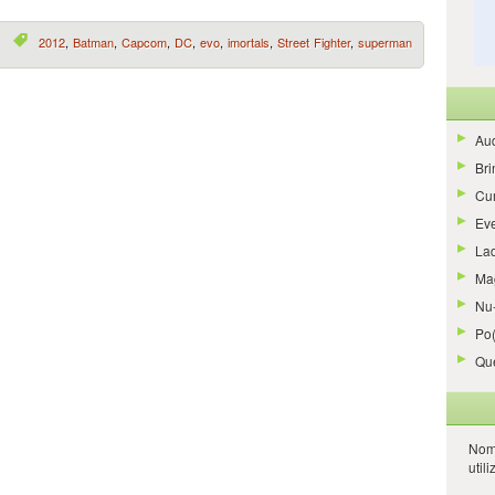
2012
,
Batman
,
Capcom
,
DC
,
evo
,
imortals
,
Street Fighter
,
superman
Aud
Bri
Cur
Ev
La
Ma
Nu-
Po
Qu
Nom
util