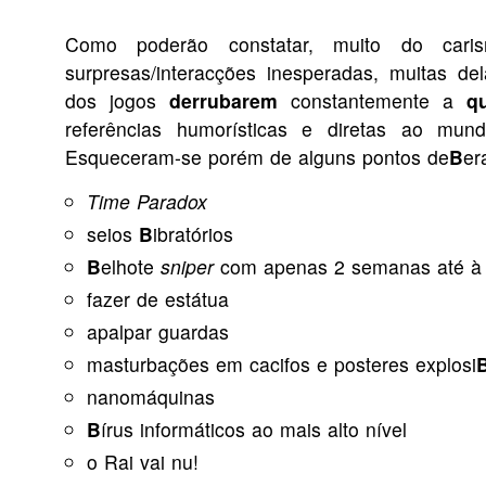
Como poderão constatar, muito do cari
surpresas/interacções inesperadas, muitas de
dos jogos
derrubarem
constantemente a
q
referências humorísticas e diretas ao mund
Esqueceram-se porém de alguns pontos de
B
er
Time Paradox
seios
B
ibratórios
B
elhote
sniper
com apenas 2 semanas até à 
fazer de estátua
apalpar guardas
masturbações em cacifos e posteres explosi
nanomáquinas
B
írus informáticos ao mais alto nível
o Rai vai nu!