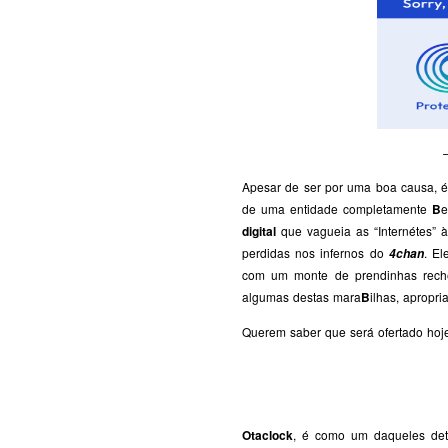
Apesar de ser por uma boa causa, 
de uma entidade completamente
B
e
digital
que vagueia as “Internétes” 
perdidas nos infernos do
. E
4chan
com um monte de prendinhas rech
algumas destas mara
B
ilhas, aprop
Querem saber que será ofertado hoj
Otaclock
, é como um daqueles det