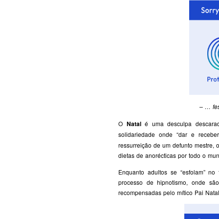
– … fes
O
Natal
é uma desculpa descarad
solidariedade onde “dar e recebe
ressurreição de um defunto mestre, 
dietas de anorécticas por todo o mu
Enquanto adultos se “esfolam” no 
processo de hipnotismo, onde são
recompensadas pelo mítico Pai Natal