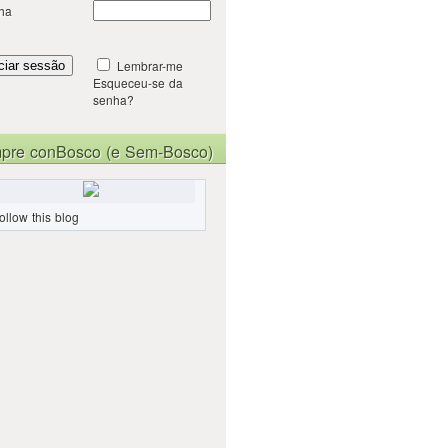
ha
Lembrar-me
Esqueceu-se da
senha?
pre conBosco (e Sem-Bosco)
ollow this blog