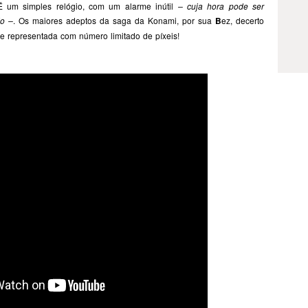
É um simples relógio, com um alarme inútil
– cuja hora pode ser
do –
. Os maiores adeptos da saga da Konami, por sua
B
ez, decerto
te representada com número limitado de píxeis!