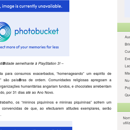
Aud
Bri
Cur
Ev
ti
idade semelhante à PlayStation 3! –
B
La
Ma
a para consumos exacerbados, “homenageando” um espírito de
r” são pala
B
ras de ordem. Comunidades religiosas apregoam a
Nu-
organizações humanitárias angariam fundos, e chocolates arrebentam
Po
ndo, por 31 dias até ao Ano Novo.
Qu
trabalho, os “mininos piquininos e mininas piquininas” sofrem um
 convencidas de que, ao efectuarem atitudes exemplares, serão
.
Nom
util