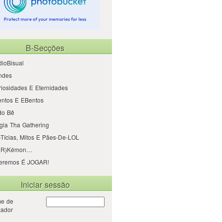
B-Secções
ioBisual
ndes
iosidades E Eternidades
entos E EBentos
do Bê
gia Tha Gathering
Tícias, Mitos E Pães-De-LOL
(r)kémon…
eremos É JOGAR!
Iniciar sessão
e de
izador