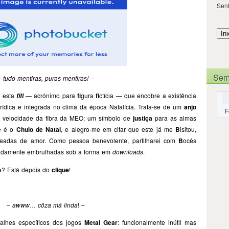
Sen
Sem
– tudo mentiras, puras mentiras! –
é esta
— acrónimo para
fi
gura
fi
ctícia — que encobre a existência
fifi
rídica e integrada no clima da época Natalícia. Trata-se de um
anjo
F
à velocidade da fibra da MEO; um símbolo de
justiça
para as almas
le é o
Chulo de Natal
, e alegro-me em citar que este já me
B
isitou,
eadas de amor. Como pessoa benevolente, partilharei com
B
ocês
riadamente embrulhadas sob a forma em
downloads
.
e? Está depois do
clique
!
–
awww
…
côza má linda
! –
alhes específicos dos jogos
Metal Gear
: funcionalmente inútil mas