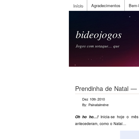
Início
Agradecimentos
Bem-
bideojogos
Jogos com sotaque… que
Prendinha de Natal —
Dez 10th 2010
By: Painatalméne
Inicia-se hoje o mê
Oh ho ho…!
antecederam, como o Natal…