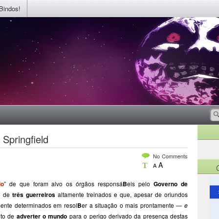
Bindos!
 Springfield
No Comments
A
A
io
” de que foram alvo os órgãos responsá
B
eis pelo
Governo de
o de
três guerreiros
altamente treinados e que, apesar de oriundos
ramente determinados em resol
B
er a situação o mais prontamente
— e
ito de
adverter o mundo
para o perigo derivado da presença destas