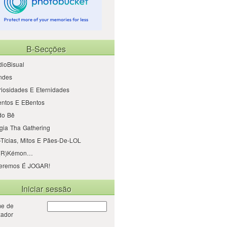
B-Secções
ioBisual
ndes
iosidades E Eternidades
entos E EBentos
do Bê
gia Tha Gathering
Tícias, Mitos E Pães-De-LOL
(r)kémon…
eremos É JOGAR!
Iniciar sessão
e de
izador