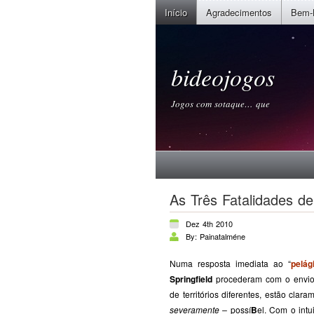
Início
Agradecimentos
Bem-
bideojogos
Jogos com sotaque… que
As Três Fatalidades de
Dez 4th 2010
By: Painatalméne
Numa resposta imediata ao “
pelág
Springfield
procederam com o envi
de territórios diferentes, estão cla
severamente –
possí
B
el. Com o intu