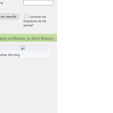
ha
Lembrar-me
Esqueceu-se da
senha?
pre conBosco (e Sem-Bosco)
ollow this blog