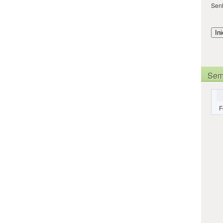
Sen
Sem
F