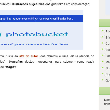
publicou
ilustrações sugestivas
dos guerreiros em consideração:
Aud
Bri
Cur
Ev
La
ma
B
isita ao
do autor
(dos retratos) e uma leitura (depois do
site
midas”
biografias
destes mercenários, para saberem como reagir
Ma
de “
Magia
“!
Nu-
Po
Qu
Nom
util