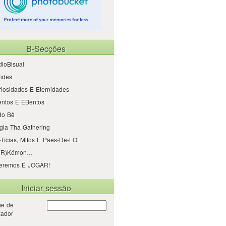
B-Secções
ioBisual
ndes
iosidades E Eternidades
entos E EBentos
do Bê
gia Tha Gathering
Tícias, Mitos E Pães-De-LOL
(r)kémon…
eremos É JOGAR!
Iniciar sessão
e de
izador