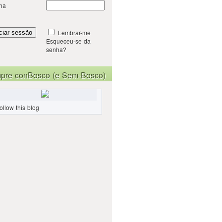
ha
Lembrar-me
Esqueceu-se da
senha?
pre conBosco (e Sem-Bosco)
ollow this blog