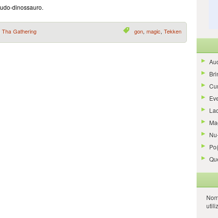
udo-dinossauro.
 Tha Gathering
gon
,
magic
,
Tekken
Aud
Bri
Cur
Ev
La
Ma
Nu-
Po
Qu
Nom
util