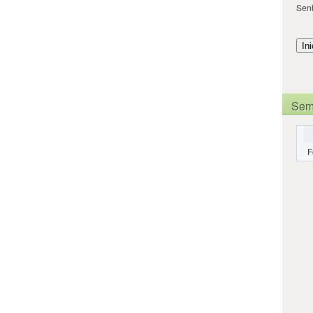
Sen
Sem
F