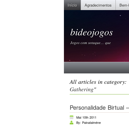
Início
Agradecimentos
Bem-
bideojogos
Jogos com sotaque… que
All articles in category: 
Gathering
"
Personalidade Birtua
Mai 10th 2011
By: Painatalméne